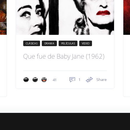
CLÁSICAS
DRAMA
PELÍCULAS
VIDEO
Que fue de Baby Jane (1962)
1
Share
41