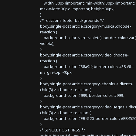
width: 30px !important; min-width: 30px !important;
max-width: 30px !important; height: 30px;
}
/* reactions footer backgrounds */
body.single-post article.category-musica .choose-
reaction {
background-color: var(--violeta); border-color: var(
violeta);
}
body.single-post article.category-video .choose-
reaction {
background-color: #38a9ff; border-color: #38a9ff;
margin-top:-40px;
}
body.single-post article.category-ebooks > div:nth-
child(3) > .choose-reaction {
background-color: #999; border-color: #999;
}
body.single-post article.category-videojuegos > div:
child(3) > .choose-reaction {
background-color: #EB4520; border-color: #EB4520
}
/* SINGLE POST RRSS */
article .btn.social-item.bg-twitter.sharer { display: no