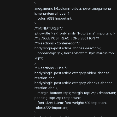
}
.megamenu h6.column-tittle a:hover, .megamenu
li.menu-item a:hover {
color: #333 !important;
}
/* MINIATURES */
.pt-cv-title > a { font-family: 'Noto Sans' !important; }
/* SINGLE POST REACTIONS SECTION */
/* Reactions - Contenedor */
body.single-post article .choose-reaction {
border-top: 0px; border-bottom: 0px; margin-top:
20px;
}
/* Reactions - Title */
body.single-post article.category-video .choose-
reaction .title,
body.single-post article.category-ebooks .choose-
reaction .title {
margin-bottom: 15px; margin-top: 25px !important;
padding-top: 25px !important;
font-size: 1.4em; font-weight: 600 !important;
color:#222 !important;
}