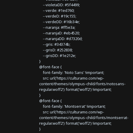
--violetaDD: #5f4499;
--verde: #1ed760;
--verdeD: #19c155;
--verdeDD: #16b34e;
--naranja: #ff5e3a;
--naranjaD: #eb4520;
--naranjaDD: #d7320d;
--gris: #34374b;
--grisD: #252838;
--grisDD: #1e212e;
}
@font-face {
font-family: 'Noto Sans' !important;
src: url('https://culturamo.com/wp-
content/themes/olympus-child/fonts/notosans-
regular.woff2') format('woff2') !important;
}
@font-face {
font-family: 'Montserrat' !important;
src: url('https://culturamo.com/wp-
content/themes/olympus-child/fonts/montserrat-
regular.woff2') format('woff2') !important;
}