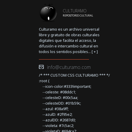
CULTURAMO
REPOSITORIO CULTURAL
Culturamo es un archivo universal
libre y gratuito de obras culturales
digitales que facilita el acceso, la
difusión e intercambio cultural en
todos los sentidos posibles... [
+
]
info@culturamo.com
/* *** CUSTOM CSS CULTURAMO *** */
:root {
--icon-color:#333!important;
--celeste: #08ddc1;
--celesteD: #00c5aa;
--celesteDD: #01b59c;
--azul: #38a9ff;
--azulD: #2f95e2;
--azulDD: #2687d0;
--violeta: #7c5ac2;
--violetaD: #694ca7;