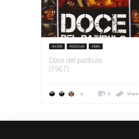
ACCIÓN
PELÍCULAS
VIDEO
Doce del patíbulo
(1967)
0
Share
9