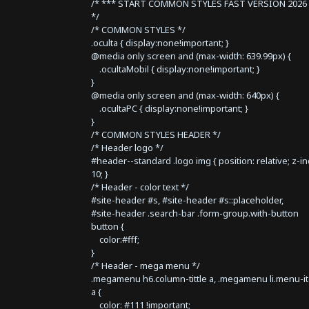
/* *** START COMMON STYLES FAST VERSION 2026 
*/
/* COMMON STYLES */
.oculta { display:none!important; }
@media only screen and (max-width: 639.99px) {
.ocultaMobil { display:none!important; }
}
@media only screen and (max-width: 640px) {
.ocultaPC { display:none!important; }
}
/* COMMON STYLES HEADER */
/* Header logo */
#header--standard .logo img { position: relative; z-i
10; }
/* Header - color text */
#site-header #s, #site-header #s::placeholder,
#site-header .search-bar .form-group.with-button
button {
color:#fff;
}
/* Header - mega menu */
.megamenu h6.column-tittle a, .megamenu li.menu-i
a {
color: #111 !important;