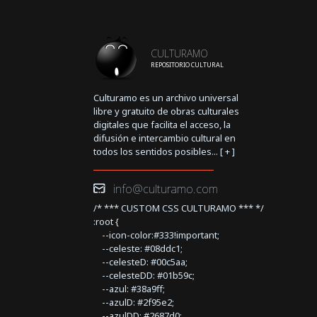
CULTURAMO
REPOSITORIO CULTURAL
Culturamo es un archivo universal
libre y gratuito de obras culturales
digitales que facilita el acceso, la
difusión e intercambio cultural en
todos los sentidos posibles... [
+
]
info@culturamo.com
/* *** CUSTOM CSS CULTURAMO *** */
:root {
--icon-color:#333!important;
--celeste: #08ddc1;
--celesteD: #00c5aa;
--celesteDD: #01b59c;
--azul: #38a9ff;
--azulD: #2f95e2;
--azulDD: #2687d0;