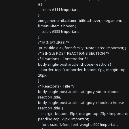
a {
color: #111 !important;
}
.megamenu h6.column-tittle a:hover, .megamenu
li.menu-item a:hover {
color: #333 !important;
}
/* MINIATURES */
.pt-cv-title > a { font-family: 'Noto Sans' !important; }
/* SINGLE POST REACTIONS SECTION */
/* Reactions - Contenedor */
body.single-post article .choose-reaction {
border-top: 0px; border-bottom: 0px; margin-top:
20px;
}
/* Reactions - Title */
body.single-post article.category-video .choose-
reaction .title,
body.single-post article.category-ebooks .choose-
reaction .title {
margin-bottom: 15px; margin-top: 25px !important;
padding-top: 25px !important;
font-size: 1.4em; font-weight: 600 !important;