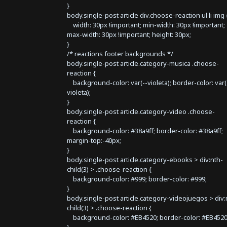
}
body.single-post article div.choose-reaction ul li img 
width: 30px !important; min-width: 30px !important;
max-width: 30px !important; height: 30px;
}
/* reactions footer backgrounds */
body.single-post article.category-musica .choose-
reaction {
background-color: var(--violeta); border-color: var(
violeta);
}
body.single-post article.category-video .choose-
reaction {
background-color: #38a9ff; border-color: #38a9ff;
margin-top:-40px;
}
body.single-post article.category-ebooks > div:nth-
child(3) > .choose-reaction {
background-color: #999; border-color: #999;
}
body.single-post article.category-videojuegos > div:
child(3) > .choose-reaction {
background-color: #EB4520; border-color: #EB4520