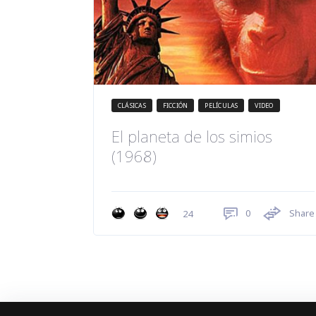
CLÁSICAS
FICCIÓN
PELÍCULAS
VIDEO
El planeta de los simios
(1968)
0
Share
24