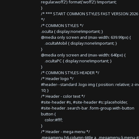
regular.woff2') format('woff2') !important;
}
/* *** START COMMON STYLES FAST VERSION 2026 
*/
/* COMMON STYLES */
.oculta { display:none!important; }
@media only screen and (max-width: 639.99px) {
.ocultaMobil { display:none!important; }
}
@media only screen and (max-width: 640px) {
.ocultaPC { display:none!important; }
}
/* COMMON STYLES HEADER */
/* Header logo */
#header--standard .logo img { position: relative; z-i
10; }
/* Header - color text */
#site-header #s, #site-header #s::placeholder,
#site-header .search-bar .form-group.with-button
button {
color:#fff;
}
/* Header - mega menu */
.megamenu h6.column-tittle a, .megamenu li.menu-i