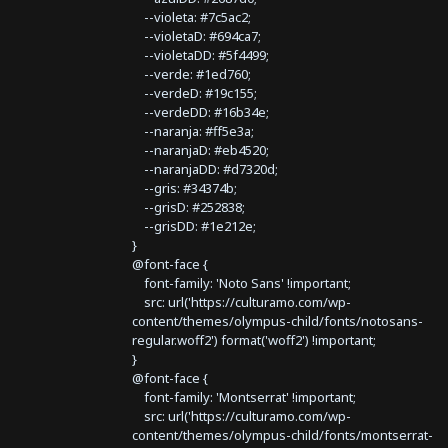
--violeta: #7c5ac2;
--violetaD: #694ca7;
--violetaDD: #5f4499;
--verde: #1ed760;
--verdeD: #19c155;
--verdeDD: #16b34e;
--naranja: #ff5e3a;
--naranjaD: #eb4520;
--naranjaDD: #d7320d;
--gris: #34374b;
--grisD: #252838;
--grisDD: #1e212e;
}
@font-face {
font-family: 'Noto Sans' !important;
src: url('https://culturamo.com/wp-
content/themes/olympus-child/fonts/notosans-
regular.woff2') format('woff2') !important;
}
@font-face {
font-family: 'Montserrat' !important;
src: url('https://culturamo.com/wp-
content/themes/olympus-child/fonts/montserrat-