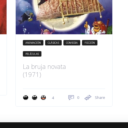
ANIMACIÓN
CLÁSICAS
COMEDIA
FICCIÓN
PELÍCULAS
La bruja novata
(1971)
0
Share
4