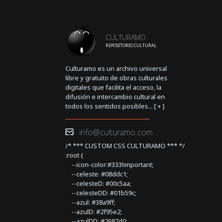
CULTURAMO
REPOSITORIO CULTURAL
Culturamo es un archivo universal
libre y gratuito de obras culturales
digitales que facilita el acceso, la
difusión e intercambio cultural en
todos los sentidos posibles... [
+
]
info@culturamo.com
/* *** CUSTOM CSS CULTURAMO *** */
:root {
--icon-color:#333!important;
--celeste: #08ddc1;
--celesteD: #00c5aa;
--celesteDD: #01b59c;
--azul: #38a9ff;
--azulD: #2f95e2;
--azulDD: #2687d0;