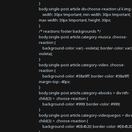
}
body.single-post article div.choose-reaction ul li img 
width: 30px !important; min-width: 30px !important;
max-width: 30px !important; height: 30px;
}
/* reactions footer backgrounds */
body.single-post article.category-musica .choose-
reaction {
background-color: var(--violeta); border-color: var(
violeta);
}
body.single-post article.category-video .choose-
reaction {
background-color: #38a9ff; border-color: #38a9ff;
margin-top:-40px;
}
body.single-post article.category-ebooks > div:nth-
child(3) > .choose-reaction {
background-color: #999; border-color: #999;
}
body.single-post article.category-videojuegos > div:
child(3) > .choose-reaction {
background-color: #EB4520; border-color: #EB4520