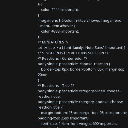
a {
color: #111 !important;
}
.megamenu h6.column-tittle a:hover, .megamenu
li.menu-item a:hover {
color: #333 !important;
}
/* MINIATURES */
.pt-cv-title > a { font-family: 'Noto Sans' !important; }
/* SINGLE POST REACTIONS SECTION */
/* Reactions - Contenedor */
body.single-post article .choose-reaction {
border-top: 0px; border-bottom: 0px; margin-top:
20px;
}
/* Reactions - Title */
body.single-post article.category-video .choose-
reaction .title,
body.single-post article.category-ebooks .choose-
reaction .title {
margin-bottom: 15px; margin-top: 25px !important;
padding-top: 25px !important;
font-size: 1.4em; font-weight: 600 !important;