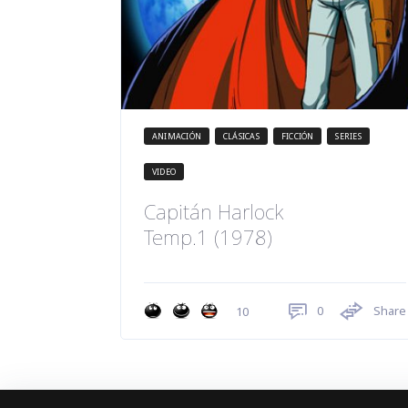
ANIMACIÓN
CLÁSICAS
FICCIÓN
SERIES
VIDEO
Capitán Harlock
Temp.1 (1978)
0
Share
10