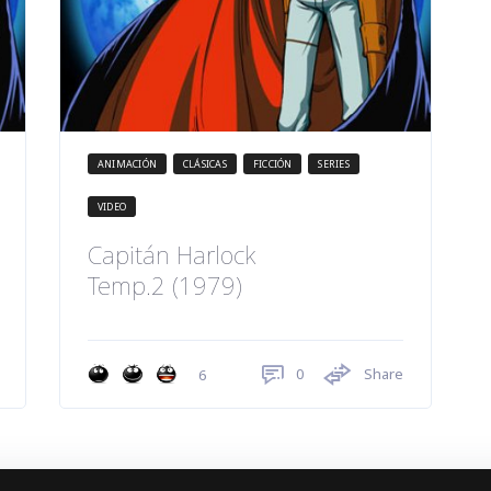
ANIMACIÓN
CLÁSICAS
FICCIÓN
SERIES
VIDEO
Capitán Harlock
Temp.2 (1979)
0
Share
6