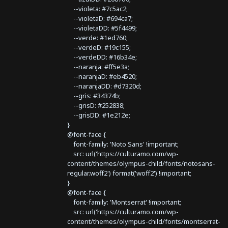
--violeta: #7c5ac2;
--violetaD: #694ca7;
--violetaDD: #5f4499;
--verde: #1ed760;
--verdeD: #19c155;
--verdeDD: #16b34e;
--naranja: #ff5e3a;
--naranjaD: #eb4520;
--naranjaDD: #d7320d;
--gris: #34374b;
--grisD: #252838;
--grisDD: #1e212e;
}
@font-face {
font-family: 'Noto Sans' !important;
src: url('https://culturamo.com/wp-
content/themes/olympus-child/fonts/notosans-
regular.woff2') format('woff2') !important;
}
@font-face {
font-family: 'Montserrat' !important;
src: url('https://culturamo.com/wp-
content/themes/olympus-child/fonts/montserrat-