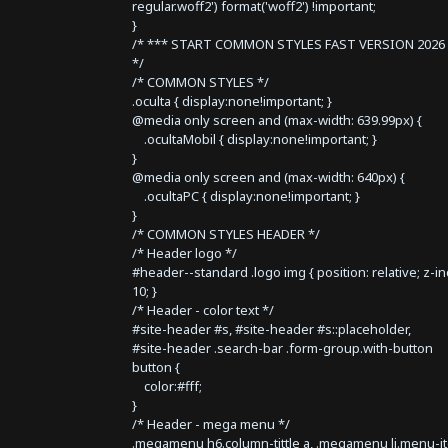
regular.woff2') format('woff2') !important;
}
/* *** START COMMON STYLES FAST VERSION 2026 
*/
/* COMMON STYLES */
.oculta { display:none!important; }
@media only screen and (max-width: 639.99px) {
.ocultaMobil { display:none!important; }
}
@media only screen and (max-width: 640px) {
.ocultaPC { display:none!important; }
}
/* COMMON STYLES HEADER */
/* Header logo */
#header--standard .logo img { position: relative; z-i
10; }
/* Header - color text */
#site-header #s, #site-header #s::placeholder,
#site-header .search-bar .form-group.with-button
button {
color:#fff;
}
/* Header - mega menu */
.megamenu h6.column-tittle a, .megamenu li.menu-i