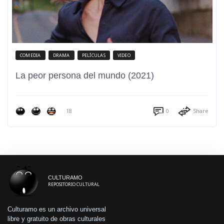
COMEDIA
DRAMA
PELÍCULAS
VIDEO
La peor persona del mundo (2021)
18
0
Share
CULTURAMO
REPOSITORIO CULTURAL
Culturamo es un archivo universal
libre y gratuito de obras culturales