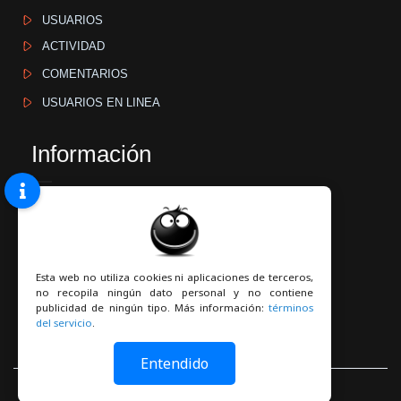
USUARIOS
ACTIVIDAD
COMENTARIOS
USUARIOS EN LINEA
Información
GUÍA
CONTACTO
QUIENES SOMOS
Esta web no utiliza cookies ni aplicaciones de terceros,
TÉRMINOS DEL SERVICIO
no recopila ningún dato personal y no contiene
publicidad de ningún tipo. Más información:
términos
POLÍTICA DE PRIVACIDAD
del servicio
.
Entendido
Powered & Developed by
Culturamo S.C.
.