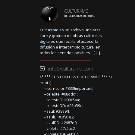
CULTURAMO
REPOSITORIO CULTURAL
Culturamo es un archivo universal
libre y gratuito de obras culturales
digitales que facilita el acceso, la
difusión e intercambio cultural en
todos los sentidos posibles... [
+
]
info@culturamo.com
/* *** CUSTOM CSS CULTURAMO *** */
:root {
--icon-color:#333!important;
--celeste: #08ddc1;
--celesteD: #00c5aa;
--celesteDD: #01b59c;
--azul: #38a9ff;
--azulD: #2f95e2;
--azulDD: #2687d0;
--violeta: #7c5ac2;
--violetaD: #694ca7;