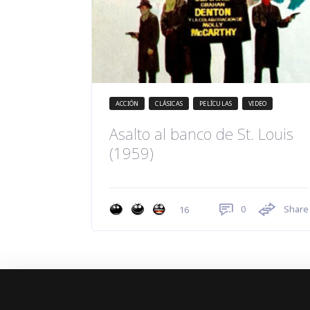
ACCIÓN
CLÁSICAS
PELÍCULAS
VIDEO
Asalto al banco de St. Louis
(1959)
0
Share
16