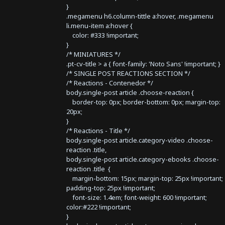
}
.megamenu h6.column-tittle a:hover, .megamenu
li.menu-item a:hover {
color: #333 !important;
}
/* MINIATURES */
.pt-cv-title > a { font-family: 'Noto Sans' !important; }
/* SINGLE POST REACTIONS SECTION */
/* Reactions - Contenedor */
body.single-post article .choose-reaction {
border-top: 0px; border-bottom: 0px; margin-top:
20px;
}
/* Reactions - Title */
body.single-post article.category-video .choose-
reaction .title,
body.single-post article.category-ebooks .choose-
reaction .title {
margin-bottom: 15px; margin-top: 25px !important;
padding-top: 25px !important;
font-size: 1.4em; font-weight: 600 !important;
color:#222 !important;
}