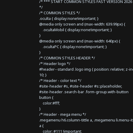
/* *** START COMMON STYLES FAST VERSION 2026 
*/
/* COMMON STYLES */
.oculta { display:none!important; }
@media only screen and (max-width: 639.99px) {
.ocultaMobil { display:none!important; }
}
@media only screen and (max-width: 640px) {
.ocultaPC { display:none!important; }
}
/* COMMON STYLES HEADER */
/* Header logo */
#header--standard .logo img { position: relative; z-i
10; }
/* Header - color text */
#site-header #s, #site-header #s::placeholder,
#site-header .search-bar .form-group.with-button
button {
color:#fff;
}
/* Header - mega menu */
.megamenu h6.column-tittle a, .megamenu li.menu-i
a {
color: #111 !important;