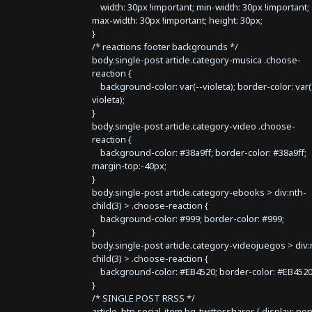
width: 30px !important; min-width: 30px !important;
max-width: 30px !important; height: 30px;
}
/* reactions footer backgrounds */
body.single-post article.category-musica .choose-
reaction {
background-color: var(--violeta); border-color: var(
violeta);
}
body.single-post article.category-video .choose-
reaction {
background-color: #38a9ff; border-color: #38a9ff;
margin-top:-40px;
}
body.single-post article.category-ebooks > div:nth-
child(3) > .choose-reaction {
background-color: #999; border-color: #999;
}
body.single-post article.category-videojuegos > div:
child(3) > .choose-reaction {
background-color: #EB4520; border-color: #EB4520
}
/* SINGLE POST RRSS */
article .btn.social-item.bg-twitter.sharer { display: no