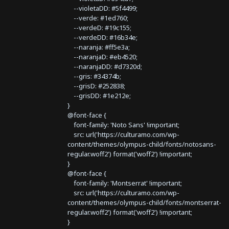
--violetaDD: #5f4499;
--verde: #1ed760;
--verdeD: #19c155;
--verdeDD: #16b34e;
--naranja: #ff5e3a;
--naranjaD: #eb4520;
--naranjaDD: #d7320d;
--gris: #34374b;
--grisD: #252838;
--grisDD: #1e212e;
}
@font-face {
font-family: 'Noto Sans' !important;
src: url('https://culturamo.com/wp-
content/themes/olympus-child/fonts/notosans-
regular.woff2') format('woff2') !important;
}
@font-face {
font-family: 'Montserrat' !important;
src: url('https://culturamo.com/wp-
content/themes/olympus-child/fonts/montserrat-
regular.woff2') format('woff2') !important;
}