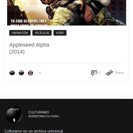
ANIMACIÓN
PELÍCULAS
VIDEO
Appleseed Alpha
(2014)
6
0
Share
CULTURAMO
REPOSITORIO CULTURAL
Culturamo es un archivo universal