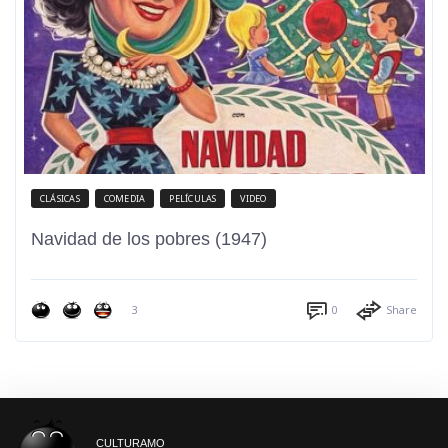
CLÁSICAS
COMEDIA
PELÍCULAS
VIDEO
Navidad de los pobres (1947)
3
0
Share
CULTURAMO