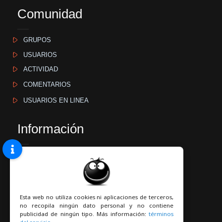
Comunidad
GRUPOS
USUARIOS
ACTIVIDAD
COMENTARIOS
USUARIOS EN LINEA
Información
GUÍA
CONTACTO
QUIENES SOMOS
Esta web no utiliza cookies ni aplicaciones de terceros,
TÉRMINOS DEL SERVICIO
no recopila ningún dato personal y no contiene
publicidad de ningún tipo. Más información:
términos
POLÍTICA DE PRIVACIDAD