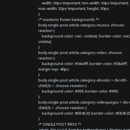
width: 30px !important; min-width: 30px !important;
max-width: 30px !important; height: 30px;
}
/* reactions footer backgrounds */
body.single-post article.category-musica .choose-
reaction {
background-color: var(--violeta); border-color: var(
violeta);
}
body.single-post article.category-video .choose-
reaction {
background-color: #38a9ff; border-color: #38a9ff;
margin-top:-40px;
}
body.single-post article.category-ebooks > div:nth-
child(3) > .choose-reaction {
background-color: #999; border-color: #999;
}
body.single-post article.category-videojuegos > div:
child(3) > .choose-reaction {
background-color: #EB4520; border-color: #EB4520
}
/* SINGLE POST RRSS */
article .btn.social-item.bg-twitter.sharer { display: no