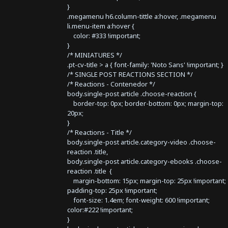
}
.megamenu h6.column-tittle a:hover, .megamenu
li.menu-item a:hover {
color: #333 !important;
}
/* MINIATURES */
.pt-cv-title > a { font-family: 'Noto Sans' !important; }
/* SINGLE POST REACTIONS SECTION */
/* Reactions - Contenedor */
body.single-post article .choose-reaction {
border-top: 0px; border-bottom: 0px; margin-top:
20px;
}
/* Reactions - Title */
body.single-post article.category-video .choose-
reaction .title,
body.single-post article.category-ebooks .choose-
reaction .title {
margin-bottom: 15px; margin-top: 25px !important;
padding-top: 25px !important;
font-size: 1.4em; font-weight: 600 !important;
color:#222 !important;
}