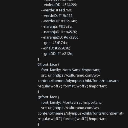
--violetaDD: #5f4499;
--verde: #1ed760;
--verdeD: #19c155;
--verdeDD: #16b34e;
--naranja: #ff5e3a;
--naranjaD: #eb4520;
--naranjaDD: #d7320d;
--gris: #34374b;
--grisD: #252838;
--grisDD: #1e212e;
}
@font-face {
font-family: 'Noto Sans' !important;
src: url('https://culturamo.com/wp-
content/themes/olympus-child/fonts/notosans-
regular.woff2') format('woff2') !important;
}
@font-face {
font-family: 'Montserrat' !important;
src: url('https://culturamo.com/wp-
content/themes/olympus-child/fonts/montserrat-
regular.woff2') format('woff2') !important;
}