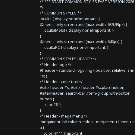
/* *** START COMMON STYLES FAST VERSION 2026 
*/
/* COMMON STYLES */
.oculta { display:none!important; }
@media only screen and (max-width: 639.99px) {
.ocultaMobil { display:none!important; }
}
@media only screen and (max-width: 640px) {
.ocultaPC { display:none!important; }
}
/* COMMON STYLES HEADER */
/* Header logo */
#header--standard .logo img { position: relative; z-i
10; }
/* Header - color text */
#site-header #s, #site-header #s::placeholder,
#site-header .search-bar .form-group.with-button
button {
color:#fff;
}
/* Header - mega menu */
.megamenu h6.column-tittle a, .megamenu li.menu-i
a {
color: #111 !important;