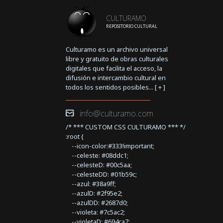
CULTURAMO
REPOSITORIO CULTURAL
Culturamo es un archivo universal
libre y gratuito de obras culturales
digitales que facilita el acceso, la
difusión e intercambio cultural en
todos los sentidos posibles... [
+
]
info@culturamo.com
/* *** CUSTOM CSS CULTURAMO *** */
:root {
--icon-color:#333!important;
--celeste: #08ddc1;
--celesteD: #00c5aa;
--celesteDD: #01b59c;
--azul: #38a9ff;
--azulD: #2f95e2;
--azulDD: #2687d0;
--violeta: #7c5ac2;
--violetaD: #694ca7;