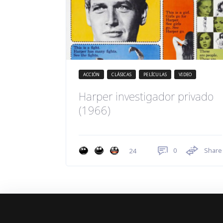
ACCIÓN
CLÁSICAS
PELÍCULAS
VIDEO
Harper investigador privado
(1966)
0
Share
24