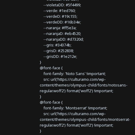
--violetaDD: #5f4499;
--verde: #1ed760;
--verdeD: #19c155;
--verdeDD: #16b34e;
--naranja: #ff5e3a;
--naranjaD: #eb4520;
--naranjaDD: #d7320d;
--gris: #34374b;
--grisD: #252838;
--grisDD: #1e212e;
}
@font-face {
font-family: 'Noto Sans' !important;
src: url('https://culturamo.com/wp-
content/themes/olympus-child/fonts/notosans-
regular.woff2') format('woff2') !important;
}
@font-face {
font-family: 'Montserrat' !important;
src: url('https://culturamo.com/wp-
content/themes/olympus-child/fonts/montserrat-
regular.woff2') format('woff2') !important;
}