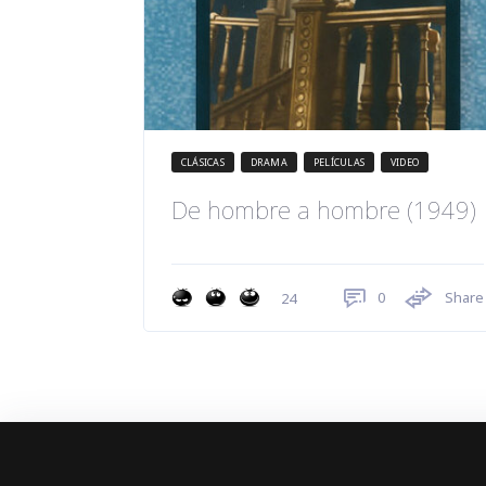
CLÁSICAS
DRAMA
PELÍCULAS
VIDEO
De hombre a hombre (1949)
0
Share
24