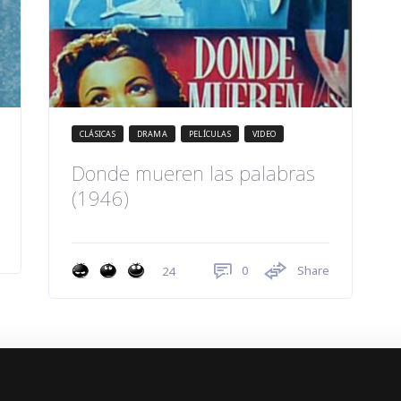
CLÁSICAS
DRAMA
PELÍCULAS
VIDEO
Donde mueren las palabras
(1946)
0
Share
24