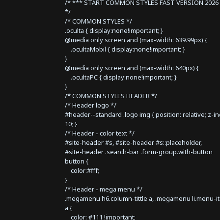
/* *** START COMMON STYLES FAST VERSION 2026 
*/
/* COMMON STYLES */
.oculta { display:none!important; }
@media only screen and (max-width: 639.99px) {
.ocultaMobil { display:none!important; }
}
@media only screen and (max-width: 640px) {
.ocultaPC { display:none!important; }
}
/* COMMON STYLES HEADER */
/* Header logo */
#header--standard .logo img { position: relative; z-i
10; }
/* Header - color text */
#site-header #s, #site-header #s::placeholder,
#site-header .search-bar .form-group.with-button
button {
color:#fff;
}
/* Header - mega menu */
.megamenu h6.column-tittle a, .megamenu li.menu-i
a {
color: #111 !important;