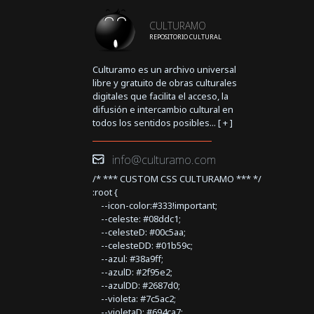
CULTURAMO
REPOSITORIO CULTURAL
Culturamo es un archivo universal
libre y gratuito de obras culturales
digitales que facilita el acceso, la
difusión e intercambio cultural en
todos los sentidos posibles... [
+
]
info@culturamo.com
/* *** CUSTOM CSS CULTURAMO *** */
:root {
--icon-color:#333!important;
--celeste: #08ddc1;
--celesteD: #00c5aa;
--celesteDD: #01b59c;
--azul: #38a9ff;
--azulD: #2f95e2;
--azulDD: #2687d0;
--violeta: #7c5ac2;
--violetaD: #694ca7;