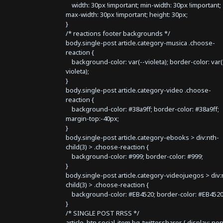
width: 30px !important; min-width: 30px !important;
max-width: 30px !important; height: 30px;
}
/* reactions footer backgrounds */
body.single-post article.category-musica .choose-
reaction {
background-color: var(--violeta); border-color: var(
violeta);
}
body.single-post article.category-video .choose-
reaction {
background-color: #38a9ff; border-color: #38a9ff;
margin-top:-40px;
}
body.single-post article.category-ebooks > div:nth-
child(3) > .choose-reaction {
background-color: #999; border-color: #999;
}
body.single-post article.category-videojuegos > div:
child(3) > .choose-reaction {
background-color: #EB4520; border-color: #EB4520
}
/* SINGLE POST RRSS */
article .btn.social-item.bg-twitter.sharer { display: no