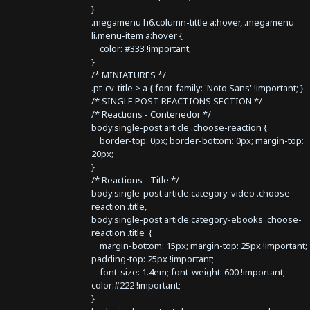
}
.megamenu h6.column-tittle a:hover, .megamenu
li.menu-item a:hover {
color: #333 !important;
}
/* MINIATURES */
.pt-cv-title > a { font-family: 'Noto Sans' !important; }
/* SINGLE POST REACTIONS SECTION */
/* Reactions - Contenedor */
body.single-post article .choose-reaction {
border-top: 0px; border-bottom: 0px; margin-top:
20px;
}
/* Reactions - Title */
body.single-post article.category-video .choose-
reaction .title,
body.single-post article.category-ebooks .choose-
reaction .title {
margin-bottom: 15px; margin-top: 25px !important;
padding-top: 25px !important;
font-size: 1.4em; font-weight: 600 !important;
color:#222 !important;
}