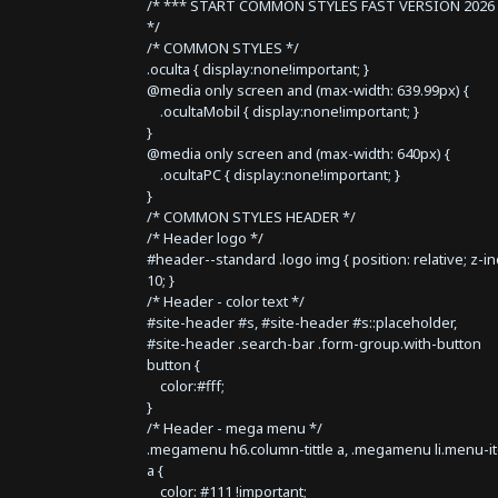
/* *** START COMMON STYLES FAST VERSION 2026 
*/
/* COMMON STYLES */
.oculta { display:none!important; }
@media only screen and (max-width: 639.99px) {
.ocultaMobil { display:none!important; }
}
@media only screen and (max-width: 640px) {
.ocultaPC { display:none!important; }
}
/* COMMON STYLES HEADER */
/* Header logo */
#header--standard .logo img { position: relative; z-i
10; }
/* Header - color text */
#site-header #s, #site-header #s::placeholder,
#site-header .search-bar .form-group.with-button
button {
color:#fff;
}
/* Header - mega menu */
.megamenu h6.column-tittle a, .megamenu li.menu-i
a {
color: #111 !important;