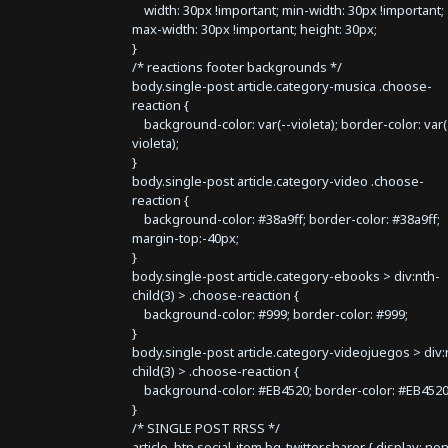
width: 30px !important; min-width: 30px !important;
max-width: 30px !important; height: 30px;
}
/* reactions footer backgrounds */
body.single-post article.category-musica .choose-
reaction {
background-color: var(--violeta); border-color: var(
violeta);
}
body.single-post article.category-video .choose-
reaction {
background-color: #38a9ff; border-color: #38a9ff;
margin-top:-40px;
}
body.single-post article.category-ebooks > div:nth-
child(3) > .choose-reaction {
background-color: #999; border-color: #999;
}
body.single-post article.category-videojuegos > div:
child(3) > .choose-reaction {
background-color: #EB4520; border-color: #EB4520
}
/* SINGLE POST RRSS */
article .btn.social-item.bg-twitter.sharer { display: no