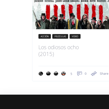
ACCIÓN
PELÍCULAS
VIDEO
Los odiosos ocho
(2015)
0
Share
5