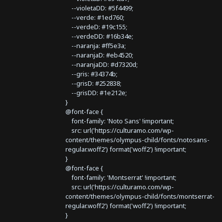
--violetaDD: #5f4499;
--verde: #1ed760;
--verdeD: #19c155;
--verdeDD: #16b34e;
--naranja: #ff5e3a;
--naranjaD: #eb4520;
--naranjaDD: #d7320d;
--gris: #34374b;
--grisD: #252838;
--grisDD: #1e212e;
}
@font-face {
font-family: 'Noto Sans' !important;
src: url('https://culturamo.com/wp-
content/themes/olympus-child/fonts/notosans-
regular.woff2') format('woff2') !important;
}
@font-face {
font-family: 'Montserrat' !important;
src: url('https://culturamo.com/wp-
content/themes/olympus-child/fonts/montserrat-
regular.woff2') format('woff2') !important;
}