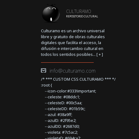
CULTURAMO
REPOSITORIO CULTURAL
Culturamo es un archivo universal
libre y gratuito de obras culturales
digitales que facilita el acceso, la
difusión e intercambio cultural en
todos los sentidos posibles... [
+
]
info@culturamo.com
/* *** CUSTOM CSS CULTURAMO *** */
:root {
--icon-color:#333!important;
--celeste: #08ddc1;
--celesteD: #00c5aa;
--celesteDD: #01b59c;
--azul: #38a9ff;
--azulD: #2f95e2;
--azulDD: #2687d0;
--violeta: #7c5ac2;
--violetaD: #694ca7;