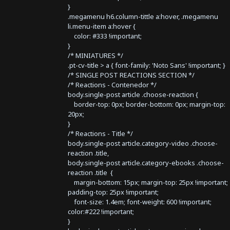
}
.megamenu h6.column-tittle a:hover, .megamenu
li.menu-item a:hover {
color: #333 !important;
}
/* MINIATURES */
.pt-cv-title > a { font-family: 'Noto Sans' !important; }
/* SINGLE POST REACTIONS SECTION */
/* Reactions - Contenedor */
body.single-post article .choose-reaction {
border-top: 0px; border-bottom: 0px; margin-top:
20px;
}
/* Reactions - Title */
body.single-post article.category-video .choose-
reaction .title,
body.single-post article.category-ebooks .choose-
reaction .title {
margin-bottom: 15px; margin-top: 25px !important;
padding-top: 25px !important;
font-size: 1.4em; font-weight: 600 !important;
color:#222 !important;
}