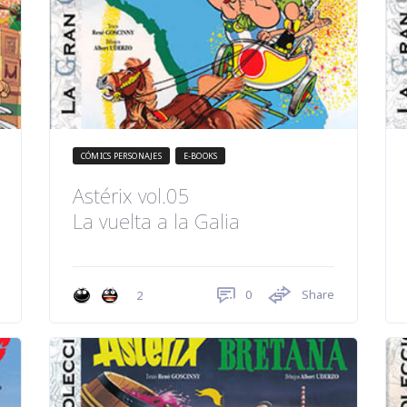
CÓMICS PERSONAJES
E-BOOKS
Astérix vol.05
La vuelta a la Galia
0
Share
2