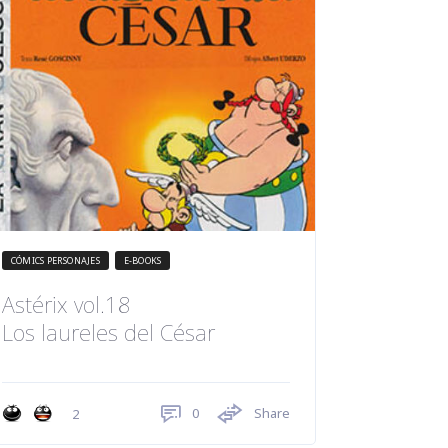
CÓMICS PERSONAJES
E-BOOKS
Astérix vol.18
Los laureles del César
0
Share
2