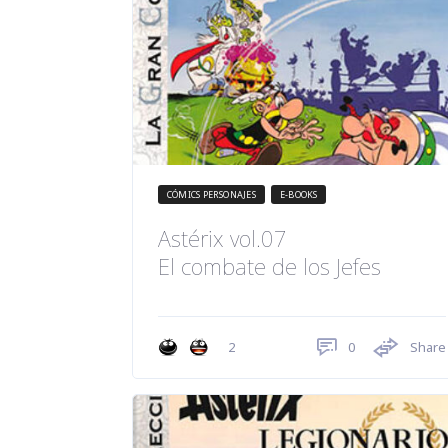
CÓMICS PERSONAJES
E-BOOKS
Astérix vol.07
El combate de los Jefes
0
Share
2