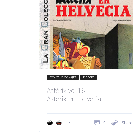
CÓMICS PERSONAJES
E-BOOKS
Astérix vol.16
Astérix en Helvecia
0
Share
2