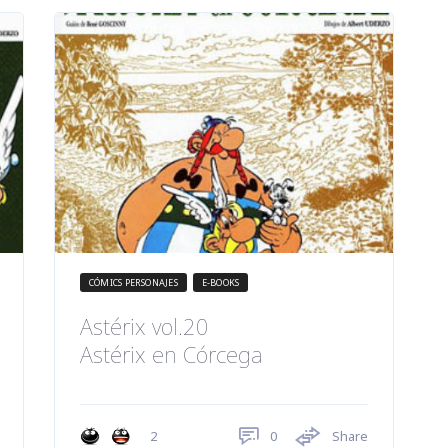
CÓMICS PERSONAJES
E-BOOKS
Astérix vol.20
Astérix en Córcega
0
Share
2