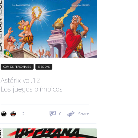
CÓMICS PERSONAJES
E-BOOKS
Astérix vol.12
Los juegos olímpicos
0
Share
2