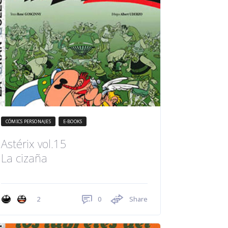
CÓMICS PERSONAJES
E-BOOKS
Astérix vol.15
La cizaña
0
Share
2