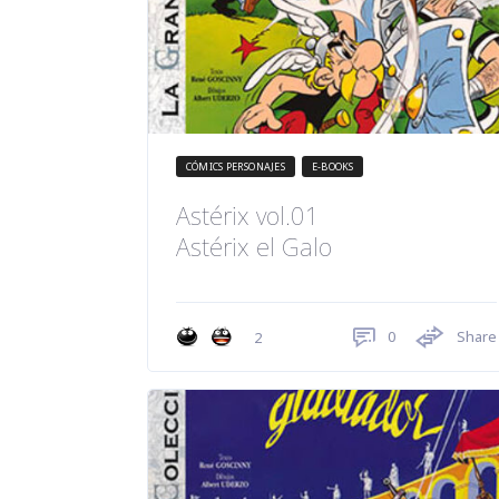
CÓMICS PERSONAJES
E-BOOKS
Astérix vol.01
Astérix el Galo
0
Share
2