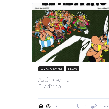
CÓMICS PERSONAJES
E-BOOKS
Astérix vol.19
El adivino
0
Share
2