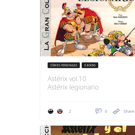
CÓMICS PERSONAJES
E-BOOKS
Astérix vol.10
Astérix legionario
0
Share
2