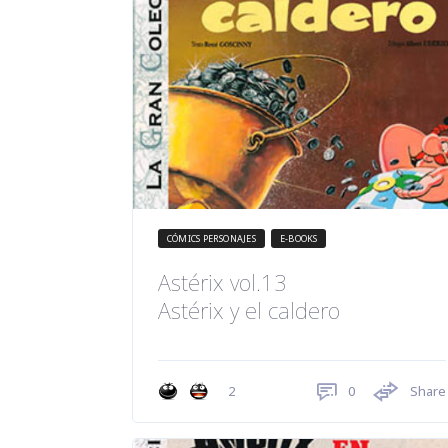
CÓMICS PERSONAJES
E-BOOKS
Astérix vol.13
Astérix y el caldero
0
Share
2