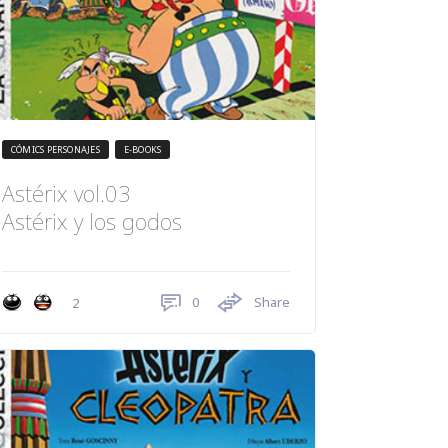
CÓMICS PERSONAJES
E-BOOKS
Astérix vol.03
Astérix y los godos
0
Share
2