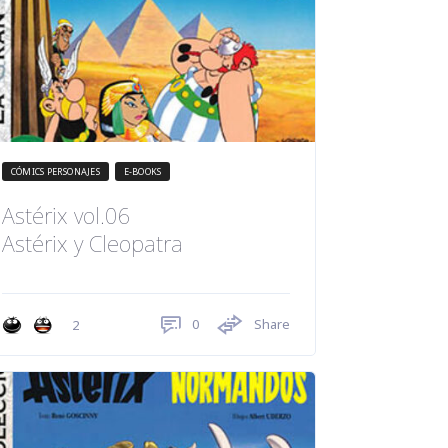
CÓMICS PERSONAJES
E-BOOKS
Astérix vol.06
Astérix y Cleopatra
0
Share
2