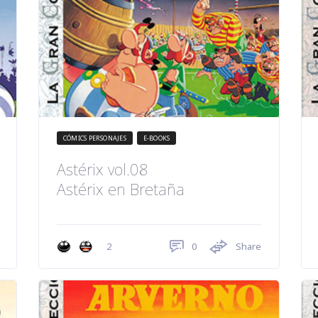
CÓMICS PERSONAJES
E-BOOKS
Astérix vol.08
Astérix en Bretaña
0
Share
2