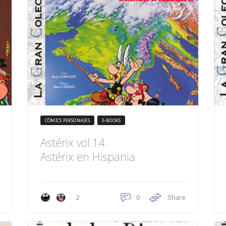
CÓMICS PERSONAJES
E-BOOKS
Astérix vol.14
Astérix en Hispania
0
Share
2