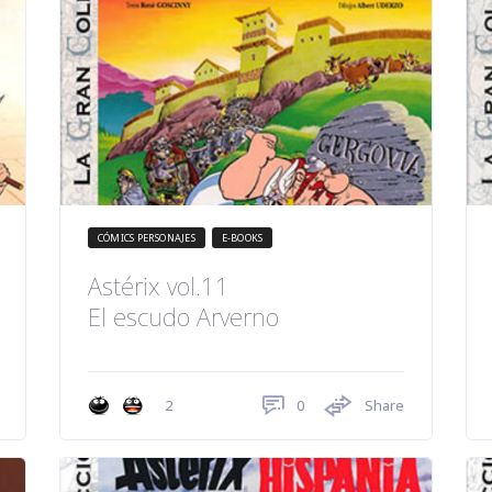
CÓMICS PERSONAJES
E-BOOKS
Astérix vol.11
El escudo Arverno
0
Share
2