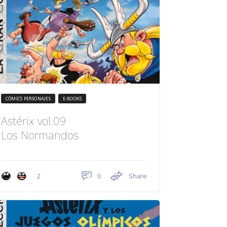
CÓMICS PERSONAJES
E-BOOKS
Astérix vol.09
Los Normandos
0
Share
2