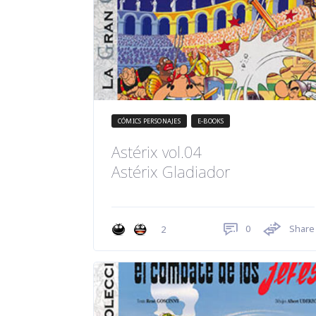
CÓMICS PERSONAJES
E-BOOKS
Astérix vol.04
Astérix Gladiador
0
Share
2