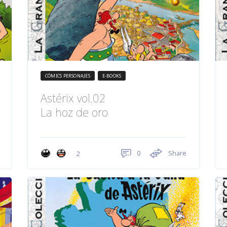
CÓMICS PERSONAJES
E-BOOKS
Astérix vol.02
La hoz de oro
0
Share
2