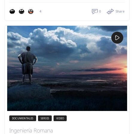
4
0
Share
DOCUMENTALES
SERIES
VIDEO
Ingeniería Romana