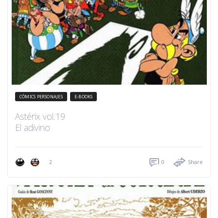
CÓMICS PERSONAJES
E-BOOKS
Astérix vol.19
El adivino
2
0
Share