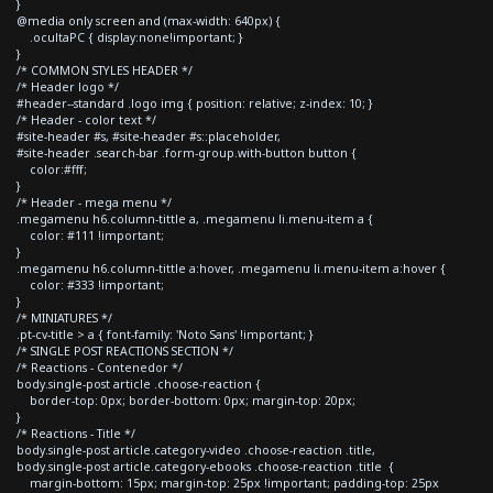
}
@media only screen and (max-width: 640px) {
.ocultaPC { display:none!important; }
}
/* COMMON STYLES HEADER */
/* Header logo */
#header--standard .logo img { position: relative; z-index: 10; }
/* Header - color text */
#site-header #s, #site-header #s::placeholder,
#site-header .search-bar .form-group.with-button button {
color:#fff;
}
/* Header - mega menu */
.megamenu h6.column-tittle a, .megamenu li.menu-item a {
color: #111 !important;
}
.megamenu h6.column-tittle a:hover, .megamenu li.menu-item a:hover {
color: #333 !important;
}
/* MINIATURES */
.pt-cv-title > a { font-family: 'Noto Sans' !important; }
/* SINGLE POST REACTIONS SECTION */
/* Reactions - Contenedor */
body.single-post article .choose-reaction {
border-top: 0px; border-bottom: 0px; margin-top: 20px;
}
/* Reactions - Title */
body.single-post article.category-video .choose-reaction .title,
body.single-post article.category-ebooks .choose-reaction .title {
margin-bottom: 15px; margin-top: 25px !important; padding-top: 25px