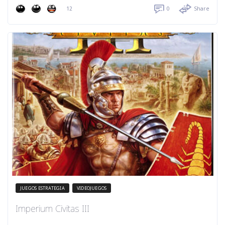
12
0
Share
JUEGOS ESTRATEGIA
VIDEOJUEGOS
Imperium Civitas III