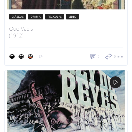
CLÁSICAS
DRAMA
PELÍCULAS
VIDEO
Quo Vadis
(1912)
24
0
Share