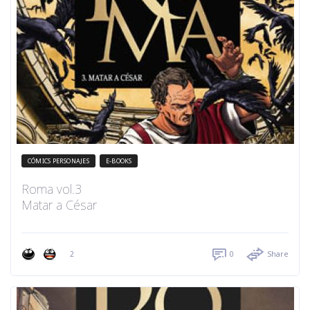
CÓMICS PERSONAJES
E-BOOKS
Roma vol.3
Matar a César
2
0
Share