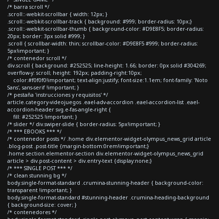
/* barra scroll */
.scroll::-webkit-scrollbar { width: 12px; }
.scroll::-webkit-scrollbar-track { background: #999; border-radius: 10px;}
.scroll::-webkit-scrollbar-thumb { background-color: #D9E8F5; border-radius:
20px; border: 3px solid #999; }
.scroll { scrollbar-width: thin; scrollbar-color: #D9E8F5 #999; border-radius:
5px!important; }
/* contenedor scroll */
div.scroll { background: #252525; line-height: 1.66; border: 0px solid #304269;
overflow-y: scroll; height: 192px; padding-right:10px;
color:#f0f0f0!important; text-align:justify; font-size:1.1em; font-family: 'Noto
Sans', sans-serif !important; }
/* pestaña 'instrucciones y requisitos' */
article.category-videojuegos .eael-adv-accordion .eael-accordion-list .eael-
accordion-header svg.e-fas-angle-right {
fill: #252525 !important; }
/* slider */ div.swiper-slide { border-radius: 5px!important; }
/* *** EBOOKS *** */
/* contenedor posts */ .home div.elementor-widget-olympus_news_grid article
.blog-post .post-title {margin-bottom:0rem!important;}
.home section.elementor-section div.elementor-widget-olympus_news_grid
article > div.post-content > div.entry-text {display:none;}
/* *** SINGLE POST *** */
/* clean stunning bg */
body.single-format-standard .crumina-stunning-header { background-color:
transparent !important; }
body.single-format-standard #stunning-header .crumina-heading-background
{ background-size: cover; }
/* contenedores */