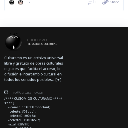
2
0
Share
CULTURAMO
REPOSITORIO CULTURAL
Culturamo es un archivo universal
libre y gratuito de obras culturales
digitales que facilita el acceso, la
difusión e intercambio cultural en
todos los sentidos posibles... [
+
]
info@culturamo.com
/* *** CUSTOM CSS CULTURAMO *** */
:root {
--icon-color:#333!important;
--celeste: #08ddc1;
--celesteD: #00c5aa;
--celesteDD: #01b59c;
--azul: #38a9ff;