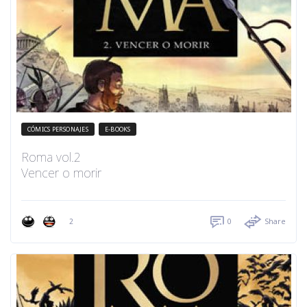
CÓMICS PERSONAJES
E-BOOKS
Roma vol.2
Vencer o morir
2
0
Share