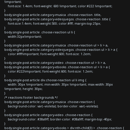
!important;
font-size: 1.4em; font-weight: 600 !important; color:#222 !important;
}
body.single-post article.category-musica .choose-reaction .title,
body.single-post article.category-videojuegos .choose-reaction .title {
font-size:1.4em; font-weight:500; color:#fff; margin-top:25px;
}
body.single-post article .choose-reaction ul li {
width:32px!important;
}
body.single-post article.category-musica .choose-reaction ul > li > a,
body.single-post article.category-videojuegos .choose-reaction ul > li > a {
color:#fff!important; font-weight:600; font-size: 1.2em;
}
body.single-post article.category-video .choose-reaction ul > li > a,
body.single-post article.category-ebooks .choose-reaction ul > li > a {
color:#222!important; font-weight:600; font-size: 1.2em;
}
body.single-post article div.choose-reaction ul li img {
width: 30px !important; min-width: 30px !important; max-width: 30px
!important; height: 30px;
}
/* reactions footer backgrounds */
body.single-post article.category-musica .choose-reaction {
background-color: var(--violeta); border-color: var(--violeta);
}
body.single-post article.category-video .choose-reaction {
background-color: #38a9ff; border-color: #38a9ff; margin-top:-40px;
}
body.single-post article.category-ebooks > div:nth-child(3) > .choose-reaction {