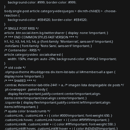
background-color: #999; border-color: #999;
}
body.single-post article.category-videojuegos > div:nth-child(3) > .choose-
reaction {
background-color: #EB4520; border-color: #EB4520;
}
/* SINGLE POST RRSS */
article .btn.social-item.bg-twitter.sharer { display: none !important; }
/* *** END COMMON STYLES FAST VERSION *** */
h1, h2, h3, h4, h5, h6, p {font-family: 'Montserrat', sans-serif !important;}
.notoSans { font-family: 'Noto Sans', sans-serif !important; }
/* Contenedor - RRSS */
article.category-video .socials-shared {
width: 150%; margin: auto -25%; background-color: #2f95e2 !important;
}
/* old code */
.olympus-theme #buddypress div.item-list-tabs ul li#members-all a span {
display:none !important; }
/* *** SHARED *** */
.centrar, #elementor-tab-title-2441 > a, /* imagen lista desplegable de posts */
.pt-cv-wrapper .panel-body {
display:flex!important;justify-content:center!important;align-
items:center!important;text-align:center!important; }
.izquierda { display:flex!important;justify-content:left!important;align-
items:left!important; }
/* ajusta color breadcrumb */
.customLink, .customLink + i { color:#000!important; font-weight:650; }
.customLink:hover, .customLink:hover + i { color:#f9f9f9!important; }
.customLinkW, .customLinkW + i { color:#fff!important; font-weight:550; }
.customLinkW:hover, .customLinkW:hover + i { color:#d3d3d3!important; }