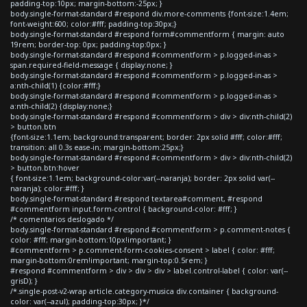
padding-top:10px; margin-bottom:-25px; }
body.single-format-standard #respond div.more-comments {font-size:1.4em;
font-weight:600; color:#fff; padding-top:30px;}
body.single-format-standard #respond form#commentform { margin: auto
19rem; border-top: 0px; padding-top:0px; }
body.single-format-standard #respond #commentform > p.logged-in-as >
span.required-field-message { display:none; }
body.single-format-standard #respond #commentform > p.logged-in-as >
a:nth-child(1) {color:#fff;}
body.single-format-standard #respond #commentform > p.logged-in-as >
a:nth-child(2) {display:none;}
body.single-format-standard #respond #commentform > div > div:nth-child(2)
> button.btn
{font-size:1.1em; background:transparent; border: 2px solid #fff; color:#fff;
transition: all 0.3s ease-in; margin-bottom:25px;}
body.single-format-standard #respond #commentform > div > div:nth-child(2)
> button.btn:hover
{ font-size:1.1em; background-color:var(--naranja); border: 2px solid var(--
naranja); color:#fff; }
body.single-format-standard #respond textarea#comment, #respond
#commentform input.form-control { background-color: #fff; }
/* comentarios deslogado */
body.single-format-standard #respond #commentform > p.comment-notes {
color: #fff; margin-bottom:10px!important; }
#commentform > p.comment-form-cookies-consent > label { color: #fff;
margin-bottom:0rem!important; margin-top:0.5rem; }
#respond #commentform > div > div > div > label.control-label { color: var(--
grisD); }
/*.single-post-v2-wrap article.category-musica div.container { background-
color: var(--azul); padding-top:30px; }*/