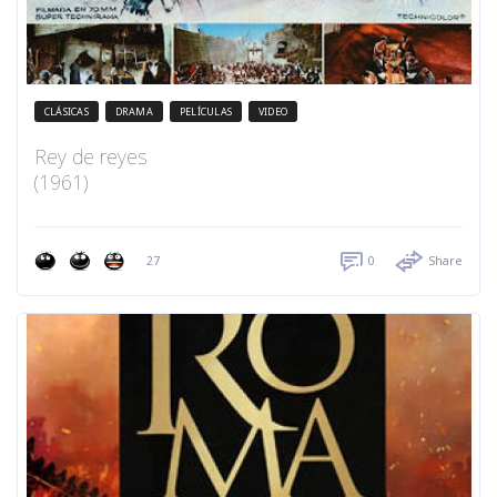
CLÁSICAS
DRAMA
PELÍCULAS
VIDEO
Rey de reyes
(1961)
27
0
Share