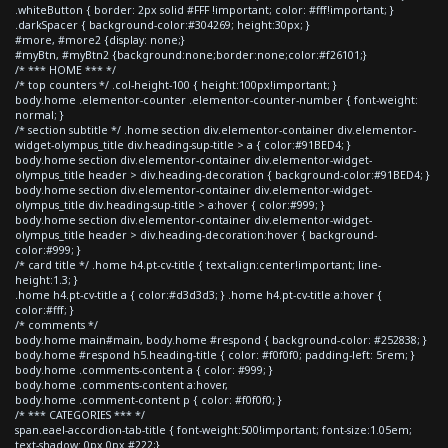
.whiteButton { border: 2px solid #FFF !important; color: #fff!important; }
.darkSpacer { background-color:#304269; height:30px; }
#more, #more2 {display: none;}
#myBtn, #myBtn2 {background:none;border:none;color:#f26101;}
/* *** HOME *** */
/* top counters */ .col-height-100 { height:100px!important; }
body.home .elementor-counter .elementor-counter-number { font-weight:
normal; }
/* section subtitle */ .home section div.elementor-container div.elementor-
widget-olympus_title div.heading-sup-title > a { color:#91BED4; }
body.home section div.elementor-container div.elementor-widget-
olympus_title header > div.heading-decoration { background-color:#91BED4; }
body.home section div.elementor-container div.elementor-widget-
olympus_title div.heading-sup-title > a:hover { color:#999; }
body.home section div.elementor-container div.elementor-widget-
olympus_title header > div.heading-decoration:hover { background-
color:#999; }
/* card title */ .home h4.pt-cv-title { text-align:center!important; line-
height:1.3; }
.home h4.pt-cv-title a { color:#d3d3d3; } .home h4.pt-cv-title a:hover {
color:#fff; }
/* comments */
body.home main#main, body.home #respond { background-color: #252838; }
body.home #respond h5.heading-title { color: #f0f0f0; padding-left: 5rem; }
body.home .comments-content a { color: #999; }
body.home .comments-content a:hover,
body.home .comment-content p { color: #f0f0f0; }
/* *** CATEGORIES *** */
span.eael-accordion-tab-title { font-weight:500!important; font-size:1.05em;
text-shadow: 0px 0px #222;}