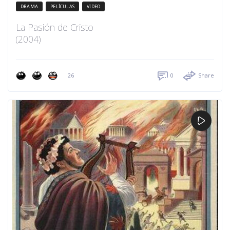
DRAMA
PELÍCULAS
VIDEO
La Pasión de Cristo
(2004)
26
0
Share