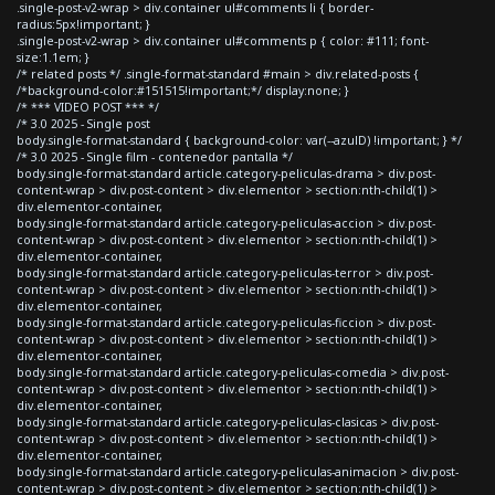
.single-post-v2-wrap > div.container ul#comments li { border-
radius:5px!important; }
.single-post-v2-wrap > div.container ul#comments p { color: #111; font-
size:1.1em; }
/* related posts */ .single-format-standard #main > div.related-posts {
/*background-color:#151515!important;*/ display:none; }
/* *** VIDEO POST *** */
/* 3.0 2025 - Single post
body.single-format-standard { background-color: var(--azulD) !important; } */
/* 3.0 2025 - Single film - contenedor pantalla */
body.single-format-standard article.category-peliculas-drama > div.post-
content-wrap > div.post-content > div.elementor > section:nth-child(1) >
div.elementor-container,
body.single-format-standard article.category-peliculas-accion > div.post-
content-wrap > div.post-content > div.elementor > section:nth-child(1) >
div.elementor-container,
body.single-format-standard article.category-peliculas-terror > div.post-
content-wrap > div.post-content > div.elementor > section:nth-child(1) >
div.elementor-container,
body.single-format-standard article.category-peliculas-ficcion > div.post-
content-wrap > div.post-content > div.elementor > section:nth-child(1) >
div.elementor-container,
body.single-format-standard article.category-peliculas-comedia > div.post-
content-wrap > div.post-content > div.elementor > section:nth-child(1) >
div.elementor-container,
body.single-format-standard article.category-peliculas-clasicas > div.post-
content-wrap > div.post-content > div.elementor > section:nth-child(1) >
div.elementor-container,
body.single-format-standard article.category-peliculas-animacion > div.post-
content-wrap > div.post-content > div.elementor > section:nth-child(1) >