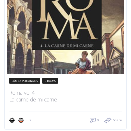
CÓMICS PERSONAJES
E-BOOKS
Roma vol.4
La carne de mi carne
2
0
Share