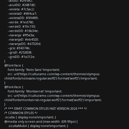
--azulD: #2f95e2;
--azulDD: #2687d0;
--violeta: #7c5ac2;
--violetaD: #694ca7;
--violetaDD: #5f4499;
--verde: #1ed760;
--verdeD: #19c155;
--verdeDD: #16b34e;
--naranja: #ff5e3a;
--naranjaD: #eb4520;
--naranjaDD: #d7320d;
--gris: #34374b;
--grisD: #252838;
--grisDD: #1e212e;
}
@font-face {
font-family: 'Noto Sans' !important;
src: url('https://culturamo.com/wp-content/themes/olympus-
child/fonts/notosans-regular.woff2') format('woff2') !important;
}
@font-face {
font-family: 'Montserrat' !important;
src: url('https://culturamo.com/wp-content/themes/olympus-
child/fonts/montserrat-regular.woff2') format('woff2') !important;
}
/* *** START COMMON STYLES FAST VERSION 2026 *** */
/* COMMON STYLES */
.oculta { display:none!important; }
@media only screen and (max-width: 639.99px) {
.ocultaMobil { display:none!important; }