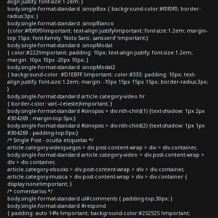
align:justify; font-size:1.2em; }
body.single-format-standard .sinopBox { background-color:#f0f0f0; border-
radius:3px; }
body.single-format-standard .sinopBlanco
{color:#f0f0f0!important; text-align:justify!important; font-size:1.2em; margin-
top:15px; font-family: 'Noto Sans', sans-serif !important;}
body.single-format-standard .sinopModal
{ color:#222!important; padding: 10px; text-align:justify; font-size:1.2em;
margin: 10px 10px -20px 10px; }
body.single-format-standard .sinopModal2
{ background-color: #D1EBFF !important; color:#333; padding: 10px; text-
align:justify; font-size:1.2em; margin: -10px 15px 15px 15px; border-radius:3px;
}
body.single-format-standard article.category-video hr
{ border-color: var(--celeste)!important; }
body.single-format-standard #sinopsis > div:nth-child(1) {text-shadow: 1px 2px
#304269 ; margin-top:5px;}
body.single-format-standard #sinopsis > div:nth-child(2) {text-shadow: 1px 1px
#304269 ; padding-top:0px;}
/* Single Post - oculta etiquetas */
article.category-videojuegos > div.post-content-wrap > div > div.container,
body.single-format-standard article.category-video > div.post-content-wrap >
div > div.container,
article.category-ebooks > div.post-content-wrap > div > div.container,
article.category-musica > div.post-content-wrap > div > div.container {
display:none!important; }
/* comentarios */
body.single-format-standard ul#comments { padding-top:30px; }
body.single-format-standard #respond
{ padding: auto 14% !important; background-color:#252525 !important;