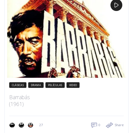
CLÁSICAS
DRAMA
PELÍCULAS
VIDEO
Barrabás
(1961)
27
0
Share