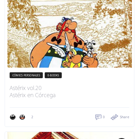
CÓMICS PERSONAJES
E-BOOKS
Astérix vol.20
Astérix en Córcega
2
0
Share