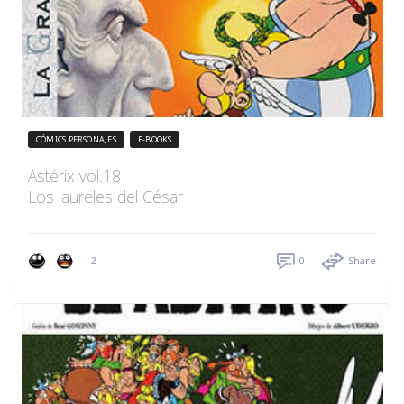
CÓMICS PERSONAJES
E-BOOKS
Astérix vol.18
Los laureles del César
2
0
Share