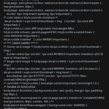
body.page .eael-adv-accordion .eael-accordion-list .eael-accordion-header {
margin-bottom: 20px; }
body.page .eael-adv-accordion .eael-accordion-list .eael-accordion-content {
border: 0px !important; padding: 0px !important; }
/* color blanco titulo y borde miniatura */
div.pt-cv-ifield > a.pt-cv-href-thumbnail > img { border: 1px solid #fff
!important; }
h4.pt-cv-title a { color:#fff !important; font-weight:400;}
h4.pt-cv-title a:hover, .parent-pageid-9181 h4.pt-cv-title a:visited:hover {
color:#e0e0e0 !important; }
h4.pt-cv-title a:visited { color:#f0f0f0 !important; }
/* *** CARDS GAMES *** */
/* Home card image */ body.home div.pt-cv-ifield > a.pt-cv-href-thumbnail >
img {
border-radius:6px; border: 1px solid #91BED4 !important; transition: all 0.5s
ease-in !important; }
/* Single card image */ body.page div.pt-cv-ifield > a.pt-cv-href-thumbnail >
img {
border-radius:6px; border: 1px solid #999999; transition: all 0.5s ease-in; }
div.pt-cv-ifield > a.pt-cv-href-thumbnail > img:hover {
box-shadow: 2px 2px #777777; border: 1px solid #777777; filter:
contrast(160%) brightness(110%); }
/* card title */ h4.pt-cv-title { text-align:center!important; line-height:1.3; }
/* PAGINA DE BUSQUEDA
body.search #content { background-color: var(--grisD); margin: 0px; padding-
top:40px; }
body.search .stunning-search .search-page-panel { transform: translateY(140%);
margin-bottom: 60px; z-index: 100; } */
body.search #overflow-x-wrapper { background-color: #e84520; }
/* SINGLE GAME */