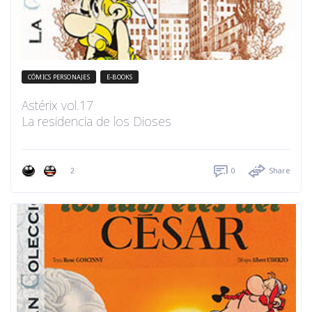
CÓMICS PERSONAJES
E-BOOKS
Astérix vol.17
La residencia de los Dioses
2
0
Share