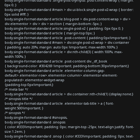
body.single-format-standard .single-post-olympus .post-content-wrap { margin:
0px 0; }
body.single-format-standard #main > div.ui-block.single-post-v2-wrap { border:
0px solid #fff; }
body.single-format-standard article.blog-post > div.post-content-wrap > div >
div.elementor > div > div > section { margin-bottom:-5px; }
body.single-format-standard article.single-post-v2 { padding: 0px 0px 0; }
body.single-format-standard article { margin-top:0px; }
body.single-format-standard article .post-content { padding:0px!important; }
body.single-format-standard #main > div.single-post-v2-wrap > div.container
{ padding: auto 20%; margin: auto 0px !important; max-width:100%; }
body.single-format-standard article > div:nth-child(3) { width:100%; max-
width:100%; }
body.single-format-standard article .post-content div._df_book
{ background-color: #304269 !important; padding-bottom:30px!important;}
body.single-format-standard article .elementor-column-gap-
default>.elementor-row>.elementor-column>.elementor-element-
populated>.elementor-widget-wrap
{padding-top:0px!important;}
/* meta bar */
body.single-format-standard article > div.container:nth-child(1) {display:none;}
/* sinopsis title */
body.single-format-standard article .elementor-tab-title > a { font-
weight:500!important; }
/* sinopsis */
body.single-format-standard #sinopsis,
body.single-format-standard .sinopsis
{ color:#333!important; padding: 0px; margin-top:-25px; text-align:justify; font-
size:1.2em; }
body.single-format-standard .sinop { color:#333!important; padding: 0px; text-