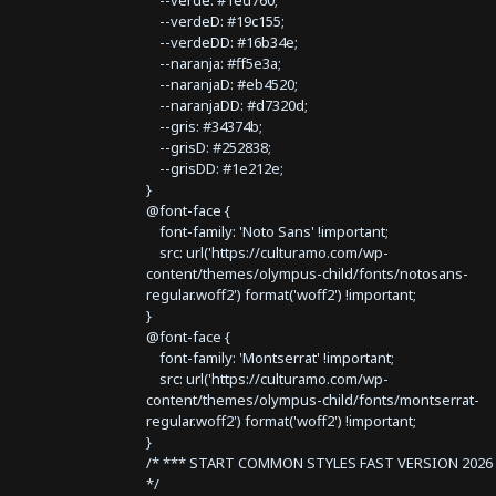
--verdeD: #19c155;
--verdeDD: #16b34e;
--naranja: #ff5e3a;
--naranjaD: #eb4520;
--naranjaDD: #d7320d;
--gris: #34374b;
--grisD: #252838;
--grisDD: #1e212e;
}
@font-face {
font-family: 'Noto Sans' !important;
src: url('https://culturamo.com/wp-
content/themes/olympus-child/fonts/notosans-
regular.woff2') format('woff2') !important;
}
@font-face {
font-family: 'Montserrat' !important;
src: url('https://culturamo.com/wp-
content/themes/olympus-child/fonts/montserrat-
regular.woff2') format('woff2') !important;
}
/* *** START COMMON STYLES FAST VERSION 2026 
*/