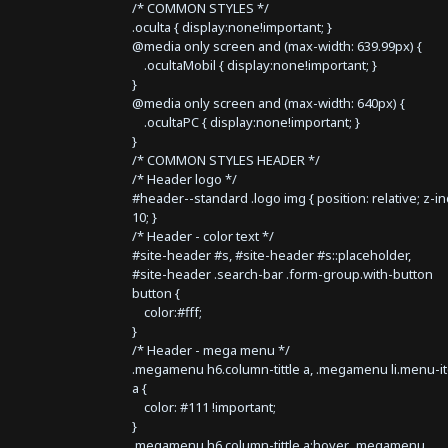
/* COMMON STYLES */
.oculta { display:none!important; }
@media only screen and (max-width: 639.99px) {
.ocultaMobil { display:none!important; }
}
@media only screen and (max-width: 640px) {
.ocultaPC { display:none!important; }
}
/* COMMON STYLES HEADER */
/* Header logo */
#header--standard .logo img { position: relative; z-i
10; }
/* Header - color text */
#site-header #s, #site-header #s::placeholder,
#site-header .search-bar .form-group.with-button
button {
color:#fff;
}
/* Header - mega menu */
.megamenu h6.column-tittle a, .megamenu li.menu-i
a {
color: #111 !important;
}
.megamenu h6.column-tittle a:hover, .megamenu