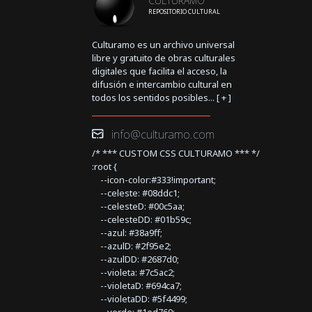
CULTURAMO
REPOSITORIO CULTURAL
Culturamo es un archivo universal
libre y gratuito de obras culturales
digitales que facilita el acceso, la
difusión e intercambio cultural en
todos los sentidos posibles... [
+
]
info@culturamo.com
/* *** CUSTOM CSS CULTURAMO *** */
:root {
--icon-color:#333!important;
--celeste: #08ddc1;
--celesteD: #00c5aa;
--celesteDD: #01b59c;
--azul: #38a9ff;
--azulD: #2f95e2;
--azulDD: #2687d0;
--violeta: #7c5ac2;
--violetaD: #694ca7;
--violetaDD: #5f4499;
--verde: #1ed760;