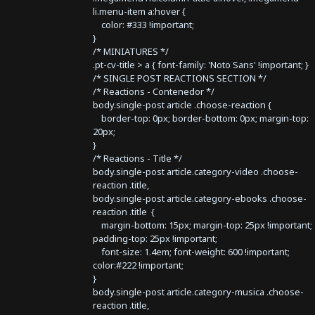
li.menu-item a:hover {
color: #333 !important;
}
/* MINIATURES */
.pt-cv-title > a { font-family: 'Noto Sans' !important; }
/* SINGLE POST REACTIONS SECTION */
/* Reactions - Contenedor */
body.single-post article .choose-reaction {
border-top: 0px; border-bottom: 0px; margin-top:
20px;
}
/* Reactions - Title */
body.single-post article.category-video .choose-
reaction .title,
body.single-post article.category-ebooks .choose-
reaction .title {
margin-bottom: 15px; margin-top: 25px !important;
padding-top: 25px !important;
font-size: 1.4em; font-weight: 600 !important;
color:#222 !important;
}
body.single-post article.category-musica .choose-
reaction .title,