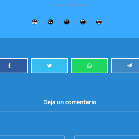
¿Te gustó la película?
0
0
5
5
5
Deja un comentario