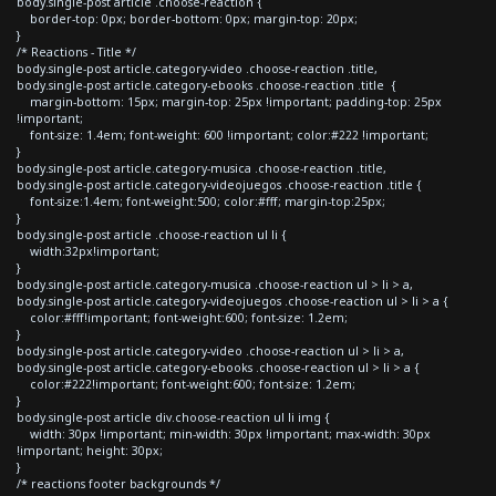
body.single-post article .choose-reaction {
border-top: 0px; border-bottom: 0px; margin-top: 20px;
}
/* Reactions - Title */
body.single-post article.category-video .choose-reaction .title,
body.single-post article.category-ebooks .choose-reaction .title {
margin-bottom: 15px; margin-top: 25px !important; padding-top: 25px
!important;
font-size: 1.4em; font-weight: 600 !important; color:#222 !important;
}
body.single-post article.category-musica .choose-reaction .title,
body.single-post article.category-videojuegos .choose-reaction .title {
font-size:1.4em; font-weight:500; color:#fff; margin-top:25px;
}
body.single-post article .choose-reaction ul li {
width:32px!important;
}
body.single-post article.category-musica .choose-reaction ul > li > a,
body.single-post article.category-videojuegos .choose-reaction ul > li > a {
color:#fff!important; font-weight:600; font-size: 1.2em;
}
body.single-post article.category-video .choose-reaction ul > li > a,
body.single-post article.category-ebooks .choose-reaction ul > li > a {
color:#222!important; font-weight:600; font-size: 1.2em;
}
body.single-post article div.choose-reaction ul li img {
width: 30px !important; min-width: 30px !important; max-width: 30px
!important; height: 30px;
}
/* reactions footer backgrounds */