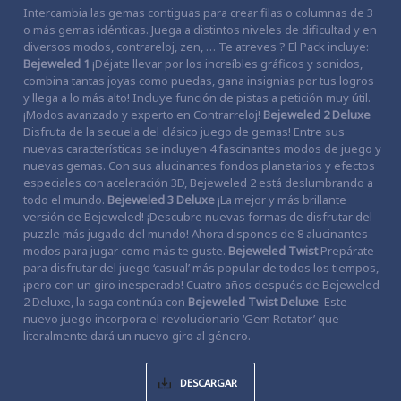
Intercambia las gemas contiguas para crear filas o columnas de 3
o más gemas idénticas. Juega a distintos niveles de dificultad y en
diversos modos, contrareloj, zen, … Te atreves ? El Pack incluye:
Bejeweled 1
¡Déjate llevar por los increíbles gráficos y sonidos,
combina tantas joyas como puedas, gana insignias por tus logros
y llega a lo más alto! Incluye función de pistas a petición muy útil.
¡Modos avanzado y experto en Contrarreloj!
Bejeweled 2 Deluxe
Disfruta de la secuela del clásico juego de gemas! Entre sus
nuevas características se incluyen 4 fascinantes modos de juego y
nuevas gemas. Con sus alucinantes fondos planetarios y efectos
especiales con aceleración 3D, Bejeweled 2 está deslumbrando a
todo el mundo.
Bejeweled 3 Deluxe
¡La mejor y más brillante
versión de Bejeweled! ¡Descubre nuevas formas de disfrutar del
puzzle más jugado del mundo! Ahora dispones de 8 alucinantes
modos para jugar como más te guste.
Bejeweled Twist
Prepárate
para disfrutar del juego ‘casual’ más popular de todos los tiempos,
¡pero con un giro inesperado! Cuatro años después de Bejeweled
2 Deluxe, la saga continúa con
Bejeweled Twist Deluxe
. Este
nuevo juego incorpora el revolucionario ‘Gem Rotator’ que
literalmente dará un nuevo giro al género.
DESCARGAR