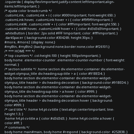
.izquierda { display:flex!important;justify-content:left!important;align-
items:left!important; }
/* ajusta color breadcrumb */
.customLink, .customLink + i { color:#000!important; font-weight:650; }
.customLink:hover, .customLink:hover + i { color:#f9f9f9!important; }
.customLinkW, .customLinkW + i { color:#fff!important; font-weight:550; }
.customLinkW:hover, .customLinkW:hover + i { color:#d3d3d3!important; }
.whiteButton { border: 2px solid #FFF !important; color: #fff!important; }
.darkSpacer { background-color:#304269; height:30px; }
#more, #more2 {display: none;}
#myBtn, #myBtn2 {background:none;border:none;color:#f26101;}
/* *** HOME *** */
/* top counters */ .col-height-100 { height:100px!important; }
body.home .elementor-counter .elementor-counter-number { font-weight:
normal; }
/* section subtitle */ .home section div.elementor-container div.elementor-
widget-olympus_title div.heading-sup-title > a { color:#91BED4; }
body.home section div.elementor-container div.elementor-widget-
olympus_title header > div.heading-decoration { background-color:#91BED4; }
body.home section div.elementor-container div.elementor-widget-
olympus_title div.heading-sup-title > a:hover { color:#999; }
body.home section div.elementor-container div.elementor-widget-
olympus_title header > div.heading-decoration:hover { background-
color:#999; }
/* card title */ .home h4.pt-cv-title { text-align:center!important; line-
height:1.3; }
.home h4.pt-cv-title a { color:#d3d3d3; } .home h4.pt-cv-title a:hover {
color:#fff; }
/* comments */
body.home main#main, body.home #respond { background-color: #252838; }