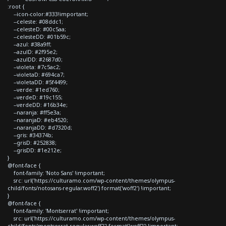
:root {
--icon-color:#333!important;
--celeste: #08ddc1;
--celesteD: #00c5aa;
--celesteDD: #01b59c;
--azul: #38a9ff;
--azulD: #2f95e2;
--azulDD: #2687d0;
--violeta: #7c5ac2;
--violetaD: #694ca7;
--violetaDD: #5f4499;
--verde: #1ed760;
--verdeD: #19c155;
--verdeDD: #16b34e;
--naranja: #ff5e3a;
--naranjaD: #eb4520;
--naranjaDD: #d7320d;
--gris: #34374b;
--grisD: #252838;
--grisDD: #1e212e;
}
@font-face {
font-family: 'Noto Sans' !important;
src: url('https://culturamo.com/wp-content/themes/olympus-
child/fonts/notosans-regular.woff2') format('woff2') !important;
}
@font-face {
font-family: 'Montserrat' !important;
src: url('https://culturamo.com/wp-content/themes/olympus-
child/fonts/montserrat-regular.woff2') format('woff2') !important;