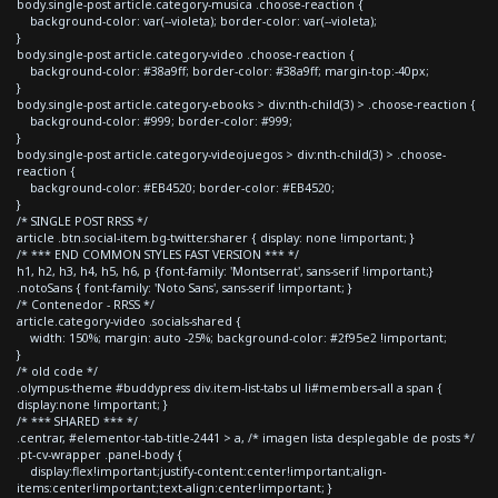
body.single-post article.category-musica .choose-reaction {
background-color: var(--violeta); border-color: var(--violeta);
}
body.single-post article.category-video .choose-reaction {
background-color: #38a9ff; border-color: #38a9ff; margin-top:-40px;
}
body.single-post article.category-ebooks > div:nth-child(3) > .choose-reaction {
background-color: #999; border-color: #999;
}
body.single-post article.category-videojuegos > div:nth-child(3) > .choose-
reaction {
background-color: #EB4520; border-color: #EB4520;
}
/* SINGLE POST RRSS */
article .btn.social-item.bg-twitter.sharer { display: none !important; }
/* *** END COMMON STYLES FAST VERSION *** */
h1, h2, h3, h4, h5, h6, p {font-family: 'Montserrat', sans-serif !important;}
.notoSans { font-family: 'Noto Sans', sans-serif !important; }
/* Contenedor - RRSS */
article.category-video .socials-shared {
width: 150%; margin: auto -25%; background-color: #2f95e2 !important;
}
/* old code */
.olympus-theme #buddypress div.item-list-tabs ul li#members-all a span {
display:none !important; }
/* *** SHARED *** */
.centrar, #elementor-tab-title-2441 > a, /* imagen lista desplegable de posts */
.pt-cv-wrapper .panel-body {
display:flex!important;justify-content:center!important;align-
items:center!important;text-align:center!important; }