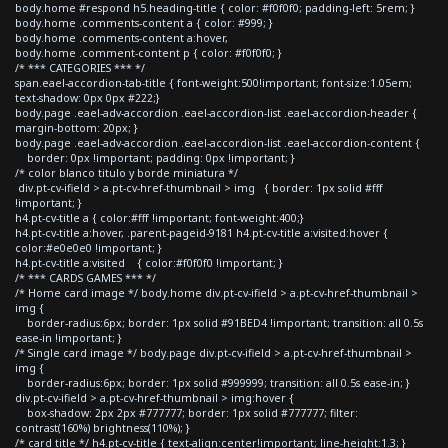
body.home #respond h5.heading-title { color: #f0f0f0; padding-left: 5rem; }
body.home .comments-content a { color: #999; }
body.home .comments-content a:hover,
body.home .comment-content p { color: #f0f0f0; }
/* *** CATEGORIES *** */
span.eael-accordion-tab-title { font-weight:500!important; font-size:1.05em;
text-shadow: 0px 0px #222;}
body.page .eael-adv-accordion .eael-accordion-list .eael-accordion-header {
margin-bottom: 20px; }
body.page .eael-adv-accordion .eael-accordion-list .eael-accordion-content {
border: 0px !important; padding: 0px !important; }
/* color blanco titulo y borde miniatura */
div.pt-cv-ifield > a.pt-cv-href-thumbnail > img { border: 1px solid #fff
!important; }
h4.pt-cv-title a { color:#fff !important; font-weight:400;}
h4.pt-cv-title a:hover, .parent-pageid-9181 h4.pt-cv-title a:visited:hover {
color:#e0e0e0 !important; }
h4.pt-cv-title a:visited { color:#f0f0f0 !important; }
/* *** CARDS GAMES *** */
/* Home card image */ body.home div.pt-cv-ifield > a.pt-cv-href-thumbnail >
img {
border-radius:6px; border: 1px solid #91BED4 !important; transition: all 0.5s
ease-in !important; }
/* Single card image */ body.page div.pt-cv-ifield > a.pt-cv-href-thumbnail >
img {
border-radius:6px; border: 1px solid #999999; transition: all 0.5s ease-in; }
div.pt-cv-ifield > a.pt-cv-href-thumbnail > img:hover {
box-shadow: 2px 2px #777777; border: 1px solid #777777; filter:
contrast(160%) brightness(110%); }
/* card title */ h4.pt-cv-title { text-align:center!important; line-height:1.3; }