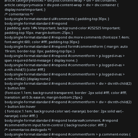
article.category-ebooks > div.post-content-wrap > div > div.container,
article.category-musica > div.post-content-wrap > div > div.container {
display:none!important; }
/* comentarios */
body.single-format-standard ul#comments { padding-top:30px; }
body.single-format-standard #respond
{ padding: auto 14% !important; background-color:#252525 !important;
padding-top:10px; margin-bottom:-25px; }
body.single-format-standard #respond div.more-comments {font-size:1.4em;
font-weight:600; color:#fff; padding-top:30px;}
body.single-format-standard #respond form#commentform { margin: auto
19rem; border-top: 0px; padding-top:0px; }
body.single-format-standard #respond #commentform > p.logged-in-as >
span.required-field-message { display:none; }
body.single-format-standard #respond #commentform > p.logged-in-as >
a:nth-child(1) {color:#fff;}
body.single-format-standard #respond #commentform > p.logged-in-as >
a:nth-child(2) {display:none;}
body.single-format-standard #respond #commentform > div > div:nth-child(2)
> button.btn
{font-size:1.1em; background:transparent; border: 2px solid #fff; color:#fff;
transition: all 0.3s ease-in; margin-bottom:25px;}
body.single-format-standard #respond #commentform > div > div:nth-child(2)
> button.btn:hover
{ font-size:1.1em; background-color:var(--naranja); border: 2px solid var(--
naranja); color:#fff; }
body.single-format-standard #respond textarea#comment, #respond
#commentform input.form-control { background-color: #fff; }
/* comentarios deslogado */
body.single-format-standard #respond #commentform > p.comment-notes {