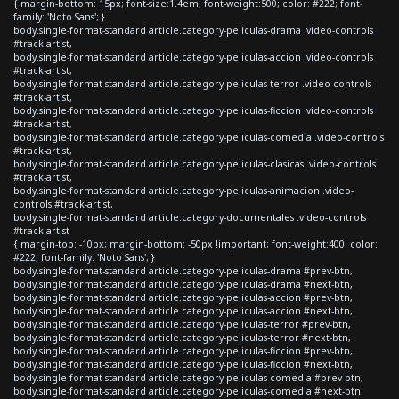
{ margin-bottom: 15px; font-size:1.4em; font-weight:500; color: #222; font-
family: 'Noto Sans'; }
body.single-format-standard article.category-peliculas-drama .video-controls
#track-artist,
body.single-format-standard article.category-peliculas-accion .video-controls
#track-artist,
body.single-format-standard article.category-peliculas-terror .video-controls
#track-artist,
body.single-format-standard article.category-peliculas-ficcion .video-controls
#track-artist,
body.single-format-standard article.category-peliculas-comedia .video-controls
#track-artist,
body.single-format-standard article.category-peliculas-clasicas .video-controls
#track-artist,
body.single-format-standard article.category-peliculas-animacion .video-
controls #track-artist,
body.single-format-standard article.category-documentales .video-controls
#track-artist
{ margin-top: -10px; margin-bottom: -50px !important; font-weight:400; color:
#222; font-family: 'Noto Sans'; }
body.single-format-standard article.category-peliculas-drama #prev-btn,
body.single-format-standard article.category-peliculas-drama #next-btn,
body.single-format-standard article.category-peliculas-accion #prev-btn,
body.single-format-standard article.category-peliculas-accion #next-btn,
body.single-format-standard article.category-peliculas-terror #prev-btn,
body.single-format-standard article.category-peliculas-terror #next-btn,
body.single-format-standard article.category-peliculas-ficcion #prev-btn,
body.single-format-standard article.category-peliculas-ficcion #next-btn,
body.single-format-standard article.category-peliculas-comedia #prev-btn,
body.single-format-standard article.category-peliculas-comedia #next-btn,