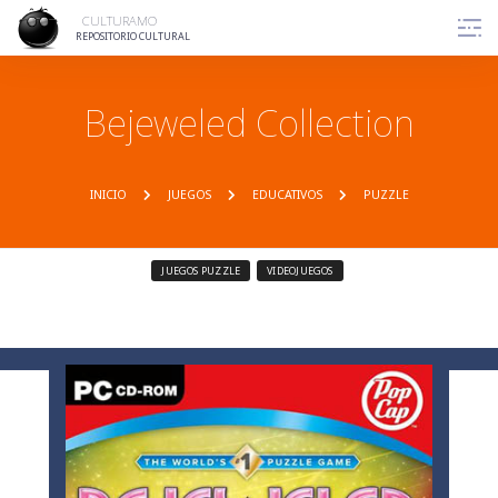
CULTURAMO
REPOSITORIO CULTURAL
Bejeweled Collection
INICIO
JUEGOS
EDUCATIVOS
PUZZLE
JUEGOS PUZZLE
VIDEOJUEGOS