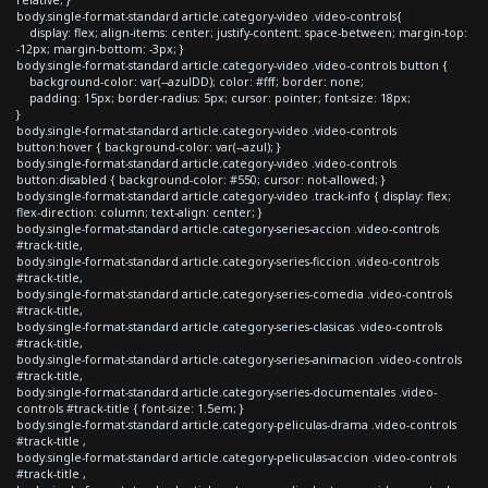
body.single-format-standard article.category-video .video-controls{
display: flex; align-items: center; justify-content: space-between; margin-top:
-12px; margin-bottom: -3px; }
body.single-format-standard article.category-video .video-controls button {
background-color: var(--azulDD); color: #fff; border: none;
padding: 15px; border-radius: 5px; cursor: pointer; font-size: 18px;
}
body.single-format-standard article.category-video .video-controls
button:hover { background-color: var(--azul); }
body.single-format-standard article.category-video .video-controls
button:disabled { background-color: #550; cursor: not-allowed; }
body.single-format-standard article.category-video .track-info { display: flex;
flex-direction: column; text-align: center; }
body.single-format-standard article.category-series-accion .video-controls
#track-title,
body.single-format-standard article.category-series-ficcion .video-controls
#track-title,
body.single-format-standard article.category-series-comedia .video-controls
#track-title,
body.single-format-standard article.category-series-clasicas .video-controls
#track-title,
body.single-format-standard article.category-series-animacion .video-controls
#track-title,
body.single-format-standard article.category-series-documentales .video-
controls #track-title { font-size: 1.5em; }
body.single-format-standard article.category-peliculas-drama .video-controls
#track-title ,
body.single-format-standard article.category-peliculas-accion .video-controls
#track-title ,