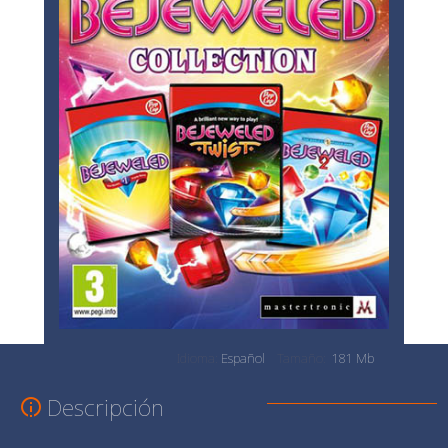
Idioma:
Español
Tamaño:
181 Mb
Descripción