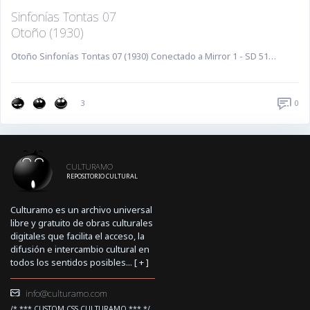
Sinfonías Tontas 07
Otoño (1930)
Otoño Sinfonías Tontas 07 (1930) Conectado a Mirror 1 - SD 51…
0
3
CULTURAMO
REPOSITORIO CULTURAL
Culturamo es un archivo universal
libre y gratuito de obras culturales
digitales que facilita el acceso, la
difusión e intercambio cultural en
todos los sentidos posibles... [
+
]
info@culturamo.com
/* *** CUSTOM CSS CULTURAMO *** */