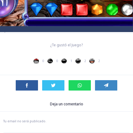
Etiquetas:
Clásico
¿Te gustó el Juego?
0
0
1
2
2
Deja un comentario
Tu email no será publicado.