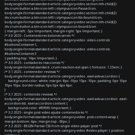
body.single-format-standard article.category-video section:nth-child(2)
div.crum-button a.btn-icon-left i.olympus-icon-Pause-Icon,
body.single-format-standard article.category-video section:nth-child(2)
div.crum-button a.btn-icon-left i.olympus-icon-No-Sound-Icon,
body.single-format-standard article.category-video section:nth-child(2)
div.crum-button a.btn-icon-left i.olympus-icon-Sound-Icon
{ margin-left: -5px !important; margin-right: 5px !important; }
/* 3.0 2025 - Contenedores botones series */
body.single-format-standard article.category-video .video-controls
#buttonsContainer1,
body.single-format-standard article.category-video .video-controls
#buttonsContainer2
{ padding-top: 16px !important; }
/* 3.0 2025 - contadores reacciones */
body.single-format-standard .crum-reaction-ext span { font-size: 1.25em; }
/* 3.1 2025 - contenedor reviews */
body.single-format-standard article.category-video .eael-adv-accordion {
background-color: white; margin: 8px -10px 15px -10px; padding: 0px 10px
10px 10px; border-radius: 0px 0px 6px 6px;
}
/* 3.1 2025 - contenido reviews */
body.single-format-standard article.category-video .eael-adv-accordion .eael-
accordion-list .eael-accordion-content {
background-color: #f0f0f0 !important; }
/* 3.2 2025 - single post video ajuste contenedores */
body.single-format-standard article.category-video .post-content-wrap {
margin-bottom:-6px; margin-top: -50px; }
/* 3.2 2025 - BEGIN Partial CSS from single video player post */
body.single-format-standard article.category-video #video-player { position:
relative; }