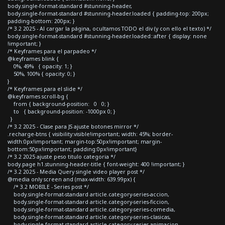
body.single-format-standard #stunning-header,
body.single-format-standard #stunning-header.loaded { padding-top: 200px;
padding-bottom: 200px; }
/* 3.2 2025 - Al cargar la página, ocultamos TODO el div (y con ello el texto) */
body.single-format-standard #stunning-header.loaded::after { display: none
!important; }
/* Keyframes para el parpadeo */
@keyframes blink {
0%, 49% { opacity: 1; }
50%, 100% { opacity: 0; }
}
/* Keyframes para el slide */
@keyframes scroll-bg {
from { background-position: 0 0; }
to { background-position: -1000px 0; }
}
/* 3.2 2025 - Clase para JS ajuste botones mirror */
.recharge-btns { visibility:visible!important; width: 45%; border-
width:0px!important; margin-top:50px!important; margin-
bottom:50px!important; padding:0px!important}
/* 3.2 2025 ajuste peso titulo categoria */
body.page h1.stunning-header-title { font-weight: 400 !important; }
/* 3.2 2025 - Media Query single video player post */
@media only screen and (max-width: 639.99px) {
/* 3.2 MOBILE - Series post */
body.single-format-standard article.category-series-accion,
body.single-format-standard article.category-series-ficcion,
body.single-format-standard article.category-series-comedia,
body.single-format-standard article.category-series-clasicas,
body.single-format-standard article.category-series-animacion,