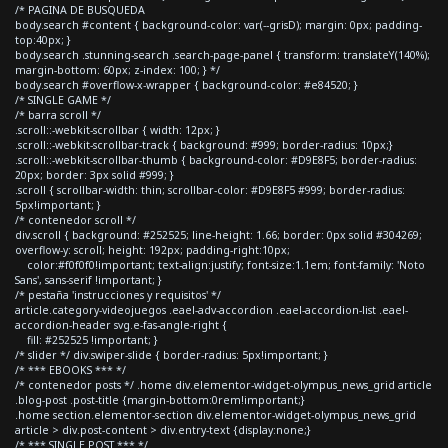
/* PAGINA DE BUSQUEDA
body.search #content { background-color: var(--grisD); margin: 0px; padding-
top:40px; }
body.search .stunning-search .search-page-panel { transform: translateY(140%);
margin-bottom: 60px; z-index: 100; } */
body.search #overflow-x-wrapper { background-color: #e84520; }
/* SINGLE GAME */
/* barra scroll */
.scroll::-webkit-scrollbar { width: 12px; }
.scroll::-webkit-scrollbar-track { background: #999; border-radius: 10px;}
.scroll::-webkit-scrollbar-thumb { background-color: #D9E8F5; border-radius:
20px; border: 3px solid #999; }
.scroll { scrollbar-width: thin; scrollbar-color: #D9E8F5 #999; border-radius:
5px!important; }
/* contenedor scroll */
div.scroll { background: #252525; line-height: 1.66; border: 0px solid #304269;
overflow-y: scroll; height: 192px; padding-right:10px;
color:#f0f0f0!important; text-align:justify; font-size:1.1em; font-family: 'Noto
Sans', sans-serif !important; }
/* pestaña 'instrucciones y requisitos' */
article.category-videojuegos .eael-adv-accordion .eael-accordion-list .eael-
accordion-header svg.e-fas-angle-right {
fill: #252525 !important; }
/* slider */ div.swiper-slide { border-radius: 5px!important; }
/* *** EBOOKS *** */
/* contenedor posts */ .home div.elementor-widget-olympus_news_grid article
.blog-post .post-title {margin-bottom:0rem!important;}
.home section.elementor-section div.elementor-widget-olympus_news_grid
article > div.post-content > div.entry-text {display:none;}
/* *** SINGLE POST *** */