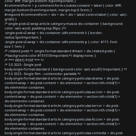
color: #fff; margin-bottom:10px!important; }
#commentform > p.comment-form-cookies-consent > label { color: #fff;
margin-bottom:0rem!important; margin-top:0.5rem; }
#respond #commentform > div > div > div > label.control-label { color: var(--
grisD); }
/*.single-post-v2-wrap article.category-musica div.container { background-
color: var(--azul); padding-top:30px; }*/
.single-post-v2-wrap > div.container ul#comments li { border-
radius:5px!important; }
.single-post-v2-wrap > div.container ul#comments p { color: #111; font-
size:1.1em; }
/* related posts */ .single-format-standard #main > div.related-posts {
/*background-color:#151515!important;*/ display:none; }
/* *** VIDEO POST *** */
/* 3.0 2025 - Single post
body.single-format-standard { background-color: var(--azulD) !important; } */
/* 3.0 2025 - Single film - contenedor pantalla */
body.single-format-standard article.category-peliculas-drama > div.post-
content-wrap > div.post-content > div.elementor > section:nth-child(1) >
div.elementor-container,
body.single-format-standard article.category-peliculas-accion > div.post-
content-wrap > div.post-content > div.elementor > section:nth-child(1) >
div.elementor-container,
body.single-format-standard article.category-peliculas-terror > div.post-
content-wrap > div.post-content > div.elementor > section:nth-child(1) >
div.elementor-container,
body.single-format-standard article.category-peliculas-ficcion > div.post-
content-wrap > div.post-content > div.elementor > section:nth-child(1) >
div.elementor-container,
body.single-format-standard article.category-peliculas-comedia > div.post-