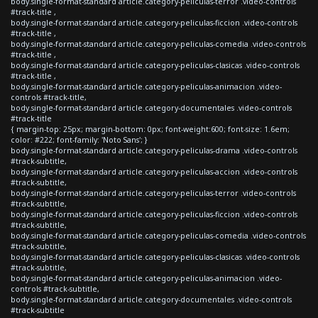
body.single-format-standard article.category-peliculas-terror .video-controls
#track-title ,
body.single-format-standard article.category-peliculas-ficcion .video-controls
#track-title ,
body.single-format-standard article.category-peliculas-comedia .video-controls
#track-title ,
body.single-format-standard article.category-peliculas-clasicas .video-controls
#track-title ,
body.single-format-standard article.category-peliculas-animacion .video-
controls #track-title,
body.single-format-standard article.category-documentales .video-controls
#track-title
{ margin-top: 25px; margin-bottom: 0px; font-weight:600; font-size: 1.6em;
color: #222; font-family: 'Noto Sans'; }
body.single-format-standard article.category-peliculas-drama .video-controls
#track-subtitle,
body.single-format-standard article.category-peliculas-accion .video-controls
#track-subtitle,
body.single-format-standard article.category-peliculas-terror .video-controls
#track-subtitle,
body.single-format-standard article.category-peliculas-ficcion .video-controls
#track-subtitle,
body.single-format-standard article.category-peliculas-comedia .video-controls
#track-subtitle,
body.single-format-standard article.category-peliculas-clasicas .video-controls
#track-subtitle,
body.single-format-standard article.category-peliculas-animacion .video-
controls #track-subtitle,
body.single-format-standard article.category-documentales .video-controls
#track-subtitle