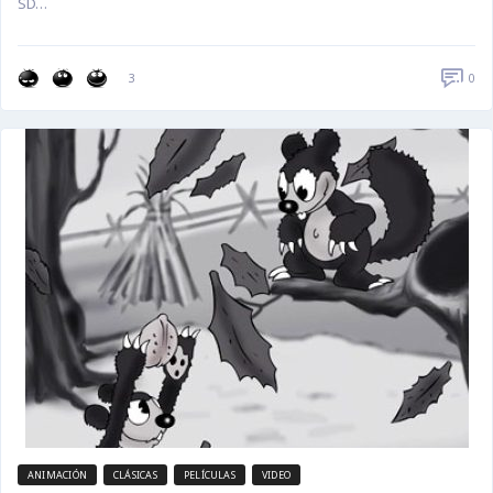
SD…
0
3
ANIMACIÓN
CLÁSICAS
PELÍCULAS
VIDEO