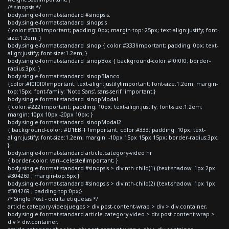
/* sinopsis */
body.single-format-standard #sinopsis,
body.single-format-standard .sinopsis
{ color:#333!important; padding: 0px; margin-top:-25px; text-align:justify; font-
size:1.2em; }
body.single-format-standard .sinop { color:#333!important; padding: 0px; text-
align:justify; font-size:1.2em; }
body.single-format-standard .sinopBox { background-color:#f0f0f0; border-
radius:3px; }
body.single-format-standard .sinopBlanco
{color:#f0f0f0!important; text-align:justify!important; font-size:1.2em; margin-
top:15px; font-family: 'Noto Sans', sans-serif !important;}
body.single-format-standard .sinopModal
{ color:#222!important; padding: 10px; text-align:justify; font-size:1.2em;
margin: 10px 10px -20px 10px; }
body.single-format-standard .sinopModal2
{ background-color: #D1EBFF !important; color:#333; padding: 10px; text-
align:justify; font-size:1.2em; margin: -10px 15px 15px 15px; border-radius:3px;
}
body.single-format-standard article.category-video hr
{ border-color: var(--celeste)!important; }
body.single-format-standard #sinopsis > div:nth-child(1) {text-shadow: 1px 2px
#304269 ; margin-top:5px;}
body.single-format-standard #sinopsis > div:nth-child(2) {text-shadow: 1px 1px
#304269 ; padding-top:0px;}
/* Single Post - oculta etiquetas */
article.category-videojuegos > div.post-content-wrap > div > div.container,
body.single-format-standard article.category-video > div.post-content-wrap >
div > div.container,