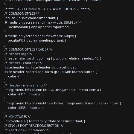
}
/* *** START COMMON STYLES FAST VERSION 2026 *** */
/* COMMON STYLES */
.oculta { display:none!important; }
@media only screen and (max-width: 639.99px) {
.ocultaMobil { display:none!important; }
}
@media only screen and (max-width: 640px) {
.ocultaPC { display:none!important; }
}
/* COMMON STYLES HEADER */
/* Header logo */
#header--standard .logo img { position: relative; z-index: 10; }
/* Header - color text */
#site-header #s, #site-header #s::placeholder,
#site-header .search-bar .form-group.with-button button {
color:#fff;
}
/* Header - mega menu */
.megamenu h6.column-tittle a, .megamenu li.menu-item a {
color: #111 !important;
}
.megamenu h6.column-tittle a:hover, .megamenu li.menu-item a:hover {
color: #333 !important;
}
/* MINIATURES */
.pt-cv-title > a { font-family: 'Noto Sans' !important; }
/* SINGLE POST REACTIONS SECTION */
/* Reactions - Contenedor */