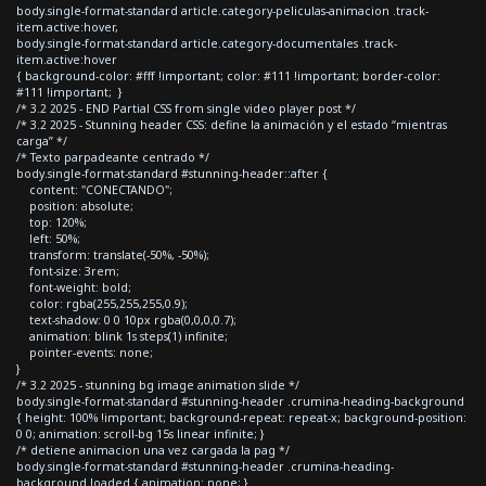
body.single-format-standard article.category-peliculas-animacion .track-
item.active:hover,
body.single-format-standard article.category-documentales .track-
item.active:hover
{ background-color: #fff !important; color: #111 !important; border-color:
#111 !important; }
/* 3.2 2025 - END Partial CSS from single video player post */
/* 3.2 2025 - Stunning header CSS: define la animación y el estado “mientras
carga” */
/* Texto parpadeante centrado */
body.single-format-standard #stunning-header::after {
content: "CONECTANDO";
position: absolute;
top: 120%;
left: 50%;
transform: translate(-50%, -50%);
font-size: 3rem;
font-weight: bold;
color: rgba(255,255,255,0.9);
text-shadow: 0 0 10px rgba(0,0,0,0.7);
animation: blink 1s steps(1) infinite;
pointer-events: none;
}
/* 3.2 2025 - stunning bg image animation slide */
body.single-format-standard #stunning-header .crumina-heading-background
{ height: 100% !important; background-repeat: repeat-x; background-position:
0 0; animation: scroll-bg 15s linear infinite; }
/* detiene animacion una vez cargada la pag */
body.single-format-standard #stunning-header .crumina-heading-
background.loaded { animation: none; }