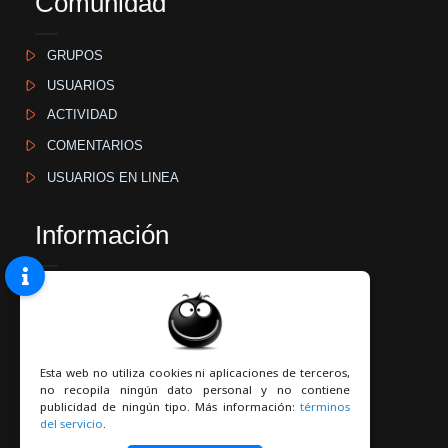
Comunidad
GRUPOS
USUARIOS
ACTIVIDAD
COMENTARIOS
USUARIOS EN LINEA
Información
GUÍA
CONTACTO
QUIENES SOMOS
Esta web no utiliza cookies ni aplicaciones de terceros,
TÉRMINOS DEL SERVICIO
no recopila ningún dato personal y no contiene
publicidad de ningún tipo. Más información:
términos
POLÍTICA DE PRIVACIDAD
del servicio
.