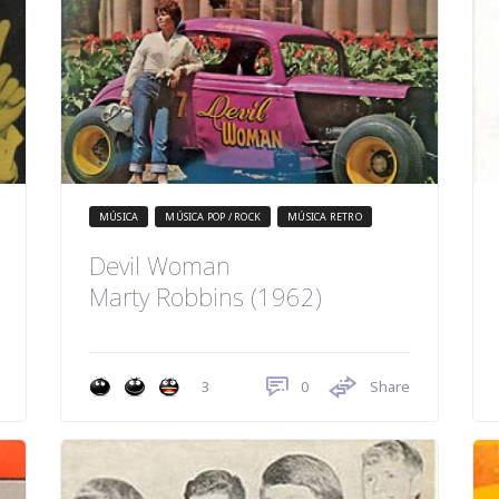
MÚSICA
MÚSICA POP / ROCK
MÚSICA RETRO
Devil Woman
Marty Robbins (1962)
0
Share
3