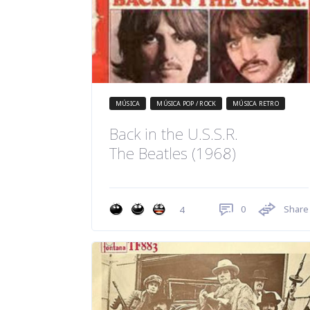
MÚSICA
MÚSICA POP / ROCK
MÚSICA RETRO
Back in the U.S.S.R.
The Beatles (1968)
0
Share
4