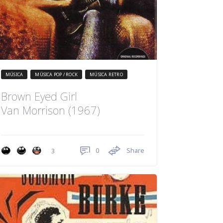
MÚSICA
MÚSICA POP / ROCK
MÚSICA RETRO
Brown Eyed Girl
Van Morrison (1967)
0
Share
3