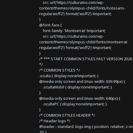
src: url('https://culturamo.com/wp-
content/themes/olympus-child/fonts/notosans-
regular.woff2') format('woff2') !important;
}
@font-face {
font-family: 'Montserrat' !important;
src: url('https://culturamo.com/wp-
content/themes/olympus-child/fonts/montserrat-
regular.woff2') format('woff2') !important;
}
/* *** START COMMON STYLES FAST VERSION 2026 
*/
/* COMMON STYLES */
.oculta { display:none!important; }
@media only screen and (max-width: 639.99px) {
.ocultaMobil { display:none!important; }
}
@media only screen and (max-width: 640px) {
.ocultaPC { display:none!important; }
}
/* COMMON STYLES HEADER */
/* Header logo */
#header--standard .logo img { position: relative; z-i
10; }