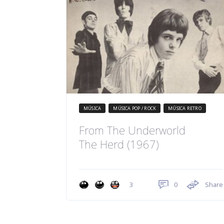
MÚSICA
MÚSICA POP / ROCK
MÚSICA RETRO
From The Underworld
The Herd (1967)
0
Share
3