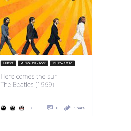
MÚSICA
MÚSICA POP / ROCK
MÚSICA RETRO
Here comes the sun
The Beatles (1969)
0
Share
3