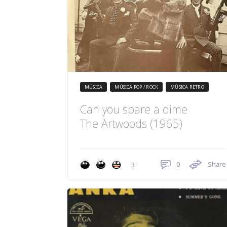
MÚSICA
MÚSICA POP / ROCK
MÚSICA RETRO
Can you spare a dime
The Artwoods (1965)
0
Share
3