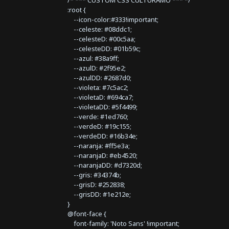
:root {
--icon-color:#333!important;
--celeste: #08ddc1;
--celesteD: #00c5aa;
--celesteDD: #01b59c;
--azul: #38a9ff;
--azulD: #2f95e2;
--azulDD: #2687d0;
--violeta: #7c5ac2;
--violetaD: #694ca7;
--violetaDD: #5f4499;
--verde: #1ed760;
--verdeD: #19c155;
--verdeDD: #16b34e;
--naranja: #ff5e3a;
--naranjaD: #eb4520;
--naranjaDD: #d7320d;
--gris: #34374b;
--grisD: #252838;
--grisDD: #1e212e;
}
@font-face {
font-family: 'Noto Sans' !important;