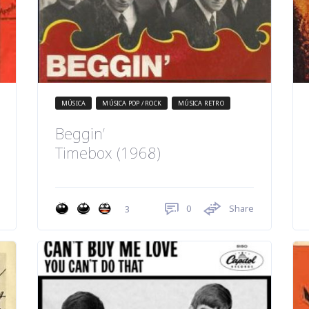
MÚSICA
MÚSICA POP / ROCK
MÚSICA RETRO
Beggin’
Timebox (1968)
0
Share
3