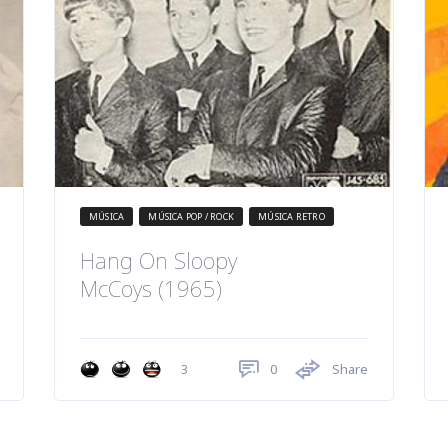
MÚSICA
MÚSICA POP / ROCK
MÚSICA RETRO
Hang On Sloopy
McCoys (1965)
0
Share
3