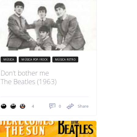
MÚSICA
MÚSICA POP / ROCK
MÚSICA RETRO
Don’t bother me
The Beatles (1963)
0
Share
4