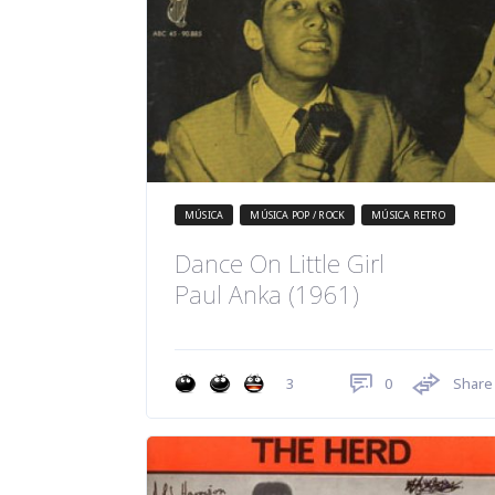
MÚSICA
MÚSICA POP / ROCK
MÚSICA RETRO
Dance On Little Girl
Paul Anka (1961)
0
Share
3