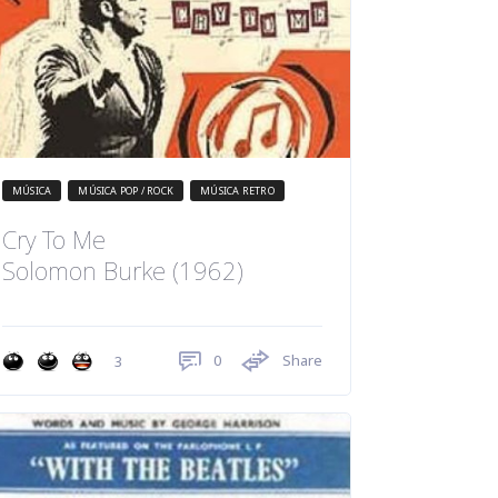
MÚSICA
MÚSICA POP / ROCK
MÚSICA RETRO
Cry To Me
Solomon Burke (1962)
0
Share
3