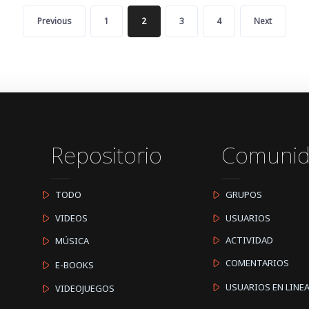
Previous
1
2
3
4
Next
Repositorio
Comuni
TODO
GRUPOS
VIDEOS
USUARIOS
ACTIVIDAD
MÚSICA
COMENTARIOS
E-BOOKS
USUARIOS EN LINE
VIDEOJUEGOS