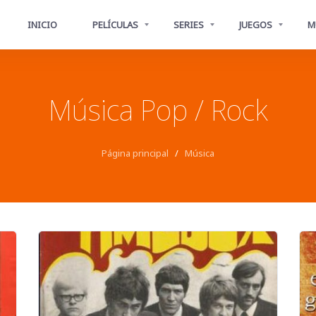
INICIO
PELÍCULAS
SERIES
JUEGOS
M
Música Pop / Rock
Página principal
/
Música