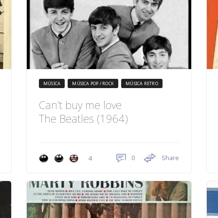
MÚSICA
MÚSICA POP / ROCK
MÚSICA RETRO
Can’t buy me love
The Beatles (1964)
0
Share
4