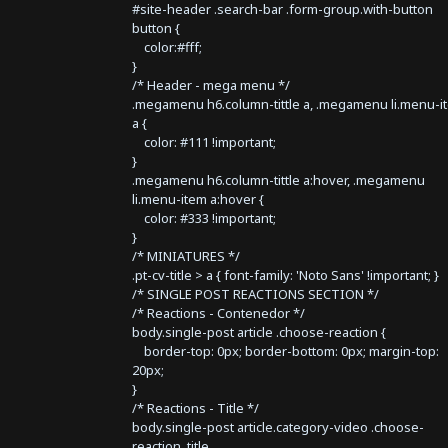
#site-header .search-bar .form-group.with-button
button {
color:#fff;
}
/* Header - mega menu */
.megamenu h6.column-tittle a, .megamenu li.menu-i
a {
color: #111 !important;
}
.megamenu h6.column-tittle a:hover, .megamenu
li.menu-item a:hover {
color: #333 !important;
}
/* MINIATURES */
.pt-cv-title > a { font-family: 'Noto Sans' !important; }
/* SINGLE POST REACTIONS SECTION */
/* Reactions - Contenedor */
body.single-post article .choose-reaction {
border-top: 0px; border-bottom: 0px; margin-top:
20px;
}
/* Reactions - Title */
body.single-post article.category-video .choose-
reaction .title,