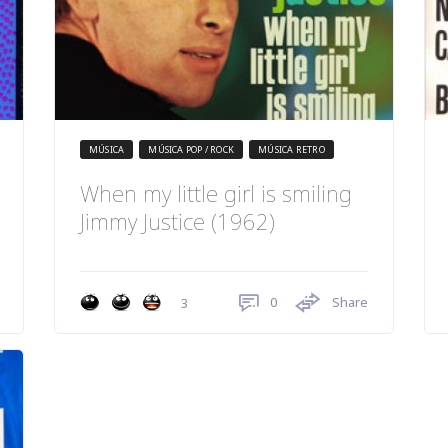
MÚSICA
MÚSICA POP / ROCK
MÚSICA RETRO
When my little girl is smiling
Jimmy Justice (1962)
0
Share
3