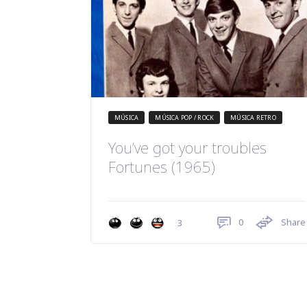
MÚSICA
MÚSICA POP / ROCK
MÚSICA RETRO
You’ve got your troubles
Fortunes (1965)
0
Share
3