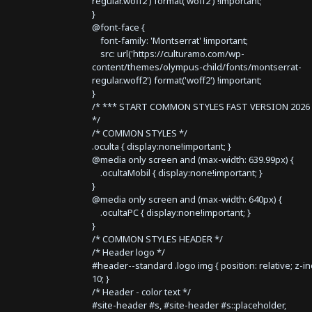
regular.woff2') format('woff2') !important;
}
@font-face {
font-family: 'Montserrat' !important;
src: url('https://culturamo.com/wp-
content/themes/olympus-child/fonts/montserrat-
regular.woff2') format('woff2') !important;
}
/* *** START COMMON STYLES FAST VERSION 2026 
*/
/* COMMON STYLES */
.oculta { display:none!important; }
@media only screen and (max-width: 639.99px) {
.ocultaMobil { display:none!important; }
}
@media only screen and (max-width: 640px) {
.ocultaPC { display:none!important; }
}
/* COMMON STYLES HEADER */
/* Header logo */
#header--standard .logo img { position: relative; z-i
10; }
/* Header - color text */
#site-header #s, #site-header #s::placeholder,