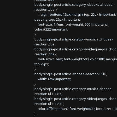
body.single-post article.category-ebooks .choose-
reaction .title {
margin-bottom: 15px; margin-top: 25px !important;
padding-top: 25px !important;
font-size: 1.4em; font-weight: 600 !important;
color:#222 !important;
}
body.single-post article.category-musica .choose-
reaction .title,
body.single-post article.category-videojuegos .choo
reaction .title {
font-size:1.4em; font-weight:500; color:#fff; margin
top:25px;
}
body.single-post article .choose-reaction ul li {
width:32px!important;
}
body.single-post article.category-musica .choose-
reaction ul > li > a,
body.single-post article.category-videojuegos .choo
reaction ul > li > a {
color:#fff!important; font-weight:600; font-size: 1.
}