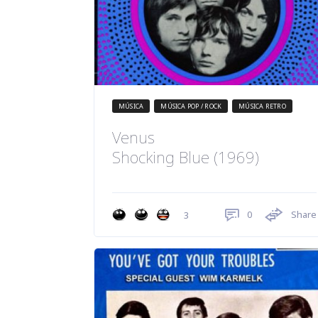
MÚSICA
MÚSICA POP / ROCK
MÚSICA RETRO
Venus
Shocking Blue (1969)
0
Share
3