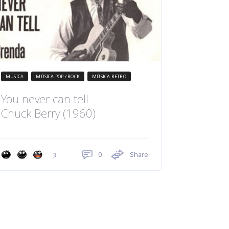
MÚSICA
MÚSICA POP / ROCK
MÚSICA RETRO
You never can tell
Chuck Berry (1960)
0
Share
3