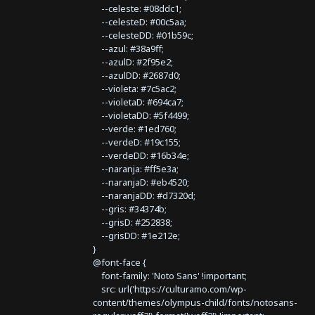
--celeste: #08ddc1;
--celesteD: #00c5aa;
--celesteDD: #01b59c;
--azul: #38a9ff;
--azulD: #2f95e2;
--azulDD: #2687d0;
--violeta: #7c5ac2;
--violetaD: #694ca7;
--violetaDD: #5f4499;
--verde: #1ed760;
--verdeD: #19c155;
--verdeDD: #16b34e;
--naranja: #ff5e3a;
--naranjaD: #eb4520;
--naranjaDD: #d7320d;
--gris: #34374b;
--grisD: #252838;
--grisDD: #1e212e;
}
@font-face {
font-family: 'Noto Sans' !important;
src: url('https://culturamo.com/wp-
content/themes/olympus-child/fonts/notosans-