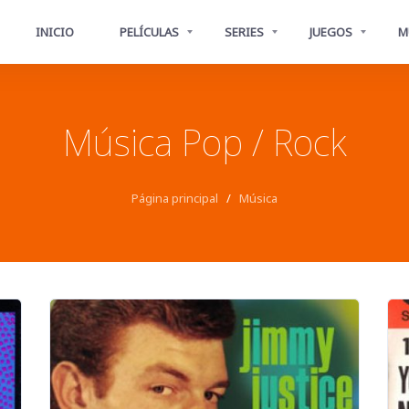
INICIO
PELÍCULAS
SERIES
JUEGOS
M
Música Pop / Rock
Página principal
/
Música