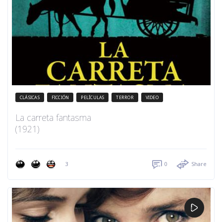
CLÁSICAS
FICCIÓN
PELÍCULAS
TERROR
VIDEO
La carreta fantasma
(1921)
3
0
Share