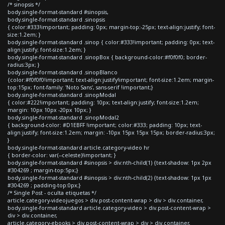
/* sinopsis */
body.single-format-standard #sinopsis,
body.single-format-standard .sinopsis
{ color:#333!important; padding: 0px; margin-top:-25px; text-align:justify; font-
size:1.2em; }
body.single-format-standard .sinop { color:#333!important; padding: 0px; text-
align:justify; font-size:1.2em; }
body.single-format-standard .sinopBox { background-color:#f0f0f0; border-
radius:3px; }
body.single-format-standard .sinopBlanco
{color:#f0f0f0!important; text-align:justify!important; font-size:1.2em; margin-
top:15px; font-family: 'Noto Sans', sans-serif !important;}
body.single-format-standard .sinopModal
{ color:#222!important; padding: 10px; text-align:justify; font-size:1.2em;
margin: 10px 10px -20px 10px; }
body.single-format-standard .sinopModal2
{ background-color: #D1EBFF !important; color:#333; padding: 10px; text-
align:justify; font-size:1.2em; margin: -10px 15px 15px 15px; border-radius:3px;
}
body.single-format-standard article.category-video hr
{ border-color: var(--celeste)!important; }
body.single-format-standard #sinopsis > div:nth-child(1) {text-shadow: 1px 2px
#304269 ; margin-top:5px;}
body.single-format-standard #sinopsis > div:nth-child(2) {text-shadow: 1px 1px
#304269 ; padding-top:0px;}
/* Single Post - oculta etiquetas */
article.category-videojuegos > div.post-content-wrap > div > div.container,
body.single-format-standard article.category-video > div.post-content-wrap >
div > div.container,
article.category-ebooks > div.post-content-wrap > div > div.container,