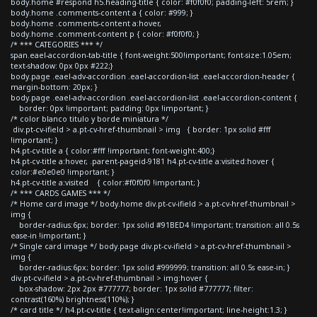
body.home #respond h5.heading-title { color: #f0f0f0; padding-left: 5rem; }
body.home .comments-content a { color: #999; }
body.home .comments-content a:hover,
body.home .comment-content p { color: #f0f0f0; }
/* *** CATEGORIES *** */
span.eael-accordion-tab-title { font-weight:500!important; font-size:1.05em;
text-shadow: 0px 0px #222;}
body.page .eael-adv-accordion .eael-accordion-list .eael-accordion-header {
margin-bottom: 20px; }
body.page .eael-adv-accordion .eael-accordion-list .eael-accordion-content {
border: 0px !important; padding: 0px !important; }
/* color blanco titulo y borde miniatura */
div.pt-cv-ifield > a.pt-cv-href-thumbnail > img { border: 1px solid #fff
!important; }
h4.pt-cv-title a { color:#fff !important; font-weight:400;}
h4.pt-cv-title a:hover, .parent-pageid-9181 h4.pt-cv-title a:visited:hover {
color:#e0e0e0 !important; }
h4.pt-cv-title a:visited { color:#f0f0f0 !important; }
/* *** CARDS GAMES *** */
/* Home card image */ body.home div.pt-cv-ifield > a.pt-cv-href-thumbnail >
img {
border-radius:6px; border: 1px solid #91BED4 !important; transition: all 0.5s
ease-in !important; }
/* Single card image */ body.page div.pt-cv-ifield > a.pt-cv-href-thumbnail >
img {
border-radius:6px; border: 1px solid #999999; transition: all 0.5s ease-in; }
div.pt-cv-ifield > a.pt-cv-href-thumbnail > img:hover {
box-shadow: 2px 2px #777777; border: 1px solid #777777; filter:
contrast(160%) brightness(110%); }
/* card title */ h4.pt-cv-title { text-align:center!important; line-height:1.3; }