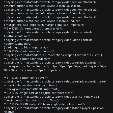
body.single-format-standard article.category-video section:nth-child(2)
div.crum-button a.btn-icon-left i.olympus-icon-Pause-Icon,
body.single-format-standard article.category-video section:nth-child(2)
div.crum-button a.btn-icon-left i.olympus-icon-No-Sound-Icon,
body.single-format-standard article.category-video section:nth-child(2)
div.crum-button a.btn-icon-left i.olympus-icon-Sound-Icon
{ margin-left: -5px !important; margin-right: 5px !important; }
/* 3.0 2025 - Contenedores botones series */
body.single-format-standard article.category-video .video-controls
#buttonsContainer1,
body.single-format-standard article.category-video .video-controls
#buttonsContainer2
{ padding-top: 16px !important; }
/* 3.0 2025 - contadores reacciones */
body.single-format-standard .crum-reaction-ext span { font-size: 1.25em; }
/* 3.1 2025 - contenedor reviews */
body.single-format-standard article.category-video .eael-adv-accordion {
background-color: white; margin: 8px -10px 15px -10px; padding: 0px 10px
10px 10px; border-radius: 0px 0px 6px 6px;
}
/* 3.1 2025 - contenido reviews */
body.single-format-standard article.category-video .eael-adv-accordion .eael-
accordion-list .eael-accordion-content {
background-color: #f0f0f0 !important; }
/* 3.2 2025 - single post video ajuste contenedores */
body.single-format-standard article.category-video .post-content-wrap {
margin-bottom:-6px; margin-top: -50px; }
/* 3.2 2025 - BEGIN Partial CSS from single video player post */
body.single-format-standard article.category-video #video-player { position:
relative; }