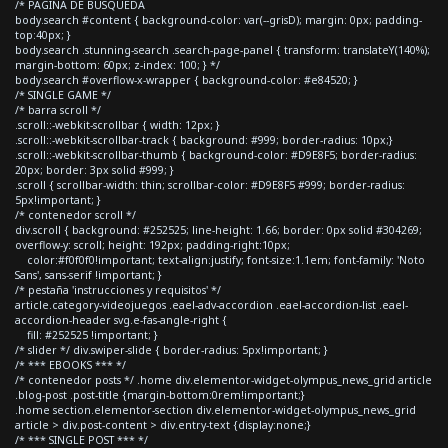
/* PAGINA DE BUSQUEDA
body.search #content { background-color: var(--grisD); margin: 0px; padding-
top:40px; }
body.search .stunning-search .search-page-panel { transform: translateY(140%);
margin-bottom: 60px; z-index: 100; } */
body.search #overflow-x-wrapper { background-color: #e84520; }
/* SINGLE GAME */
/* barra scroll */
.scroll::-webkit-scrollbar { width: 12px; }
.scroll::-webkit-scrollbar-track { background: #999; border-radius: 10px;}
.scroll::-webkit-scrollbar-thumb { background-color: #D9E8F5; border-radius:
20px; border: 3px solid #999; }
.scroll { scrollbar-width: thin; scrollbar-color: #D9E8F5 #999; border-radius:
5px!important; }
/* contenedor scroll */
div.scroll { background: #252525; line-height: 1.66; border: 0px solid #304269;
overflow-y: scroll; height: 192px; padding-right:10px;
color:#f0f0f0!important; text-align:justify; font-size:1.1em; font-family: 'Noto
Sans', sans-serif !important; }
/* pestaña 'instrucciones y requisitos' */
article.category-videojuegos .eael-adv-accordion .eael-accordion-list .eael-
accordion-header svg.e-fas-angle-right {
fill: #252525 !important; }
/* slider */ div.swiper-slide { border-radius: 5px!important; }
/* *** EBOOKS *** */
/* contenedor posts */ .home div.elementor-widget-olympus_news_grid article
.blog-post .post-title {margin-bottom:0rem!important;}
.home section.elementor-section div.elementor-widget-olympus_news_grid
article > div.post-content > div.entry-text {display:none;}
/* *** SINGLE POST *** */