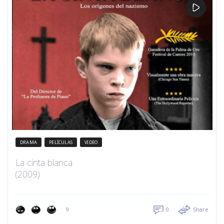
DRAMA
PELÍCULAS
VIDEO
La cinta blanca
(2009)
9
0
Share