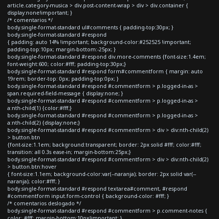
article.category-musica > div.post-content-wrap > div > div.container {
display:none!important; }
/* comentarios */
body.single-format-standard ul#comments { padding-top:30px; }
body.single-format-standard #respond
{ padding: auto 14% !important; background-color:#252525 !important;
padding-top:10px; margin-bottom:-25px; }
body.single-format-standard #respond div.more-comments {font-size:1.4em;
font-weight:600; color:#fff; padding-top:30px;}
body.single-format-standard #respond form#commentform { margin: auto
19rem; border-top: 0px; padding-top:0px; }
body.single-format-standard #respond #commentform > p.logged-in-as >
span.required-field-message { display:none; }
body.single-format-standard #respond #commentform > p.logged-in-as >
a:nth-child(1) {color:#fff;}
body.single-format-standard #respond #commentform > p.logged-in-as >
a:nth-child(2) {display:none;}
body.single-format-standard #respond #commentform > div > div:nth-child(2)
> button.btn
{font-size:1.1em; background:transparent; border: 2px solid #fff; color:#fff;
transition: all 0.3s ease-in; margin-bottom:25px;}
body.single-format-standard #respond #commentform > div > div:nth-child(2)
> button.btn:hover
{ font-size:1.1em; background-color:var(--naranja); border: 2px solid var(--
naranja); color:#fff; }
body.single-format-standard #respond textarea#comment, #respond
#commentform input.form-control { background-color: #fff; }
/* comentarios deslogado */
body.single-format-standard #respond #commentform > p.comment-notes {
color: #fff; margin-bottom:10px!important; }