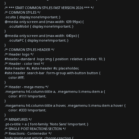
}
/* *** START COMMON STYLES FAST VERSION 2026 *** */
/* COMMON STYLES */
.oculta { display:none!important; }
@media only screen and (max-width: 639.99px) {
.ocultaMobil { display:none!important; }
}
@media only screen and (max-width: 640px) {
.ocultaPC { display:none!important; }
}
/* COMMON STYLES HEADER */
/* Header logo */
#header--standard .logo img { position: relative; z-index: 10; }
/* Header - color text */
#site-header #s, #site-header #s::placeholder,
#site-header .search-bar .form-group.with-button button {
color:#fff;
}
/* Header - mega menu */
.megamenu h6.column-tittle a, .megamenu li.menu-item a {
color: #111 !important;
}
.megamenu h6.column-tittle a:hover, .megamenu li.menu-item a:hover {
color: #333 !important;
}
/* MINIATURES */
.pt-cv-title > a { font-family: 'Noto Sans' !important; }
/* SINGLE POST REACTIONS SECTION */
/* Reactions - Contenedor */
body.single-post article .choose-reaction {