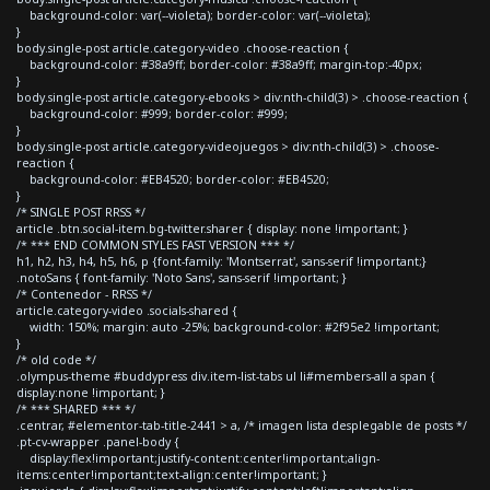
background-color: var(--violeta); border-color: var(--violeta);
}
body.single-post article.category-video .choose-reaction {
background-color: #38a9ff; border-color: #38a9ff; margin-top:-40px;
}
body.single-post article.category-ebooks > div:nth-child(3) > .choose-reaction {
background-color: #999; border-color: #999;
}
body.single-post article.category-videojuegos > div:nth-child(3) > .choose-
reaction {
background-color: #EB4520; border-color: #EB4520;
}
/* SINGLE POST RRSS */
article .btn.social-item.bg-twitter.sharer { display: none !important; }
/* *** END COMMON STYLES FAST VERSION *** */
h1, h2, h3, h4, h5, h6, p {font-family: 'Montserrat', sans-serif !important;}
.notoSans { font-family: 'Noto Sans', sans-serif !important; }
/* Contenedor - RRSS */
article.category-video .socials-shared {
width: 150%; margin: auto -25%; background-color: #2f95e2 !important;
}
/* old code */
.olympus-theme #buddypress div.item-list-tabs ul li#members-all a span {
display:none !important; }
/* *** SHARED *** */
.centrar, #elementor-tab-title-2441 > a, /* imagen lista desplegable de posts */
.pt-cv-wrapper .panel-body {
display:flex!important;justify-content:center!important;align-
items:center!important;text-align:center!important; }