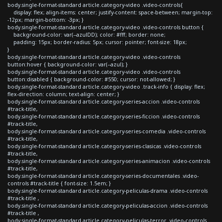
body.single-format-standard article.category-video .video-controls{
display: flex; align-items: center; justify-content: space-between; margin-top:
-12px; margin-bottom: -3px; }
body.single-format-standard article.category-video .video-controls button {
background-color: var(--azulDD); color: #fff; border: none;
padding: 15px; border-radius: 5px; cursor: pointer; font-size: 18px;
}
body.single-format-standard article.category-video .video-controls
button:hover { background-color: var(--azul); }
body.single-format-standard article.category-video .video-controls
button:disabled { background-color: #550; cursor: not-allowed; }
body.single-format-standard article.category-video .track-info { display: flex;
flex-direction: column; text-align: center; }
body.single-format-standard article.category-series-accion .video-controls
#track-title,
body.single-format-standard article.category-series-ficcion .video-controls
#track-title,
body.single-format-standard article.category-series-comedia .video-controls
#track-title,
body.single-format-standard article.category-series-clasicas .video-controls
#track-title,
body.single-format-standard article.category-series-animacion .video-controls
#track-title,
body.single-format-standard article.category-series-documentales .video-
controls #track-title { font-size: 1.5em; }
body.single-format-standard article.category-peliculas-drama .video-controls
#track-title ,
body.single-format-standard article.category-peliculas-accion .video-controls
#track-title ,
body.single-format-standard article.category-peliculas-terror .video-controls