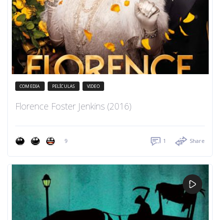
COMEDIA
PELÍCULAS
VIDEO
Florence Foster Jenkins (2016)
9
1
Share