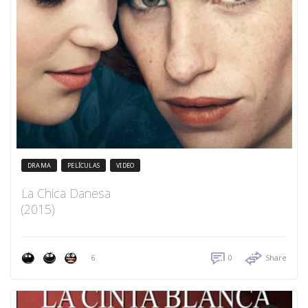
DRAMA
PELÍCULAS
VIDEO
La Chica Danesa
(2015)
6
0
Share