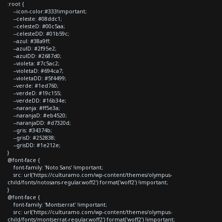
:root {
--icon-color:#333!important;
--celeste: #08ddc1;
--celesteD: #00c5aa;
--celesteDD: #01b59c;
--azul: #38a9ff;
--azulD: #2f95e2;
--azulDD: #2687d0;
--violeta: #7c5ac2;
--violetaD: #694ca7;
--violetaDD: #5f4499;
--verde: #1ed760;
--verdeD: #19c155;
--verdeDD: #16b34e;
--naranja: #ff5e3a;
--naranjaD: #eb4520;
--naranjaDD: #d7320d;
--gris: #34374b;
--grisD: #252838;
--grisDD: #1e212e;
}
@font-face {
font-family: 'Noto Sans' !important;
src: url('https://culturamo.com/wp-content/themes/olympus-
child/fonts/notosans-regular.woff2') format('woff2') !important;
}
@font-face {
font-family: 'Montserrat' !important;
src: url('https://culturamo.com/wp-content/themes/olympus-
child/fonts/montserrat-regular.woff2') format('woff2') !important;