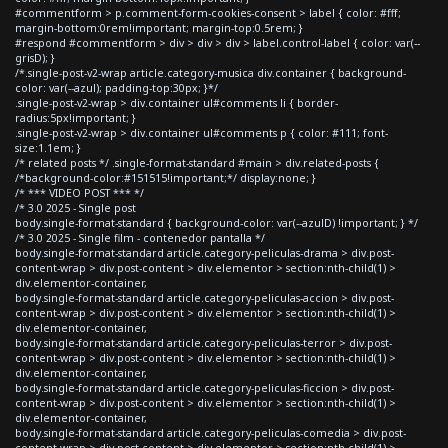
#commentform > p.comment-form-cookies-consent > label { color: #fff;
margin-bottom:0rem!important; margin-top:0.5rem; }
#respond #commentform > div > div > div > label.control-label { color: var(--
grisD); }
/*.single-post-v2-wrap article.category-musica div.container { background-
color: var(--azul); padding-top:30px; }*/
.single-post-v2-wrap > div.container ul#comments li { border-
radius:5px!important; }
.single-post-v2-wrap > div.container ul#comments p { color: #111; font-
size:1.1em; }
/* related posts */ .single-format-standard #main > div.related-posts {
/*background-color:#151515!important;*/ display:none; }
/* *** VIDEO POST *** */
/* 3.0 2025 - Single post
body.single-format-standard { background-color: var(--azulD) !important; } */
/* 3.0 2025 - Single film - contenedor pantalla */
body.single-format-standard article.category-peliculas-drama > div.post-
content-wrap > div.post-content > div.elementor > section:nth-child(1) >
div.elementor-container,
body.single-format-standard article.category-peliculas-accion > div.post-
content-wrap > div.post-content > div.elementor > section:nth-child(1) >
div.elementor-container,
body.single-format-standard article.category-peliculas-terror > div.post-
content-wrap > div.post-content > div.elementor > section:nth-child(1) >
div.elementor-container,
body.single-format-standard article.category-peliculas-ficcion > div.post-
content-wrap > div.post-content > div.elementor > section:nth-child(1) >
div.elementor-container,
body.single-format-standard article.category-peliculas-comedia > div.post-
content-wrap > div.post-content > div.elementor > section:nth-child(1) >