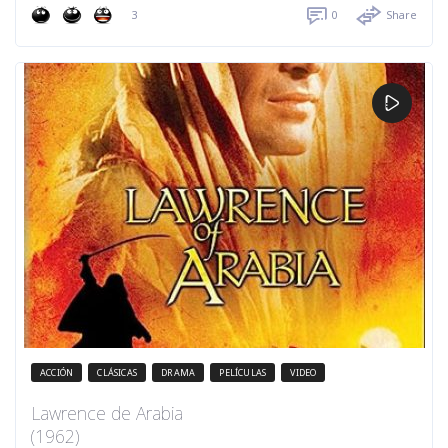
3
0
Share
ACCIÓN
CLÁSICAS
DRAMA
PELÍCULAS
VIDEO
Lawrence de Arabia
(1962)