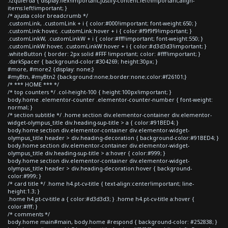
.izquierda { display:flex!important;justify-content:left!important;align-
items:left!important; }
/* ajusta color breadcrumb */
.customLink, .customLink + i { color:#000!important; font-weight:650; }
.customLink:hover, .customLink:hover + i { color:#f9f9f9!important; }
.customLinkW, .customLinkW + i { color:#fff!important; font-weight:550; }
.customLinkW:hover, .customLinkW:hover + i { color:#d3d3d3!important; }
.whiteButton { border: 2px solid #FFF !important; color: #fff!important; }
.darkSpacer { background-color:#304269; height:30px; }
#more, #more2 {display: none;}
#myBtn, #myBtn2 {background:none;border:none;color:#f26101;}
/* *** HOME *** */
/* top counters */ .col-height-100 { height:100px!important; }
body.home .elementor-counter .elementor-counter-number { font-weight:
normal; }
/* section subtitle */ .home section div.elementor-container div.elementor-
widget-olympus_title div.heading-sup-title > a { color:#91BED4; }
body.home section div.elementor-container div.elementor-widget-
olympus_title header > div.heading-decoration { background-color:#91BED4; }
body.home section div.elementor-container div.elementor-widget-
olympus_title div.heading-sup-title > a:hover { color:#999; }
body.home section div.elementor-container div.elementor-widget-
olympus_title header > div.heading-decoration:hover { background-
color:#999; }
/* card title */ .home h4.pt-cv-title { text-align:center!important; line-
height:1.3; }
.home h4.pt-cv-title a { color:#d3d3d3; } .home h4.pt-cv-title a:hover {
color:#fff; }
/* comments */
body.home main#main, body.home #respond { background-color: #252838; }