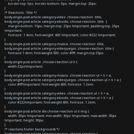
border-top: 0px; border-bottom: 0px; margin-top: 20px;
}
/* Reactions - Title */
body.single-post article.category-video .choose-reaction .title,
body.single-post article.category-ebooks .choose-reaction .title {
margin-bottom: 15px; margin-top: 25px !important; padding-top: 25px
!important;
font-size: 1.4em; font-weight: 600 !important; color:#222 !important;
}
body.single-post article.category-musica .choose-reaction .title,
body.single-post article.category-videojuegos .choose-reaction .title {
font-size:1.4em; font-weight:500; color:#fff; margin-top:25px;
}
body.single-post article .choose-reaction ul li {
width:32px!important;
}
body.single-post article.category-musica .choose-reaction ul > li > a,
body.single-post article.category-videojuegos .choose-reaction ul > li > a {
color:#fff!important; font-weight:600; font-size: 1.2em;
}
body.single-post article.category-video .choose-reaction ul > li > a,
body.single-post article.category-ebooks .choose-reaction ul > li > a {
color:#222!important; font-weight:600; font-size: 1.2em;
}
body.single-post article div.choose-reaction ul li img {
width: 30px !important; min-width: 30px !important; max-width: 30px
!important; height: 30px;
}
/* reactions footer backgrounds */
body.single-post article.category-musica .choose-reaction {