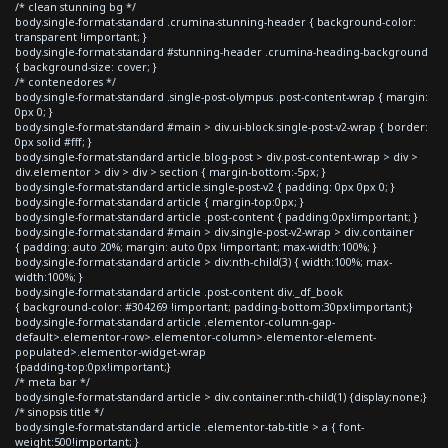
/* clean stunning bg */
body.single-format-standard .crumina-stunning-header { background-color:
transparent !important; }
body.single-format-standard #stunning-header .crumina-heading-background
{ background-size: cover; }
/* contenedores */
body.single-format-standard .single-post-olympus .post-content-wrap { margin:
0px 0; }
body.single-format-standard #main > div.ui-block.single-post-v2-wrap { border:
0px solid #fff; }
body.single-format-standard article.blog-post > div.post-content-wrap > div >
div.elementor > div > div > section { margin-bottom:-5px; }
body.single-format-standard article.single-post-v2 { padding: 0px 0px 0; }
body.single-format-standard article { margin-top:0px; }
body.single-format-standard article .post-content { padding:0px!important; }
body.single-format-standard #main > div.single-post-v2-wrap > div.container
{ padding: auto 20%; margin: auto 0px !important; max-width:100%; }
body.single-format-standard article > div:nth-child(3) { width:100%; max-
width:100%; }
body.single-format-standard article .post-content div._df_book
{ background-color: #304269 !important; padding-bottom:30px!important;}
body.single-format-standard article .elementor-column-gap-
default>.elementor-row>.elementor-column>.elementor-element-
populated>.elementor-widget-wrap
{padding-top:0px!important;}
/* meta bar */
body.single-format-standard article > div.container:nth-child(1) {display:none;}
/* sinopsis title */
body.single-format-standard article .elementor-tab-title > a { font-
weight:500!important; }