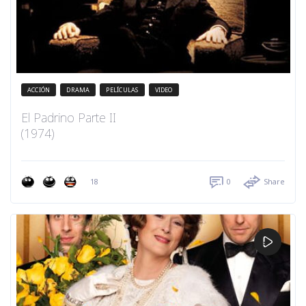
ACCIÓN
DRAMA
PELÍCULAS
VIDEO
El Padrino Parte II
(1974)
18
0
Share