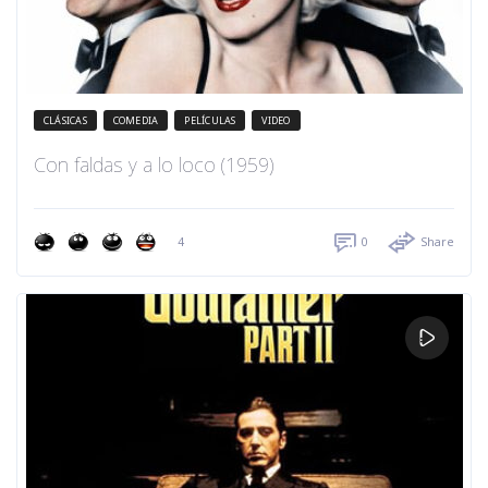
CLÁSICAS
COMEDIA
PELÍCULAS
VIDEO
Con faldas y a lo loco (1959)
4
0
Share