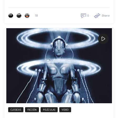
18
0
Share
CLÁSICAS
FICCIÓN
PELÍCULAS
VIDEO