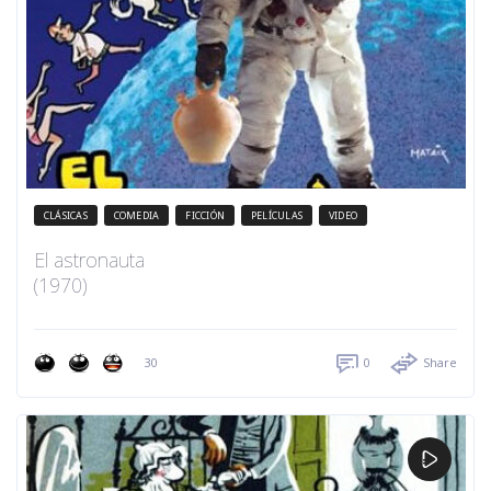
CLÁSICAS
COMEDIA
FICCIÓN
PELÍCULAS
VIDEO
El astronauta
(1970)
30
0
Share