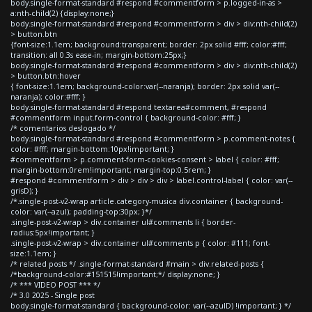
body.single-format-standard #respond #commentform > p.logged-in-as >
a:nth-child(2) {display:none;}
body.single-format-standard #respond #commentform > div > div:nth-child(2)
> button.btn
{font-size:1.1em; background:transparent; border: 2px solid #fff; color:#fff;
transition: all 0.3s ease-in; margin-bottom:25px;}
body.single-format-standard #respond #commentform > div > div:nth-child(2)
> button.btn:hover
{ font-size:1.1em; background-color:var(--naranja); border: 2px solid var(--
naranja); color:#fff; }
body.single-format-standard #respond textarea#comment, #respond
#commentform input.form-control { background-color: #fff; }
/* comentarios deslogado */
body.single-format-standard #respond #commentform > p.comment-notes {
color: #fff; margin-bottom:10px!important; }
#commentform > p.comment-form-cookies-consent > label { color: #fff;
margin-bottom:0rem!important; margin-top:0.5rem; }
#respond #commentform > div > div > div > label.control-label { color: var(--
grisD); }
/*.single-post-v2-wrap article.category-musica div.container { background-
color: var(--azul); padding-top:30px; }*/
.single-post-v2-wrap > div.container ul#comments li { border-
radius:5px!important; }
.single-post-v2-wrap > div.container ul#comments p { color: #111; font-
size:1.1em; }
/* related posts */ .single-format-standard #main > div.related-posts {
/*background-color:#151515!important;*/ display:none; }
/* *** VIDEO POST *** */
/* 3.0 2025 - Single post
body.single-format-standard { background-color: var(--azulD) !important; } */