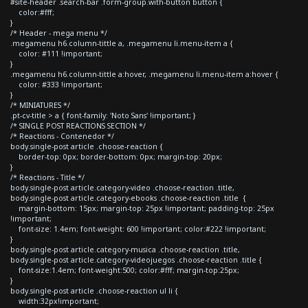
#site-header .search-bar .form-group.with-button button {
color:#fff;
}
/* Header - mega menu */
.megamenu h6.column-tittle a, .megamenu li.menu-item a {
color: #111 !important;
}
.megamenu h6.column-tittle a:hover, .megamenu li.menu-item a:hover {
color: #333 !important;
}
/* MINIATURES */
.pt-cv-title > a { font-family: 'Noto Sans' !important; }
/* SINGLE POST REACTIONS SECTION */
/* Reactions - Contenedor */
body.single-post article .choose-reaction {
border-top: 0px; border-bottom: 0px; margin-top: 20px;
}
/* Reactions - Title */
body.single-post article.category-video .choose-reaction .title,
body.single-post article.category-ebooks .choose-reaction .title {
margin-bottom: 15px; margin-top: 25px !important; padding-top: 25px
!important;
font-size: 1.4em; font-weight: 600 !important; color:#222 !important;
}
body.single-post article.category-musica .choose-reaction .title,
body.single-post article.category-videojuegos .choose-reaction .title {
font-size:1.4em; font-weight:500; color:#fff; margin-top:25px;
}
body.single-post article .choose-reaction ul li {
width:32px!important;