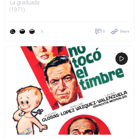
La graduada
(1971)
3
0
Share