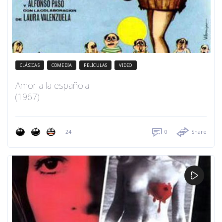
CLÁSICAS
COMEDIA
PELÍCULAS
VIDEO
Amor a la española
(1967)
24
0
Share