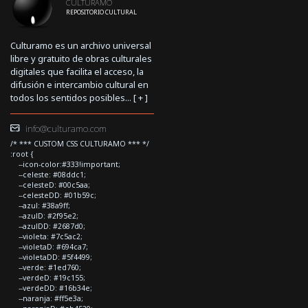
CULTURAMO
REPOSITORIO CULTURAL
Culturamo es un archivo universal
libre y gratuito de obras culturales
digitales que facilita el acceso, la
difusión e intercambio cultural en
todos los sentidos posibles... [
+
]
info@culturamo.com
/* *** CUSTOM CSS CULTURAMO *** */
:root {
--icon-color:#333!important;
--celeste: #08ddc1;
--celesteD: #00c5aa;
--celesteDD: #01b59c;
--azul: #38a9ff;
--azulD: #2f95e2;
--azulDD: #2687d0;
--violeta: #7c5ac2;
--violetaD: #694ca7;
--violetaDD: #5f4499;
--verde: #1ed760;
--verdeD: #19c155;
--verdeDD: #16b34e;
--naranja: #ff5e3a;