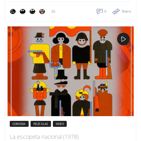
26
0
Share
COMEDIA
PELÍCULAS
VIDEO
La escopeta nacional (1978)