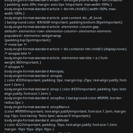
{ padding: auto 20%; margin: auto 0px !important; max-width:100%; }
body.single-format-standard article > div:nth-child(3) { width:100%; max-
width:100%; }
body.single-format-standard article .post-content div._df_book
{ background-color: #304269 !important; padding-bottom:30px!important;}
body.single-format-standard article .elementor-column-gap-
default>.elementor-row>.elementor-column>.elementor-element-
populated>.elementor-widget-wrap
{padding-top:0px!important;}
/* meta bar */
body.single-format-standard article > div.container:nth-child(1) {display:none;}
/* sinopsis title */
body.single-format-standard article .elementor-tab-title > a { font-
weight:500!important; }
/* sinopsis */
body.single-format-standard #sinopsis,
body.single-format-standard .sinopsis
{ color:#333!important; padding: 0px; margin-top:-25px; text-align:justify; font-
size:1.2em; }
body.single-format-standard .sinop { color:#333!important; padding: 0px; text-
align:justify; font-size:1.2em; }
body.single-format-standard .sinopBox { background-color:#f0f0f0; border-
radius:3px; }
body.single-format-standard .sinopBlanco
{color:#f0f0f0!important; text-align:justify!important; font-size:1.2em; margin-
top:15px; font-family: 'Noto Sans', sans-serif !important;}
body.single-format-standard .sinopModal
{ color:#222!important; padding: 10px; text-align:justify; font-size:1.2em;
margin: 10px 10px -20px 10px; }