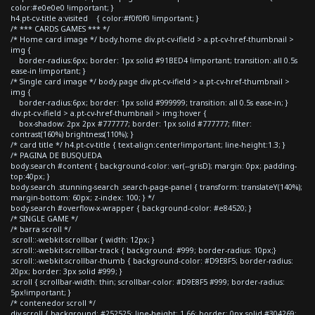
color:#e0e0e0 !important; }
h4.pt-cv-title a:visited { color:#f0f0f0 !important; }
/* *** CARDS GAMES *** */
/* Home card image */ body.home div.pt-cv-ifield > a.pt-cv-href-thumbnail >
img {
border-radius:6px; border: 1px solid #91BED4 !important; transition: all 0.5s
ease-in !important; }
/* Single card image */ body.page div.pt-cv-ifield > a.pt-cv-href-thumbnail >
img {
border-radius:6px; border: 1px solid #999999; transition: all 0.5s ease-in; }
div.pt-cv-ifield > a.pt-cv-href-thumbnail > img:hover {
box-shadow: 2px 2px #777777; border: 1px solid #777777; filter:
contrast(160%) brightness(110%); }
/* card title */ h4.pt-cv-title { text-align:center!important; line-height:1.3; }
/* PAGINA DE BUSQUEDA
body.search #content { background-color: var(--grisD); margin: 0px; padding-
top:40px; }
body.search .stunning-search .search-page-panel { transform: translateY(140%);
margin-bottom: 60px; z-index: 100; } */
body.search #overflow-x-wrapper { background-color: #e84520; }
/* SINGLE GAME */
/* barra scroll */
.scroll::-webkit-scrollbar { width: 12px; }
.scroll::-webkit-scrollbar-track { background: #999; border-radius: 10px;}
.scroll::-webkit-scrollbar-thumb { background-color: #D9E8F5; border-radius:
20px; border: 3px solid #999; }
.scroll { scrollbar-width: thin; scrollbar-color: #D9E8F5 #999; border-radius:
5px!important; }
/* contenedor scroll */
div.scroll { background: #252525; line-height: 1.66; border: 0px solid #304269;