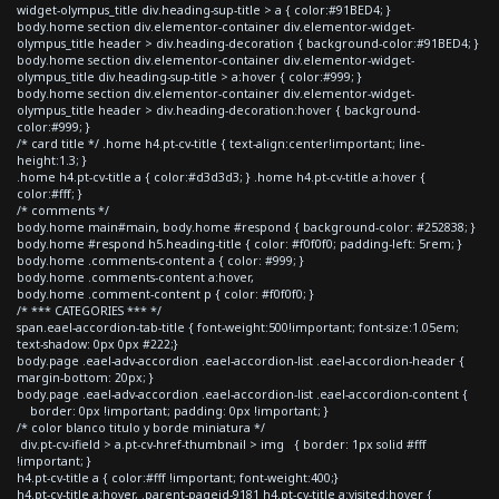
widget-olympus_title div.heading-sup-title > a { color:#91BED4; }
body.home section div.elementor-container div.elementor-widget-
olympus_title header > div.heading-decoration { background-color:#91BED4; }
body.home section div.elementor-container div.elementor-widget-
olympus_title div.heading-sup-title > a:hover { color:#999; }
body.home section div.elementor-container div.elementor-widget-
olympus_title header > div.heading-decoration:hover { background-
color:#999; }
/* card title */ .home h4.pt-cv-title { text-align:center!important; line-
height:1.3; }
.home h4.pt-cv-title a { color:#d3d3d3; } .home h4.pt-cv-title a:hover {
color:#fff; }
/* comments */
body.home main#main, body.home #respond { background-color: #252838; }
body.home #respond h5.heading-title { color: #f0f0f0; padding-left: 5rem; }
body.home .comments-content a { color: #999; }
body.home .comments-content a:hover,
body.home .comment-content p { color: #f0f0f0; }
/* *** CATEGORIES *** */
span.eael-accordion-tab-title { font-weight:500!important; font-size:1.05em;
text-shadow: 0px 0px #222;}
body.page .eael-adv-accordion .eael-accordion-list .eael-accordion-header {
margin-bottom: 20px; }
body.page .eael-adv-accordion .eael-accordion-list .eael-accordion-content {
border: 0px !important; padding: 0px !important; }
/* color blanco titulo y borde miniatura */
div.pt-cv-ifield > a.pt-cv-href-thumbnail > img { border: 1px solid #fff
!important; }
h4.pt-cv-title a { color:#fff !important; font-weight:400;}
h4.pt-cv-title a:hover, .parent-pageid-9181 h4.pt-cv-title a:visited:hover {