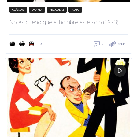
CLÁSICAS
DRAMA
PELÍCULAS
VIDEO
No es bueno que el hombre esté solo (1973)
3
0
Share