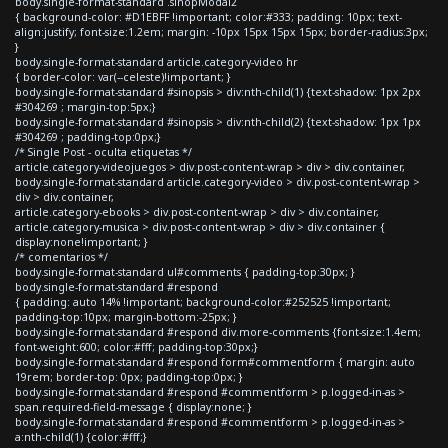
body.single-format-standard .sinopModal2
{ background-color: #D1EBFF !important; color:#333; padding: 10px; text-
align:justify; font-size:1.2em; margin: -10px 15px 15px 15px; border-radius:3px;
}
body.single-format-standard article.category-video hr
{ border-color: var(--celeste)!important; }
body.single-format-standard #sinopsis > div:nth-child(1) {text-shadow: 1px 2px
#304269 ; margin-top:5px;}
body.single-format-standard #sinopsis > div:nth-child(2) {text-shadow: 1px 1px
#304269 ; padding-top:0px;}
/* Single Post - oculta etiquetas */
article.category-videojuegos > div.post-content-wrap > div > div.container,
body.single-format-standard article.category-video > div.post-content-wrap >
div > div.container,
article.category-ebooks > div.post-content-wrap > div > div.container,
article.category-musica > div.post-content-wrap > div > div.container {
display:none!important; }
/* comentarios */
body.single-format-standard ul#comments { padding-top:30px; }
body.single-format-standard #respond
{ padding: auto 14% !important; background-color:#252525 !important;
padding-top:10px; margin-bottom:-25px; }
body.single-format-standard #respond div.more-comments {font-size:1.4em;
font-weight:600; color:#fff; padding-top:30px;}
body.single-format-standard #respond form#commentform { margin: auto
19rem; border-top: 0px; padding-top:0px; }
body.single-format-standard #respond #commentform > p.logged-in-as >
span.required-field-message { display:none; }
body.single-format-standard #respond #commentform > p.logged-in-as >
a:nth-child(1) {color:#fff;}