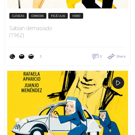
CLÁSICAS
COMEDIA
PELÍCULAS
VIDEO
Sabían demasiado
(1962)
3
0
Share