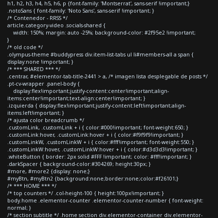
h1, h2, h3, h4, h5, h6, p {font-family: 'Montserrat', sans-serif !important;}
.notoSans { font-family: 'Noto Sans', sans-serif !important; }
/* Contenedor - RRSS */
article.category-video .socials-shared {
width: 150%; margin: auto -25%; background-color: #2f95e2 !important;
}
/* old code */
.olympus-theme #buddypress div.item-list-tabs ul li#members-all a span {
display:none !important; }
/* *** SHARED *** */
.centrar, #elementor-tab-title-2441 > a, /* imagen lista desplegable de posts */
.pt-cv-wrapper .panel-body {
display:flex!important;justify-content:center!important;align-
items:center!important;text-align:center!important; }
.izquierda { display:flex!important;justify-content:left!important;align-
items:left!important; }
/* ajusta color breadcrumb */
.customLink, .customLink + i { color:#000!important; font-weight:650; }
.customLink:hover, .customLink:hover + i { color:#f9f9f9!important; }
.customLinkW, .customLinkW + i { color:#fff!important; font-weight:550; }
.customLinkW:hover, .customLinkW:hover + i { color:#d3d3d3!important; }
.whiteButton { border: 2px solid #FFF !important; color: #fff!important; }
.darkSpacer { background-color:#304269; height:30px; }
#more, #more2 {display: none;}
#myBtn, #myBtn2 {background:none;border:none;color:#f26101;}
/* *** HOME *** */
/* top counters */ .col-height-100 { height:100px!important; }
body.home .elementor-counter .elementor-counter-number { font-weight:
normal; }
/* section subtitle */ .home section div.elementor-container div.elementor-