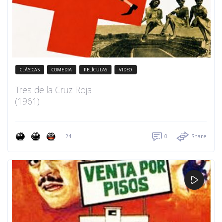
CLÁSICAS
COMEDIA
PELÍCULAS
VIDEO
Tres de la Cruz Roja
(1961)
24
0
Share