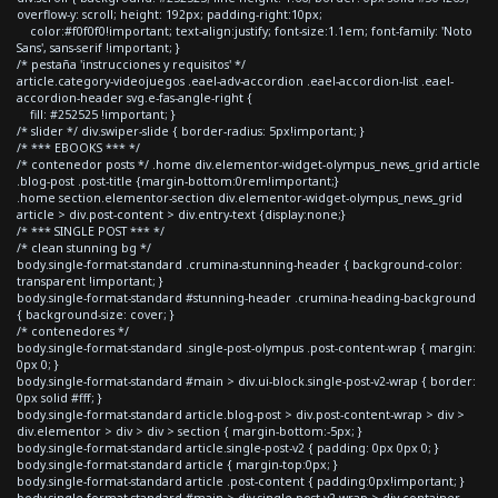
overflow-y: scroll; height: 192px; padding-right:10px;
color:#f0f0f0!important; text-align:justify; font-size:1.1em; font-family: 'Noto
Sans', sans-serif !important; }
/* pestaña 'instrucciones y requisitos' */
article.category-videojuegos .eael-adv-accordion .eael-accordion-list .eael-
accordion-header svg.e-fas-angle-right {
fill: #252525 !important; }
/* slider */ div.swiper-slide { border-radius: 5px!important; }
/* *** EBOOKS *** */
/* contenedor posts */ .home div.elementor-widget-olympus_news_grid article
.blog-post .post-title {margin-bottom:0rem!important;}
.home section.elementor-section div.elementor-widget-olympus_news_grid
article > div.post-content > div.entry-text {display:none;}
/* *** SINGLE POST *** */
/* clean stunning bg */
body.single-format-standard .crumina-stunning-header { background-color:
transparent !important; }
body.single-format-standard #stunning-header .crumina-heading-background
{ background-size: cover; }
/* contenedores */
body.single-format-standard .single-post-olympus .post-content-wrap { margin:
0px 0; }
body.single-format-standard #main > div.ui-block.single-post-v2-wrap { border:
0px solid #fff; }
body.single-format-standard article.blog-post > div.post-content-wrap > div >
div.elementor > div > div > section { margin-bottom:-5px; }
body.single-format-standard article.single-post-v2 { padding: 0px 0px 0; }
body.single-format-standard article { margin-top:0px; }
body.single-format-standard article .post-content { padding:0px!important; }
body.single-format-standard #main > div.single-post-v2-wrap > div.container