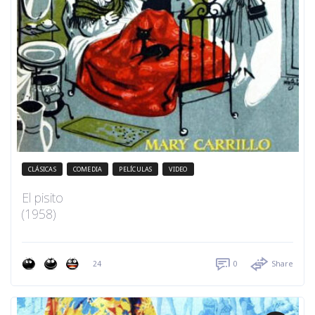
CLÁSICAS
COMEDIA
PELÍCULAS
VIDEO
El pisito
(1958)
24
0
Share