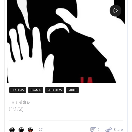
CLÁSICAS
DRAMA
PELÍCULAS
VIDEO
La cabina
(1972)
27
0
Share