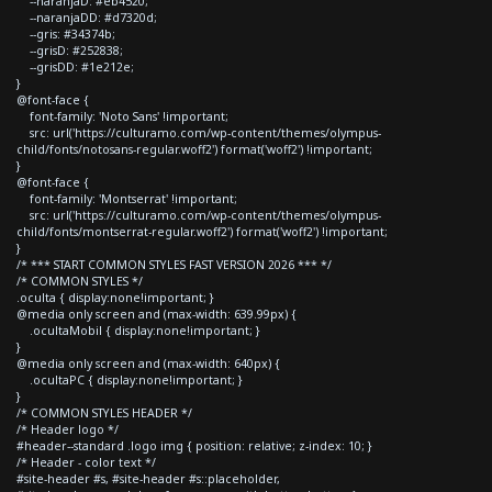
--naranjaD: #eb4520;
--naranjaDD: #d7320d;
--gris: #34374b;
--grisD: #252838;
--grisDD: #1e212e;
}
@font-face {
font-family: 'Noto Sans' !important;
src: url('https://culturamo.com/wp-content/themes/olympus-
child/fonts/notosans-regular.woff2') format('woff2') !important;
}
@font-face {
font-family: 'Montserrat' !important;
src: url('https://culturamo.com/wp-content/themes/olympus-
child/fonts/montserrat-regular.woff2') format('woff2') !important;
}
/* *** START COMMON STYLES FAST VERSION 2026 *** */
/* COMMON STYLES */
.oculta { display:none!important; }
@media only screen and (max-width: 639.99px) {
.ocultaMobil { display:none!important; }
}
@media only screen and (max-width: 640px) {
.ocultaPC { display:none!important; }
}
/* COMMON STYLES HEADER */
/* Header logo */
#header--standard .logo img { position: relative; z-index: 10; }
/* Header - color text */
#site-header #s, #site-header #s::placeholder,