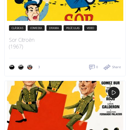
CLÁSICAS
COMEDIA
DRAMA
PELÍCULAS
VIDEO
Sor Citroën
(1967)
3
0
Share