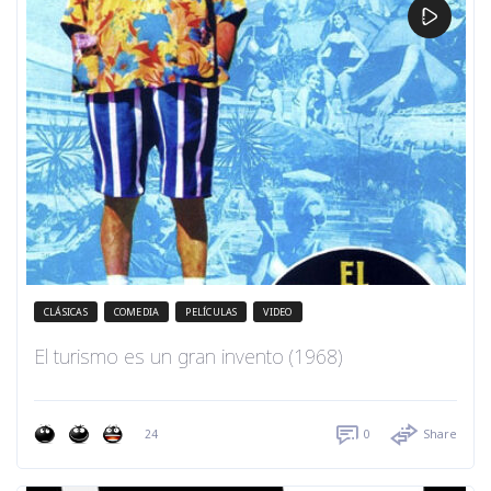
CLÁSICAS
COMEDIA
PELÍCULAS
VIDEO
El turismo es un gran invento (1968)
24
0
Share