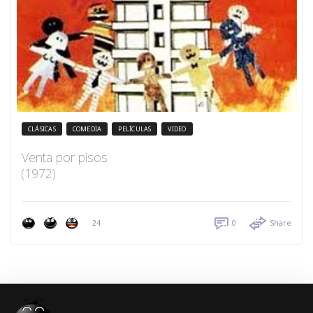
CLÁSICAS
COMEDIA
PELÍCULAS
VIDEO
Venta por pisos
(1972)
24
0
Share