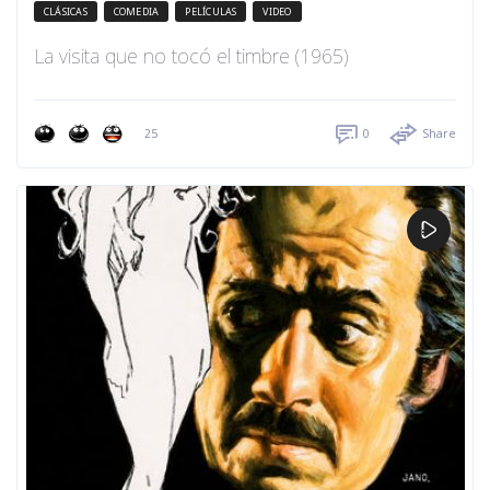
CLÁSICAS
COMEDIA
PELÍCULAS
VIDEO
La visita que no tocó el timbre (1965)
25
0
Share