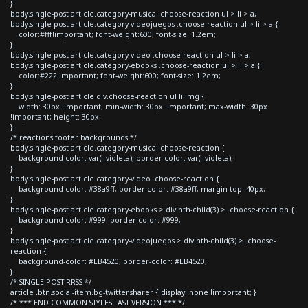
}
body.single-post article.category-musica .choose-reaction ul > li > a,
body.single-post article.category-videojuegos .choose-reaction ul > li > a {
color:#fff!important; font-weight:600; font-size: 1.2em;
}
body.single-post article.category-video .choose-reaction ul > li > a,
body.single-post article.category-ebooks .choose-reaction ul > li > a {
color:#222!important; font-weight:600; font-size: 1.2em;
}
body.single-post article div.choose-reaction ul li img {
width: 30px !important; min-width: 30px !important; max-width: 30px
!important; height: 30px;
}
/* reactions footer backgrounds */
body.single-post article.category-musica .choose-reaction {
background-color: var(--violeta); border-color: var(--violeta);
}
body.single-post article.category-video .choose-reaction {
background-color: #38a9ff; border-color: #38a9ff; margin-top:-40px;
}
body.single-post article.category-ebooks > div:nth-child(3) > .choose-reaction {
background-color: #999; border-color: #999;
}
body.single-post article.category-videojuegos > div:nth-child(3) > .choose-
reaction {
background-color: #EB4520; border-color: #EB4520;
}
/* SINGLE POST RRSS */
article .btn.social-item.bg-twitter.sharer { display: none !important; }
/* *** END COMMON STYLES FAST VERSION *** */