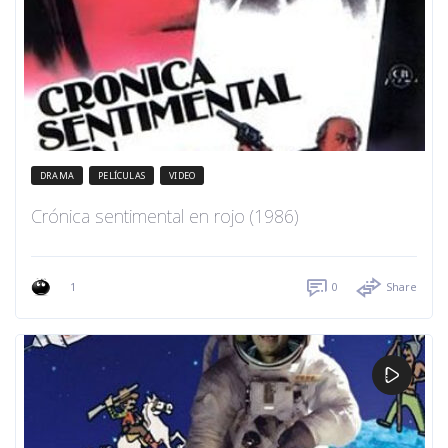
DRAMA
PELÍCULAS
VIDEO
Crónica sentimental en rojo (1986)
1
0
Share