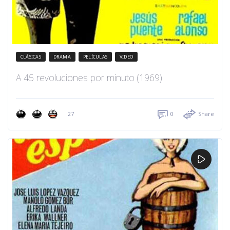
CLÁSICAS
DRAMA
PELÍCULAS
VIDEO
A 45 revoluciones por minuto (1969)
27
0
Share