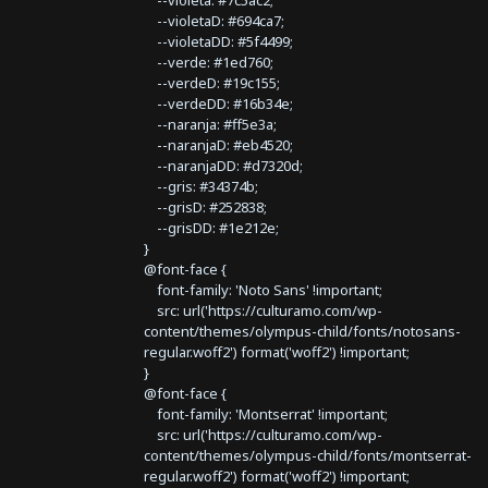
--violeta: #7c5ac2;
--violetaD: #694ca7;
--violetaDD: #5f4499;
--verde: #1ed760;
--verdeD: #19c155;
--verdeDD: #16b34e;
--naranja: #ff5e3a;
--naranjaD: #eb4520;
--naranjaDD: #d7320d;
--gris: #34374b;
--grisD: #252838;
--grisDD: #1e212e;
}
@font-face {
font-family: 'Noto Sans' !important;
src: url('https://culturamo.com/wp-
content/themes/olympus-child/fonts/notosans-
regular.woff2') format('woff2') !important;
}
@font-face {
font-family: 'Montserrat' !important;
src: url('https://culturamo.com/wp-
content/themes/olympus-child/fonts/montserrat-
regular.woff2') format('woff2') !important;