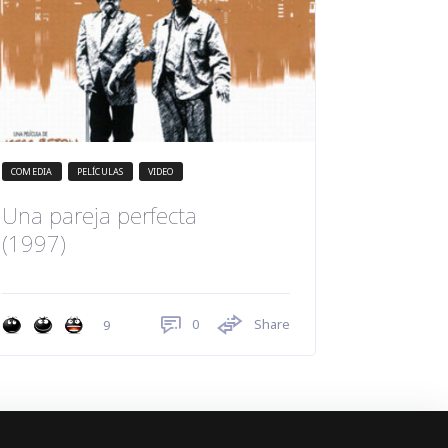
COMEDIA
PELÍCULAS
VIDEO
Una pareja perfecta
(1997)
0
Share
9