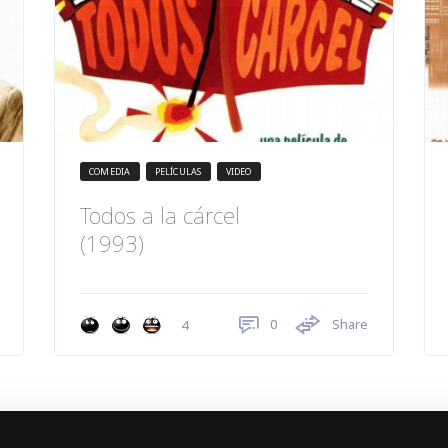
COMEDIA
PELÍCULAS
VIDEO
Todos a la cárcel
(1993)
0
Share
4