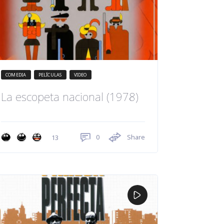
COMEDIA
PELÍCULAS
VIDEO
La escopeta nacional (1978)
0
Share
13