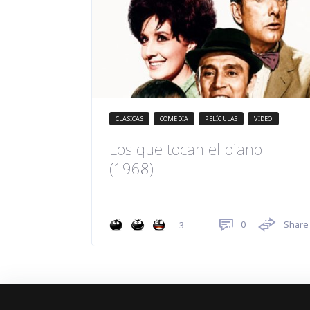
CLÁSICAS
COMEDIA
PELÍCULAS
VIDEO
Los que tocan el piano
(1968)
0
Share
3