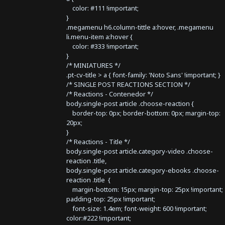
color: #111 !important;
}
.megamenu h6.column-tittle a:hover, .megamenu
li.menu-item a:hover {
color: #333 !important;
}
/* MINIATURES */
.pt-cv-title > a { font-family: 'Noto Sans' !important; }
/* SINGLE POST REACTIONS SECTION */
/* Reactions - Contenedor */
body.single-post article .choose-reaction {
border-top: 0px; border-bottom: 0px; margin-top:
20px;
}
/* Reactions - Title */
body.single-post article.category-video .choose-
reaction .title,
body.single-post article.category-ebooks .choose-
reaction .title {
margin-bottom: 15px; margin-top: 25px !important;
padding-top: 25px !important;
font-size: 1.4em; font-weight: 600 !important;
color:#222 !important;