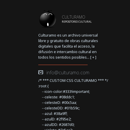
CULTURAMO
REPOSITORIO CULTURAL
Culturamo es un archivo universal
libre y gratuito de obras culturales
digitales que facilita el acceso, la
difusión e intercambio cultural en
todos los sentidos posibles... [
+
]
info@culturamo.com
/* *** CUSTOM CSS CULTURAMO *** */
:root {
--icon-color:#333!important;
--celeste: #08ddc1;
--celesteD: #00c5aa;
--celesteDD: #01b59c;
--azul: #38a9ff;
--azulD: #2f95e2;
--azulDD: #2687d0;