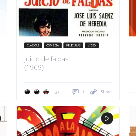
CLÁSICAS
COMEDIA
PELÍCULAS
VIDEO
Juicio de faldas
(1969)
1
Share
27