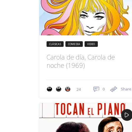
CLÁSICAS
COMEDIA
VIDEO
Carola de día, Carola de
noche (1969)
0
Share
24