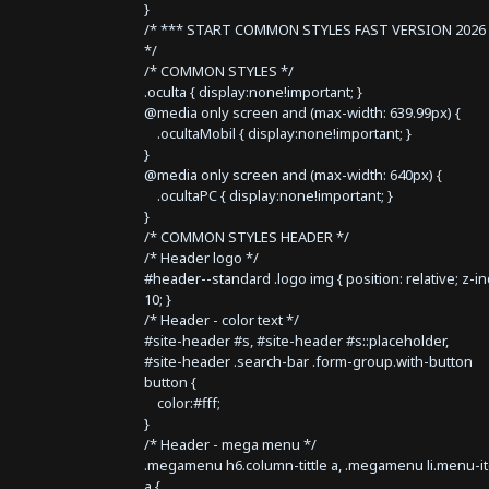
}
/* *** START COMMON STYLES FAST VERSION 2026 
*/
/* COMMON STYLES */
.oculta { display:none!important; }
@media only screen and (max-width: 639.99px) {
.ocultaMobil { display:none!important; }
}
@media only screen and (max-width: 640px) {
.ocultaPC { display:none!important; }
}
/* COMMON STYLES HEADER */
/* Header logo */
#header--standard .logo img { position: relative; z-i
10; }
/* Header - color text */
#site-header #s, #site-header #s::placeholder,
#site-header .search-bar .form-group.with-button
button {
color:#fff;
}
/* Header - mega menu */
.megamenu h6.column-tittle a, .megamenu li.menu-i
a {