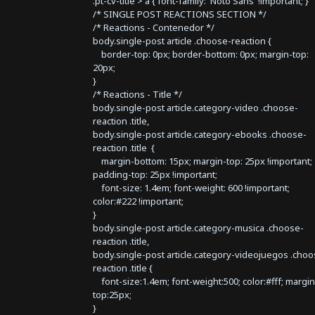
.pt-cv-title > a { font-family: 'Noto Sans' !important; }
/* SINGLE POST REACTIONS SECTION */
/* Reactions - Contenedor */
body.single-post article .choose-reaction {
border-top: 0px; border-bottom: 0px; margin-top:
20px;
}
/* Reactions - Title */
body.single-post article.category-video .choose-
reaction .title,
body.single-post article.category-ebooks .choose-
reaction .title {
margin-bottom: 15px; margin-top: 25px !important;
padding-top: 25px !important;
font-size: 1.4em; font-weight: 600 !important;
color:#222 !important;
}
body.single-post article.category-musica .choose-
reaction .title,
body.single-post article.category-videojuegos .choo
reaction .title {
font-size:1.4em; font-weight:500; color:#fff; margin
top:25px;
}