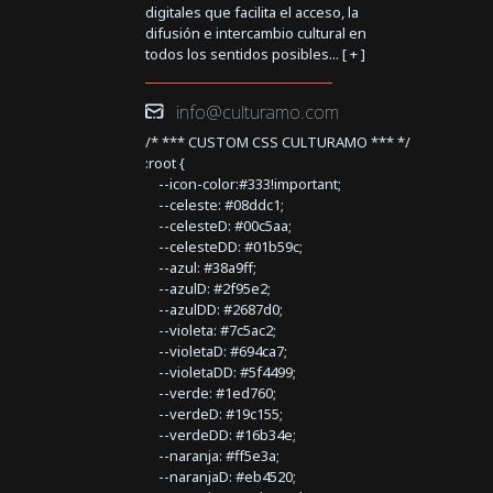
digitales que facilita el acceso, la
difusión e intercambio cultural en
todos los sentidos posibles... [
+
]
info@culturamo.com
/* *** CUSTOM CSS CULTURAMO *** */
:root {
--icon-color:#333!important;
--celeste: #08ddc1;
--celesteD: #00c5aa;
--celesteDD: #01b59c;
--azul: #38a9ff;
--azulD: #2f95e2;
--azulDD: #2687d0;
--violeta: #7c5ac2;
--violetaD: #694ca7;
--violetaDD: #5f4499;
--verde: #1ed760;
--verdeD: #19c155;
--verdeDD: #16b34e;
--naranja: #ff5e3a;
--naranjaD: #eb4520;