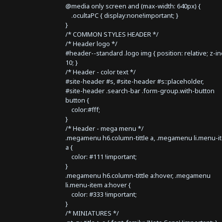
@media only screen and (max-width: 640px) {
.ocultaPC { display:none!important; }
}
/* COMMON STYLES HEADER */
/* Header logo */
#header--standard .logo img { position: relative; z-i
10; }
/* Header - color text */
#site-header #s, #site-header #s::placeholder,
#site-header .search-bar .form-group.with-button
button {
color:#fff;
}
/* Header - mega menu */
.megamenu h6.column-tittle a, .megamenu li.menu-i
a {
color: #111 !important;
}
.megamenu h6.column-tittle a:hover, .megamenu
li.menu-item a:hover {
color: #333 !important;
}
/* MINIATURES */