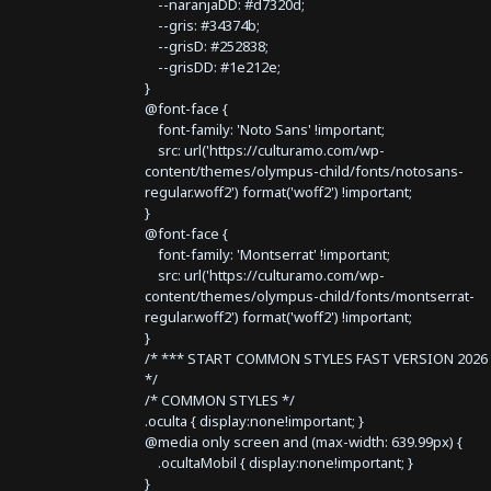
--naranjaDD: #d7320d;
--gris: #34374b;
--grisD: #252838;
--grisDD: #1e212e;
}
@font-face {
font-family: 'Noto Sans' !important;
src: url('https://culturamo.com/wp-
content/themes/olympus-child/fonts/notosans-
regular.woff2') format('woff2') !important;
}
@font-face {
font-family: 'Montserrat' !important;
src: url('https://culturamo.com/wp-
content/themes/olympus-child/fonts/montserrat-
regular.woff2') format('woff2') !important;
}
/* *** START COMMON STYLES FAST VERSION 2026 
*/
/* COMMON STYLES */
.oculta { display:none!important; }
@media only screen and (max-width: 639.99px) {
.ocultaMobil { display:none!important; }
}