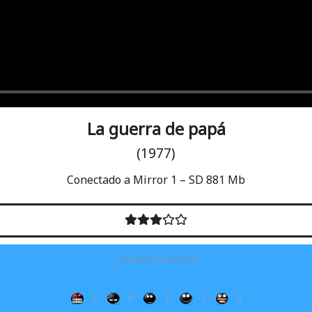
La guerra de papá
(1977)
Conectado a Mirror 1 – SD 881 Mb
¿Te gustó la película?
0
0
3
3
3