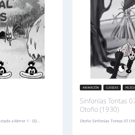
ANIMACIÓN
CLÁSICAS
PELÍCU
Sinfonías Tontas 0
Otoño (1930)
ctado a Mirror 1 - SD…
Otoño Sinfonías Tontas 07 (19