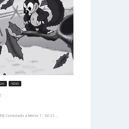
LAS
VIDEO
7
30) Conectado a Mirror 1 - SD 51…