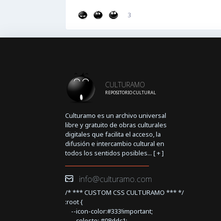
3
CULTURAMO
REPOSITORIO CULTURAL
Culturamo es un archivo universal
libre y gratuito de obras culturales
digitales que facilita el acceso, la
difusión e intercambio cultural en
todos los sentidos posibles... [
+
]
info@culturamo.com
/* *** CUSTOM CSS CULTURAMO *** */
:root {
--icon-color:#333!important;
--celeste: #08ddc1;