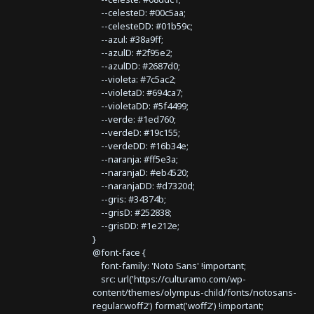
--celesteD: #00c5aa;
--celesteDD: #01b59c;
--azul: #38a9ff;
--azulD: #2f95e2;
--azulDD: #2687d0;
--violeta: #7c5ac2;
--violetaD: #694ca7;
--violetaDD: #5f4499;
--verde: #1ed760;
--verdeD: #19c155;
--verdeDD: #16b34e;
--naranja: #ff5e3a;
--naranjaD: #eb4520;
--naranjaDD: #d7320d;
--gris: #34374b;
--grisD: #252838;
--grisDD: #1e212e;
}
@font-face {
font-family: 'Noto Sans' !important;
src: url('https://culturamo.com/wp-
content/themes/olympus-child/fonts/notosans-
regular.woff2') format('woff2') !important;