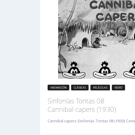
ANIMACIÓN
CLÁSICAS
PELÍCULAS
VIDEO
Sinfonías Tontas 08
Cannibal capers (1930)
Cannibal capers Sinfonías Tontas 08 (1930) Cone