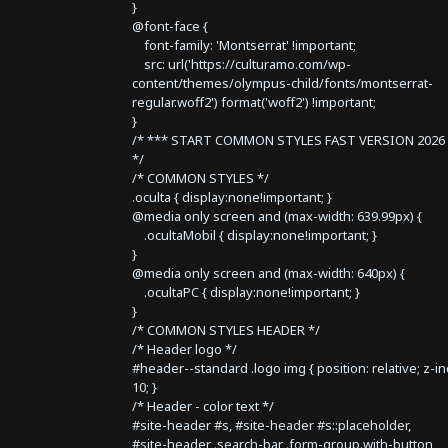
}
@font-face {
font-family: 'Montserrat' !important;
src: url('https://culturamo.com/wp-
content/themes/olympus-child/fonts/montserrat-
regular.woff2') format('woff2') !important;
}
/* *** START COMMON STYLES FAST VERSION 2026 
*/
/* COMMON STYLES */
.oculta { display:none!important; }
@media only screen and (max-width: 639.99px) {
.ocultaMobil { display:none!important; }
}
@media only screen and (max-width: 640px) {
.ocultaPC { display:none!important; }
}
/* COMMON STYLES HEADER */
/* Header logo */
#header--standard .logo img { position: relative; z-i
10; }
/* Header - color text */
#site-header #s, #site-header #s::placeholder,
#site-header .search-bar .form-group.with-button