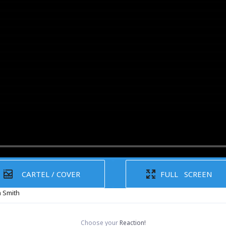
CARTEL / COVER
FULL SCREEN
m Smith
Choose your
Reaction!