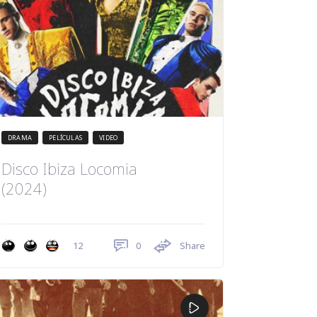
DRAMA
PELÍCULAS
VIDEO
Disco Ibiza Locomia
(2024)
0
Share
12