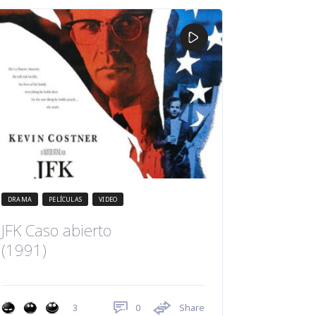
DRAMA
PELÍCULAS
VIDEO
JFK Caso abierto
(1991)
0
Share
3