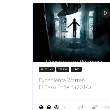
PELÍCULAS
TERROR
VIDEO
Expediente Warren
El Caso Enfield (2016)
0
Share
9