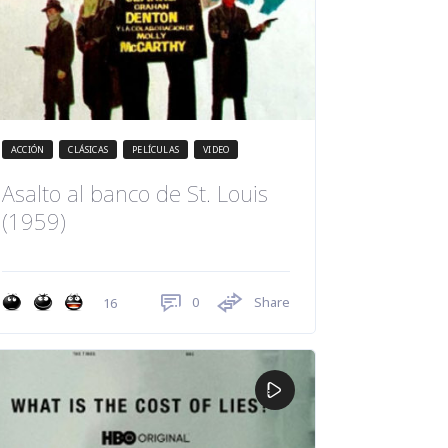
ACCIÓN
CLÁSICAS
PELÍCULAS
VIDEO
Asalto al banco de St. Louis
(1959)
0
Share
16