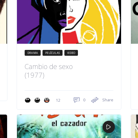
DRAMA
PELÍCULAS
VIDEO
Cambio de sexo
(1977)
0
Share
12