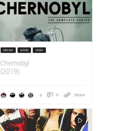
DRAMA
SERIES
VIDEO
Chernobyl
(2019)
0
Share
4