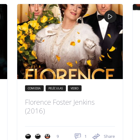
COMEDIA
PELÍCULAS
VIDEO
Florence Foster Jenkins
(2016)
1
Share
9