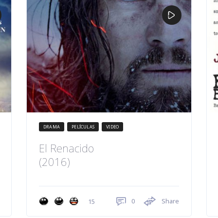
DRAMA
PELÍCULAS
VIDEO
El Renacido
(2016)
0
Share
15