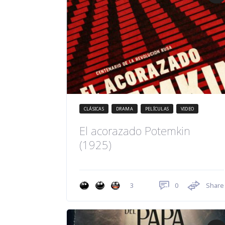
CLÁSICAS
DRAMA
PELÍCULAS
VIDEO
El acorazado Potemkin
(1925)
0
Share
3