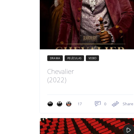
DRAMA
PELÍCULAS
VIDEO
Chevalier
(2022)
0
Share
17