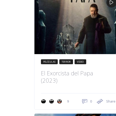
PELÍCULAS
TERROR
VIDEO
El Exorcista del Papa
(2023)
0
Share
9