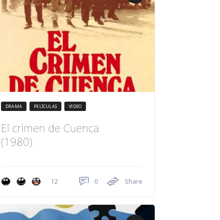
DRAMA
PELÍCULAS
VIDEO
El crimen de Cuenca
(1980)
0
Share
12