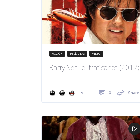
ACCIÓN
PELÍCULAS
VIDEO
Barry Seal el traficante (2017)
0
Share
9