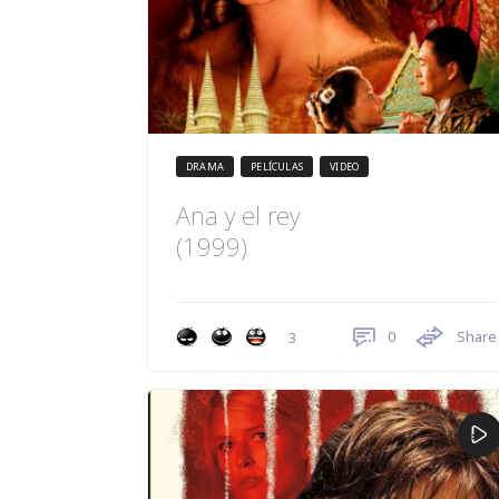
DRAMA
PELÍCULAS
VIDEO
Ana y el rey
(1999)
0
Share
3