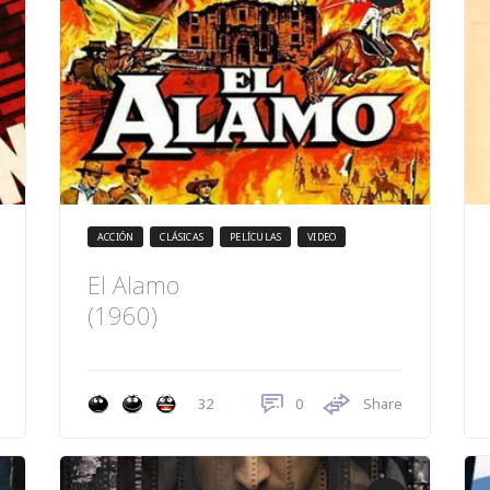
ACCIÓN
CLÁSICAS
PELÍCULAS
VIDEO
El Alamo
(1960)
0
Share
32