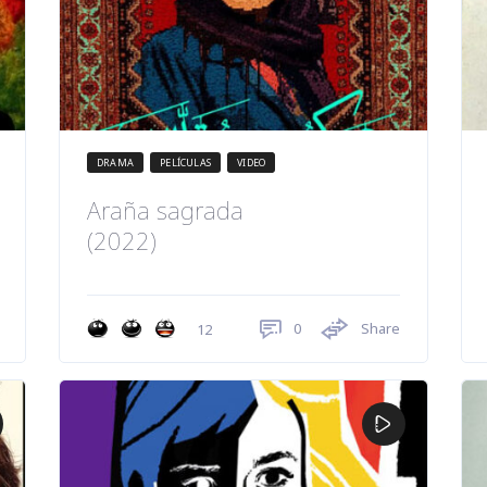
DRAMA
PELÍCULAS
VIDEO
Araña sagrada
(2022)
0
Share
12