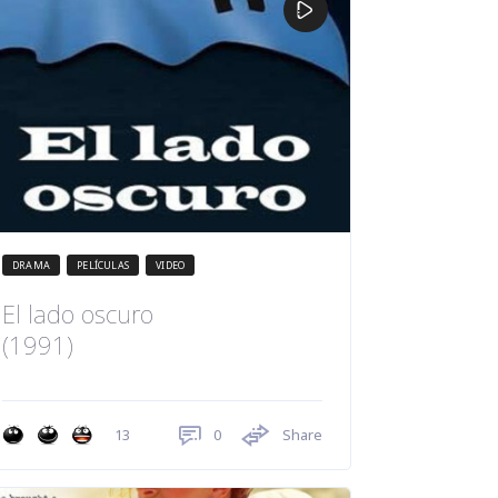
DRAMA
PELÍCULAS
VIDEO
El lado oscuro
(1991)
0
Share
13