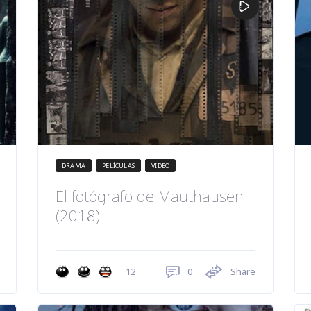
DRAMA
PELÍCULAS
VIDEO
El fotógrafo de Mauthausen
(2018)
0
Share
12