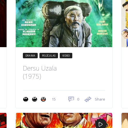
DRAMA
PELÍCULAS
VIDEO
Dersu Uzala
(1975)
0
Share
15