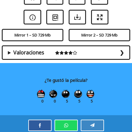
Mirror 1 – SD 729 Mb
Mirror 2 – SD 729 Mb
Valoraciones
¿Te gustó la película?
0
0
5
5
5