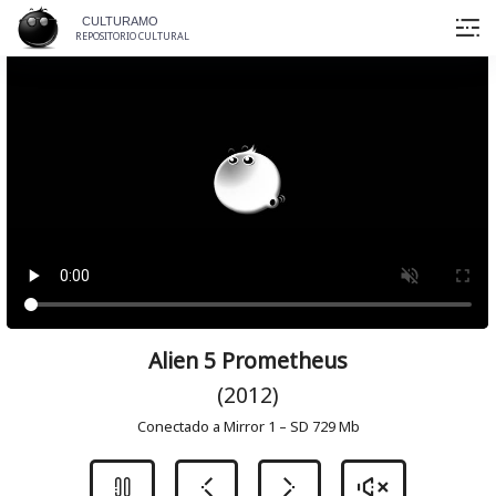
Skip
CULTURAMO
to
REPOSITORIO CULTURAL
content
Alien 5 Prometheus
(2012)
Conectado a Mirror 1 – SD 729 Mb