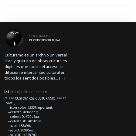
CULTURAMO
REPOSITORIO CULTURAL
Culturamo es un archivo universal
libre y gratuito de obras culturales
digitales que facilita el acceso, la
difusión e intercambio cultural en
todos los sentidos posibles... [
+
]
info@culturamo.com
/* *** CUSTOM CSS CULTURAMO *** */
:root {
--icon-color:#333!important;
--celeste: #08ddc1;
--celesteD: #00c5aa;
--celesteDD: #01b59c;
--azul: #38a9ff;
--azulD: #2f95e2;
--azulDD: #2687d0;