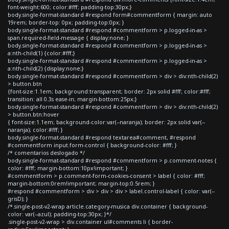
font-weight:600; color:#fff; padding-top:30px;}
body.single-format-standard #respond form#commentform { margin: auto
19rem; border-top: 0px; padding-top:0px; }
body.single-format-standard #respond #commentform > p.logged-in-as >
span.required-field-message { display:none; }
body.single-format-standard #respond #commentform > p.logged-in-as >
a:nth-child(1) {color:#fff;}
body.single-format-standard #respond #commentform > p.logged-in-as >
a:nth-child(2) {display:none;}
body.single-format-standard #respond #commentform > div > div:nth-child(2)
> button.btn
{font-size:1.1em; background:transparent; border: 2px solid #fff; color:#fff;
transition: all 0.3s ease-in; margin-bottom:25px;}
body.single-format-standard #respond #commentform > div > div:nth-child(2)
> button.btn:hover
{ font-size:1.1em; background-color:var(--naranja); border: 2px solid var(--
naranja); color:#fff; }
body.single-format-standard #respond textarea#comment, #respond
#commentform input.form-control { background-color: #fff; }
/* comentarios deslogado */
body.single-format-standard #respond #commentform > p.comment-notes {
color: #fff; margin-bottom:10px!important; }
#commentform > p.comment-form-cookies-consent > label { color: #fff;
margin-bottom:0rem!important; margin-top:0.5rem; }
#respond #commentform > div > div > div > label.control-label { color: var(--
grisD); }
/*.single-post-v2-wrap article.category-musica div.container { background-
color: var(--azul); padding-top:30px; }*/
.single-post-v2-wrap > div.container ul#comments li { border-