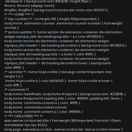
.darkSpacer { background-color:#304269; height:30px; }
#more, #more2 {display: none;}
#myBtn, #myBtn2 {background:none;border:none;color:#f26101;}
/* *** HOME *** */
/* top counters */ .col-height-100 { height:100px!important; }
body.home .elementor-counter .elementor-counter-number { font-weight:
normal; }
/* section subtitle */ .home section div.elementor-container div.elementor-
widget-olympus_title div.heading-sup-title > a { color:#91BED4; }
body.home section div.elementor-container div.elementor-widget-
olympus_title header > div.heading-decoration { background-color:#91BED4; }
body.home section div.elementor-container div.elementor-widget-
olympus_title div.heading-sup-title > a:hover { color:#999; }
body.home section div.elementor-container div.elementor-widget-
olympus_title header > div.heading-decoration:hover { background-
color:#999; }
/* card title */ .home h4.pt-cv-title { text-align:center!important; line-
height:1.3; }
.home h4.pt-cv-title a { color:#d3d3d3; } .home h4.pt-cv-title a:hover {
color:#fff; }
/* comments */
body.home main#main, body.home #respond { background-color: #252838; }
body.home #respond h5.heading-title { color: #f0f0f0; padding-left: 5rem; }
body.home .comments-content a { color: #999; }
body.home .comments-content a:hover,
body.home .comment-content p { color: #f0f0f0; }
/* *** CATEGORIES *** */
span.eael-accordion-tab-title { font-weight:500!important; font-size:1.05em;
text-shadow: 0px 0px #222;}
body.page .eael-adv-accordion .eael-accordion-list .eael-accordion-header {