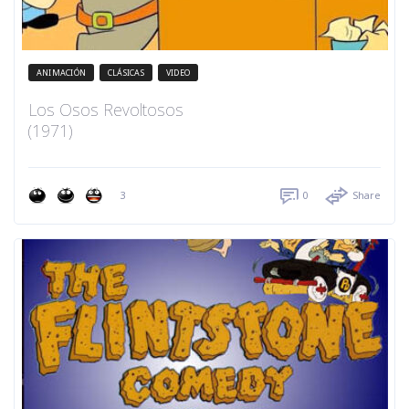
ANIMACIÓN
CLÁSICAS
VIDEO
Los Osos Revoltosos
(1971)
3
0
Share