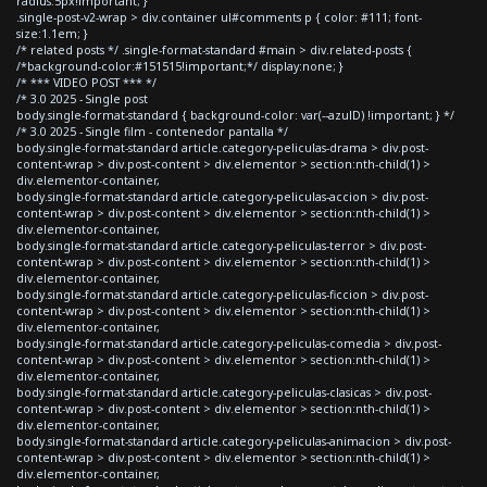
radius:5px!important; }
.single-post-v2-wrap > div.container ul#comments p { color: #111; font-
size:1.1em; }
/* related posts */ .single-format-standard #main > div.related-posts {
/*background-color:#151515!important;*/ display:none; }
/* *** VIDEO POST *** */
/* 3.0 2025 - Single post
body.single-format-standard { background-color: var(--azulD) !important; } */
/* 3.0 2025 - Single film - contenedor pantalla */
body.single-format-standard article.category-peliculas-drama > div.post-
content-wrap > div.post-content > div.elementor > section:nth-child(1) >
div.elementor-container,
body.single-format-standard article.category-peliculas-accion > div.post-
content-wrap > div.post-content > div.elementor > section:nth-child(1) >
div.elementor-container,
body.single-format-standard article.category-peliculas-terror > div.post-
content-wrap > div.post-content > div.elementor > section:nth-child(1) >
div.elementor-container,
body.single-format-standard article.category-peliculas-ficcion > div.post-
content-wrap > div.post-content > div.elementor > section:nth-child(1) >
div.elementor-container,
body.single-format-standard article.category-peliculas-comedia > div.post-
content-wrap > div.post-content > div.elementor > section:nth-child(1) >
div.elementor-container,
body.single-format-standard article.category-peliculas-clasicas > div.post-
content-wrap > div.post-content > div.elementor > section:nth-child(1) >
div.elementor-container,
body.single-format-standard article.category-peliculas-animacion > div.post-
content-wrap > div.post-content > div.elementor > section:nth-child(1) >
div.elementor-container,