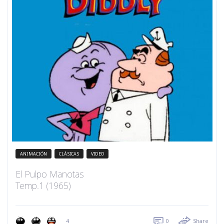
ANIMACIÓN
CLÁSICAS
VIDEO
El Pulpo Manotas
Temp.1 (1965)
4
0
Share