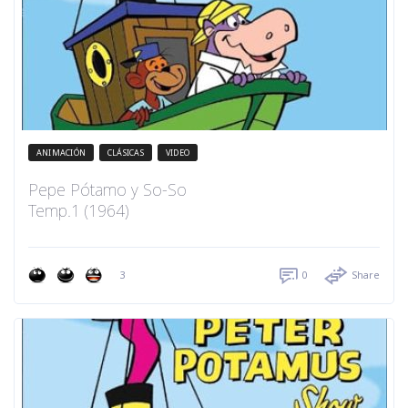
ANIMACIÓN
CLÁSICAS
VIDEO
Pepe Pótamo y So-So
Temp.1 (1964)
3
0
Share