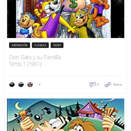
ANIMACIÓN
CLÁSICAS
VIDEO
Don Gato y su Pandilla
Temp.1 (1961)
4
0
Share