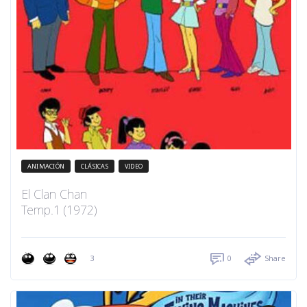
ANIMACIÓN
CLÁSICAS
VIDEO
El Clan Chan
Temp.1 (1972)
3
0
Share