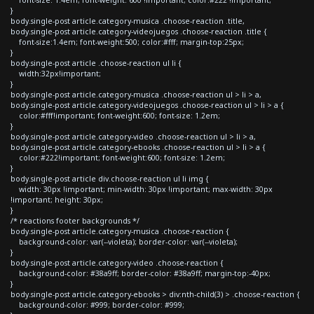
}
body.single-post article.category-musica .choose-reaction .title,
body.single-post article.category-videojuegos .choose-reaction .title {
font-size:1.4em; font-weight:500; color:#fff; margin-top:25px;
}
body.single-post article .choose-reaction ul li {
width:32px!important;
}
body.single-post article.category-musica .choose-reaction ul > li > a,
body.single-post article.category-videojuegos .choose-reaction ul > li > a {
color:#fff!important; font-weight:600; font-size: 1.2em;
}
body.single-post article.category-video .choose-reaction ul > li > a,
body.single-post article.category-ebooks .choose-reaction ul > li > a {
color:#222!important; font-weight:600; font-size: 1.2em;
}
body.single-post article div.choose-reaction ul li img {
width: 30px !important; min-width: 30px !important; max-width: 30px
!important; height: 30px;
}
/* reactions footer backgrounds */
body.single-post article.category-musica .choose-reaction {
background-color: var(--violeta); border-color: var(--violeta);
}
body.single-post article.category-video .choose-reaction {
background-color: #38a9ff; border-color: #38a9ff; margin-top:-40px;
}
body.single-post article.category-ebooks > div:nth-child(3) > .choose-reaction {
background-color: #999; border-color: #999;