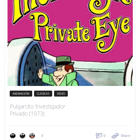
ANIMACIÓN
CLÁSICAS
VIDEO
Pulgarcito Investigador
Privado (1973)
3
0
Share