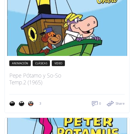
ANIMACIÓN
CLÁSICAS
VIDEO
Pepe Pótamo y So-So
Temp.2 (1965)
3
0
Share