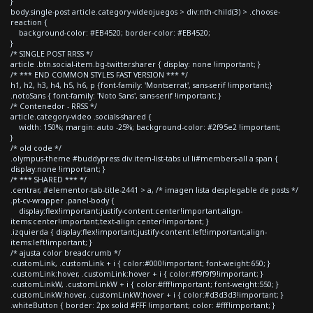
}
body.single-post article.category-videojuegos > div:nth-child(3) > .choose-
reaction {
background-color: #EB4520; border-color: #EB4520;
}
/* SINGLE POST RRSS */
article .btn.social-item.bg-twitter.sharer { display: none !important; }
/* *** END COMMON STYLES FAST VERSION *** */
h1, h2, h3, h4, h5, h6, p {font-family: 'Montserrat', sans-serif !important;}
.notoSans { font-family: 'Noto Sans', sans-serif !important; }
/* Contenedor - RRSS */
article.category-video .socials-shared {
width: 150%; margin: auto -25%; background-color: #2f95e2 !important;
}
/* old code */
.olympus-theme #buddypress div.item-list-tabs ul li#members-all a span {
display:none !important; }
/* *** SHARED *** */
.centrar, #elementor-tab-title-2441 > a, /* imagen lista desplegable de posts */
.pt-cv-wrapper .panel-body {
display:flex!important;justify-content:center!important;align-
items:center!important;text-align:center!important; }
.izquierda { display:flex!important;justify-content:left!important;align-
items:left!important; }
/* ajusta color breadcrumb */
.customLink, .customLink + i { color:#000!important; font-weight:650; }
.customLink:hover, .customLink:hover + i { color:#f9f9f9!important; }
.customLinkW, .customLinkW + i { color:#fff!important; font-weight:550; }
.customLinkW:hover, .customLinkW:hover + i { color:#d3d3d3!important; }
.whiteButton { border: 2px solid #FFF !important; color: #fff!important; }