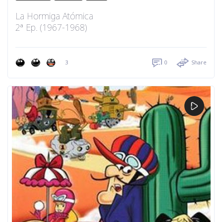
La Hormiga Atómica
2ª Ep. (1967-1968)
3
0
Share