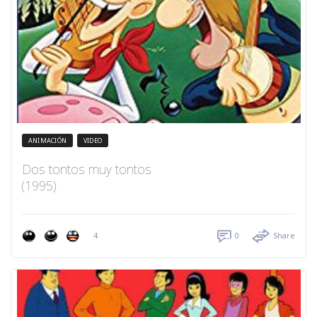
ANIMACIÓN
VIDEO
Dos tontos muy tontos
(1995)
4
0
Share