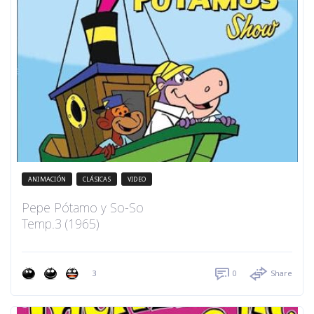
ANIMACIÓN
CLÁSICAS
VIDEO
Pepe Pótamo y So-So
Temp.3 (1965)
3
0
Share