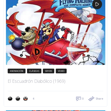
ANIMACIÓN
CLÁSICAS
SERIES
VIDEO
El Escuadrón Diabólico (1969)
4
0
Share