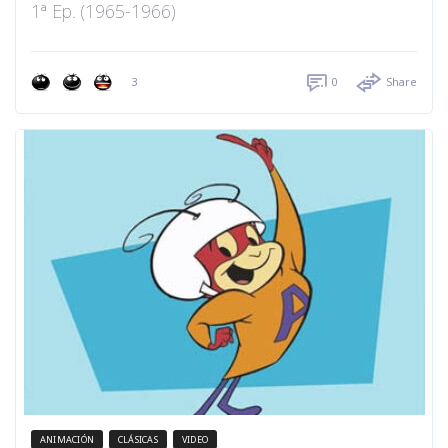
1ª Ep. (1965-1966)
3
0
Share
ANIMACIÓN
CLÁSICAS
VIDEO