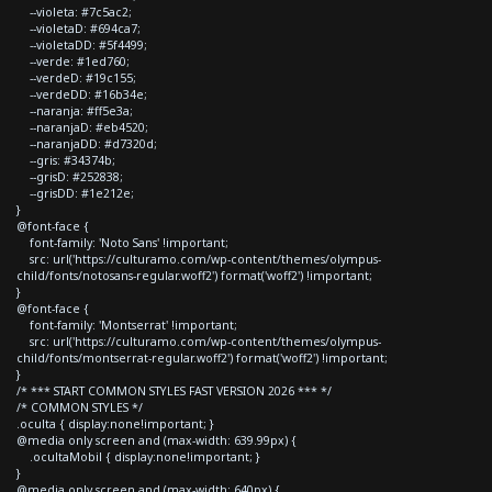
--violeta: #7c5ac2;
--violetaD: #694ca7;
--violetaDD: #5f4499;
--verde: #1ed760;
--verdeD: #19c155;
--verdeDD: #16b34e;
--naranja: #ff5e3a;
--naranjaD: #eb4520;
--naranjaDD: #d7320d;
--gris: #34374b;
--grisD: #252838;
--grisDD: #1e212e;
}
@font-face {
font-family: 'Noto Sans' !important;
src: url('https://culturamo.com/wp-content/themes/olympus-
child/fonts/notosans-regular.woff2') format('woff2') !important;
}
@font-face {
font-family: 'Montserrat' !important;
src: url('https://culturamo.com/wp-content/themes/olympus-
child/fonts/montserrat-regular.woff2') format('woff2') !important;
}
/* *** START COMMON STYLES FAST VERSION 2026 *** */
/* COMMON STYLES */
.oculta { display:none!important; }
@media only screen and (max-width: 639.99px) {
.ocultaMobil { display:none!important; }
}
@media only screen and (max-width: 640px) {