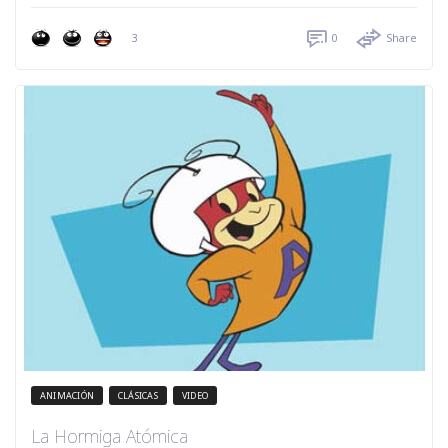
3
0
Share
ANIMACIÓN
CLÁSICAS
VIDEO
La Hormiga Atómica