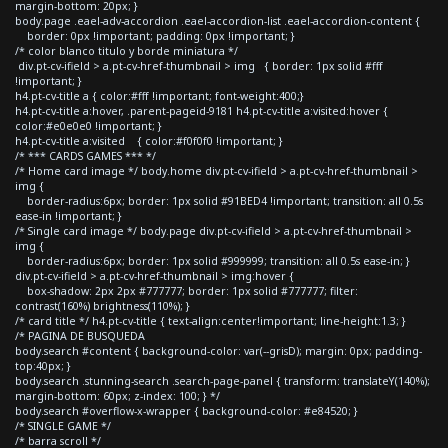
margin-bottom: 20px; }
body.page .eael-adv-accordion .eael-accordion-list .eael-accordion-content {
border: 0px !important; padding: 0px !important; }
/* color blanco titulo y borde miniatura */
div.pt-cv-ifield > a.pt-cv-href-thumbnail > img { border: 1px solid #fff
!important; }
h4.pt-cv-title a { color:#fff !important; font-weight:400;}
h4.pt-cv-title a:hover, .parent-pageid-9181 h4.pt-cv-title a:visited:hover {
color:#e0e0e0 !important; }
h4.pt-cv-title a:visited { color:#f0f0f0 !important; }
/* *** CARDS GAMES *** */
/* Home card image */ body.home div.pt-cv-ifield > a.pt-cv-href-thumbnail >
img {
border-radius:6px; border: 1px solid #91BED4 !important; transition: all 0.5s
ease-in !important; }
/* Single card image */ body.page div.pt-cv-ifield > a.pt-cv-href-thumbnail >
img {
border-radius:6px; border: 1px solid #999999; transition: all 0.5s ease-in; }
div.pt-cv-ifield > a.pt-cv-href-thumbnail > img:hover {
box-shadow: 2px 2px #777777; border: 1px solid #777777; filter:
contrast(160%) brightness(110%); }
/* card title */ h4.pt-cv-title { text-align:center!important; line-height:1.3; }
/* PAGINA DE BUSQUEDA
body.search #content { background-color: var(--grisD); margin: 0px; padding-
top:40px; }
body.search .stunning-search .search-page-panel { transform: translateY(140%);
margin-bottom: 60px; z-index: 100; } */
body.search #overflow-x-wrapper { background-color: #e84520; }
/* SINGLE GAME */
/* barra scroll */