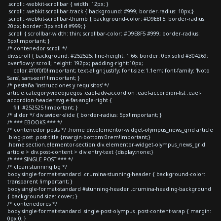
.scroll::-webkit-scrollbar { width: 12px; }
.scroll::-webkit-scrollbar-track { background: #999; border-radius: 10px;}
.scroll::-webkit-scrollbar-thumb { background-color: #D9E8F5; border-radius:
20px; border: 3px solid #999; }
.scroll { scrollbar-width: thin; scrollbar-color: #D9E8F5 #999; border-radius:
5px!important; }
/* contenedor scroll */
div.scroll { background: #252525; line-height: 1.66; border: 0px solid #304269;
overflow-y: scroll; height: 192px; padding-right:10px;
color:#f0f0f0!important; text-align:justify; font-size:1.1em; font-family: 'Noto
Sans', sans-serif !important; }
/* pestaña 'instrucciones y requisitos' */
article.category-videojuegos .eael-adv-accordion .eael-accordion-list .eael-
accordion-header svg.e-fas-angle-right {
fill: #252525 !important; }
/* slider */ div.swiper-slide { border-radius: 5px!important; }
/* *** EBOOKS *** */
/* contenedor posts */ .home div.elementor-widget-olympus_news_grid article
.blog-post .post-title {margin-bottom:0rem!important;}
.home section.elementor-section div.elementor-widget-olympus_news_grid
article > div.post-content > div.entry-text {display:none;}
/* *** SINGLE POST *** */
/* clean stunning bg */
body.single-format-standard .crumina-stunning-header { background-color:
transparent !important; }
body.single-format-standard #stunning-header .crumina-heading-background
{ background-size: cover; }
/* contenedores */
body.single-format-standard .single-post-olympus .post-content-wrap { margin:
0px 0; }