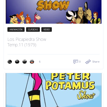
ANIMACIÓN
CLÁSICAS
VIDEO
Los Picapiedra Show
Temp.11 (1979)
6
0
Share