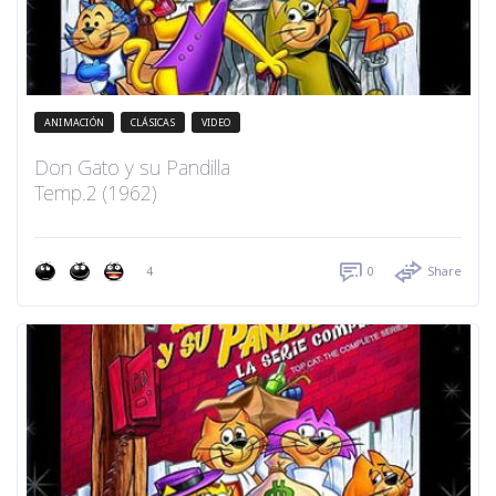
ANIMACIÓN
CLÁSICAS
VIDEO
Don Gato y su Pandilla
Temp.2 (1962)
4
0
Share