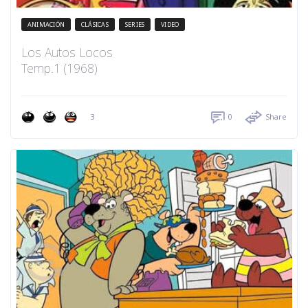
ANIMACIÓN
CLÁSICAS
SERIES
VIDEO
Los Autos Locos
Temp.1 (1968)
3
0
Share