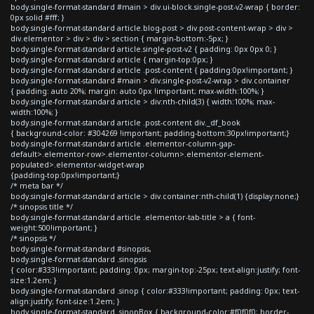
body.single-format-standard #main > div.ui-block.single-post-v2-wrap { border:
0px solid #fff; }
body.single-format-standard article.blog-post > div.post-content-wrap > div >
div.elementor > div > div > section { margin-bottom:-5px; }
body.single-format-standard article.single-post-v2 { padding: 0px 0px 0; }
body.single-format-standard article { margin-top:0px; }
body.single-format-standard article .post-content { padding:0px!important; }
body.single-format-standard #main > div.single-post-v2-wrap > div.container
{ padding: auto 20%; margin: auto 0px !important; max-width:100%; }
body.single-format-standard article > div:nth-child(3) { width:100%; max-
width:100%; }
body.single-format-standard article .post-content div._df_book
{ background-color: #304269 !important; padding-bottom:30px!important;}
body.single-format-standard article .elementor-column-gap-
default>.elementor-row>.elementor-column>.elementor-element-
populated>.elementor-widget-wrap
{padding-top:0px!important;}
/* meta bar */
body.single-format-standard article > div.container:nth-child(1) {display:none;}
/* sinopsis title */
body.single-format-standard article .elementor-tab-title > a { font-
weight:500!important; }
/* sinopsis */
body.single-format-standard #sinopsis,
body.single-format-standard .sinopsis
{ color:#333!important; padding: 0px; margin-top:-25px; text-align:justify; font-
size:1.2em; }
body.single-format-standard .sinop { color:#333!important; padding: 0px; text-
align:justify; font-size:1.2em; }
body.single-format-standard .sinopBox { background-color:#f0f0f0; border-