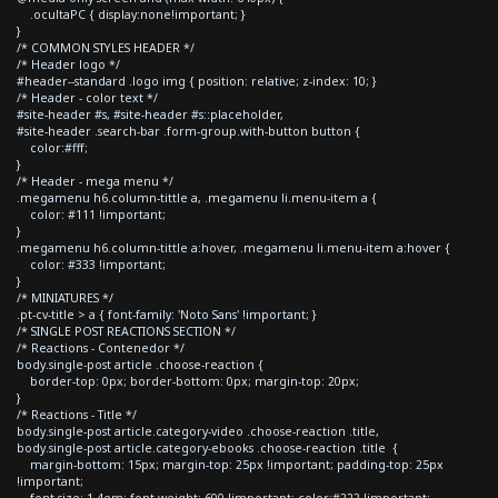
.ocultaPC { display:none!important; }
}
/* COMMON STYLES HEADER */
/* Header logo */
#header--standard .logo img { position: relative; z-index: 10; }
/* Header - color text */
#site-header #s, #site-header #s::placeholder,
#site-header .search-bar .form-group.with-button button {
color:#fff;
}
/* Header - mega menu */
.megamenu h6.column-tittle a, .megamenu li.menu-item a {
color: #111 !important;
}
.megamenu h6.column-tittle a:hover, .megamenu li.menu-item a:hover {
color: #333 !important;
}
/* MINIATURES */
.pt-cv-title > a { font-family: 'Noto Sans' !important; }
/* SINGLE POST REACTIONS SECTION */
/* Reactions - Contenedor */
body.single-post article .choose-reaction {
border-top: 0px; border-bottom: 0px; margin-top: 20px;
}
/* Reactions - Title */
body.single-post article.category-video .choose-reaction .title,
body.single-post article.category-ebooks .choose-reaction .title {
margin-bottom: 15px; margin-top: 25px !important; padding-top: 25px
!important;
font-size: 1.4em; font-weight: 600 !important; color:#222 !important;