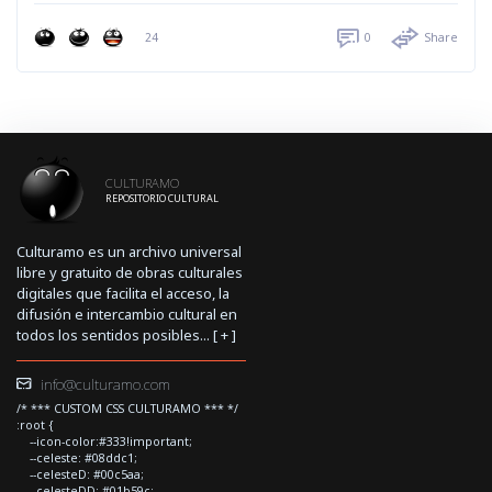
24
0
Share
CULTURAMO
REPOSITORIO CULTURAL
Culturamo es un archivo universal
libre y gratuito de obras culturales
digitales que facilita el acceso, la
difusión e intercambio cultural en
todos los sentidos posibles... [
+
]
info@culturamo.com
/* *** CUSTOM CSS CULTURAMO *** */
:root {
--icon-color:#333!important;
--celeste: #08ddc1;
--celesteD: #00c5aa;
--celesteDD: #01b59c;