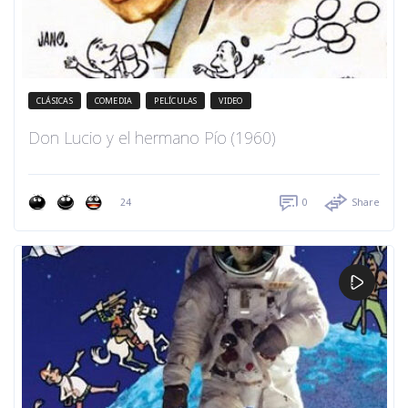
CLÁSICAS
COMEDIA
PELÍCULAS
VIDEO
Don Lucio y el hermano Pío (1960)
24
0
Share