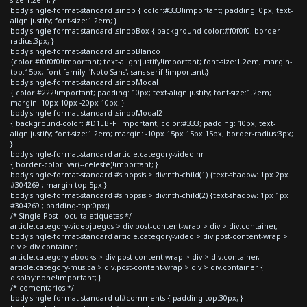
body.single-format-standard .sinop { color:#333!important; padding: 0px; text-
align:justify; font-size:1.2em; }
body.single-format-standard .sinopBox { background-color:#f0f0f0; border-
radius:3px; }
body.single-format-standard .sinopBlanco
{color:#f0f0f0!important; text-align:justify!important; font-size:1.2em; margin-
top:15px; font-family: 'Noto Sans', sans-serif !important;}
body.single-format-standard .sinopModal
{ color:#222!important; padding: 10px; text-align:justify; font-size:1.2em;
margin: 10px 10px -20px 10px; }
body.single-format-standard .sinopModal2
{ background-color: #D1EBFF !important; color:#333; padding: 10px; text-
align:justify; font-size:1.2em; margin: -10px 15px 15px 15px; border-radius:3px;
}
body.single-format-standard article.category-video hr
{ border-color: var(--celeste)!important; }
body.single-format-standard #sinopsis > div:nth-child(1) {text-shadow: 1px 2px
#304269 ; margin-top:5px;}
body.single-format-standard #sinopsis > div:nth-child(2) {text-shadow: 1px 1px
#304269 ; padding-top:0px;}
/* Single Post - oculta etiquetas */
article.category-videojuegos > div.post-content-wrap > div > div.container,
body.single-format-standard article.category-video > div.post-content-wrap >
div > div.container,
article.category-ebooks > div.post-content-wrap > div > div.container,
article.category-musica > div.post-content-wrap > div > div.container {
display:none!important; }
/* comentarios */
body.single-format-standard ul#comments { padding-top:30px; }