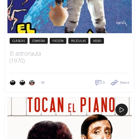
CLÁSICAS
COMEDIA
FICCIÓN
PELÍCULAS
VIDEO
El astronauta
(1970)
30
0
Share