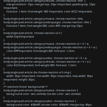
body.single-post article.category-ebooks .choose-reaction .title {
margin-bottom: 15px; margin-top: 25px !important; padding-top: 25px
!important;
font-size: 1.4em; font-weight: 600 !important; color:#222 !important;
}
body.single-post article.category-musica .choose-reaction .title,
body.single-post article.category-videojuegos .choose-reaction .title {
font-size:1.4em; font-weight:500; color:#fff; margin-top:25px;
}
body.single-post article .choose-reaction ul li {
width:32px!important;
}
body.single-post article.category-musica .choose-reaction ul > li > a,
body.single-post article.category-videojuegos .choose-reaction ul > li > a {
color:#fff!important; font-weight:600; font-size: 1.2em;
}
body.single-post article.category-video .choose-reaction ul > li > a,
body.single-post article.category-ebooks .choose-reaction ul > li > a {
color:#222!important; font-weight:600; font-size: 1.2em;
}
body.single-post article div.choose-reaction ul li img {
width: 30px !important; min-width: 30px !important; max-width: 30px
!important; height: 30px;
}
/* reactions footer backgrounds */
body.single-post article.category-musica .choose-reaction {
background-color: var(--violeta); border-color: var(--violeta);
}
body.single-post article.category-video .choose-reaction {
background-color: #38a9ff; border-color: #38a9ff; margin-top:-40px;