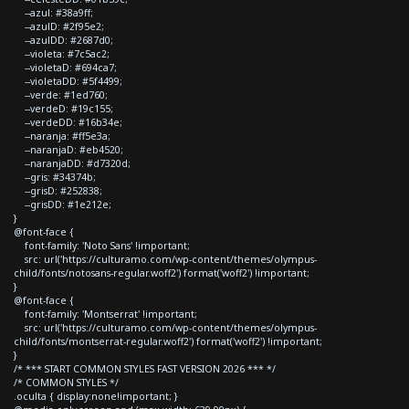
--azul: #38a9ff;
--azulD: #2f95e2;
--azulDD: #2687d0;
--violeta: #7c5ac2;
--violetaD: #694ca7;
--violetaDD: #5f4499;
--verde: #1ed760;
--verdeD: #19c155;
--verdeDD: #16b34e;
--naranja: #ff5e3a;
--naranjaD: #eb4520;
--naranjaDD: #d7320d;
--gris: #34374b;
--grisD: #252838;
--grisDD: #1e212e;
}
@font-face {
font-family: 'Noto Sans' !important;
src: url('https://culturamo.com/wp-content/themes/olympus-
child/fonts/notosans-regular.woff2') format('woff2') !important;
}
@font-face {
font-family: 'Montserrat' !important;
src: url('https://culturamo.com/wp-content/themes/olympus-
child/fonts/montserrat-regular.woff2') format('woff2') !important;
}
/* *** START COMMON STYLES FAST VERSION 2026 *** */
/* COMMON STYLES */
.oculta { display:none!important; }