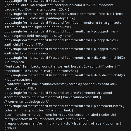
body.single-format-standard #respond
{ padding: auto 14% !important; background-color:#252525 !important;
padding-top:10px; margin-bottom:-25px; }
body.single-format-standard #respond div.more-comments {font-size:1.4em;
font-weight:600; color:#fff; padding-top:30px;}
body.single-format-standard #respond form#commentform { margin: auto
19rem; border-top: 0px; padding-top:0px; }
body.single-format-standard #respond #commentform > p.logged-in-as >
span.required-field-message { display:none; }
body.single-format-standard #respond #commentform > p.logged-in-as >
a:nth-child(1) {color:#fff;}
body.single-format-standard #respond #commentform > p.logged-in-as >
a:nth-child(2) {display:none;}
body.single-format-standard #respond #commentform > div > div:nth-child(2)
> button.btn
{font-size:1.1em; background:transparent; border: 2px solid #fff; color:#fff;
transition: all 0.3s ease-in; margin-bottom:25px;}
body.single-format-standard #respond #commentform > div > div:nth-child(2)
> button.btn:hover
{ font-size:1.1em; background-color:var(--naranja); border: 2px solid var(--
naranja); color:#fff; }
body.single-format-standard #respond textarea#comment, #respond
#commentform input.form-control { background-color: #fff; }
/* comentarios deslogado */
body.single-format-standard #respond #commentform > p.comment-notes {
color: #fff; margin-bottom:10px!important; }
#commentform > p.comment-form-cookies-consent > label { color: #fff;
margin-bottom:0rem!important; margin-top:0.5rem; }
#respond #commentform > div > div > div > label.control-label { color: var(--
grisD); }