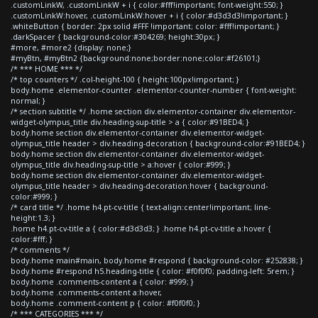
.customLinkW, .customLinkW + i { color:#fff!important; font-weight:550; }
.customLinkW:hover, .customLinkW:hover + i { color:#d3d3d3!important; }
.whiteButton { border: 2px solid #FFF !important; color: #fff!important; }
.darkSpacer { background-color:#304269; height:30px; }
#more, #more2 {display: none;}
#myBtn, #myBtn2 {background:none;border:none;color:#f26101;}
/* *** HOME *** */
/* top counters */ .col-height-100 { height:100px!important; }
body.home .elementor-counter .elementor-counter-number { font-weight:
normal; }
/* section subtitle */ .home section div.elementor-container div.elementor-
widget-olympus_title div.heading-sup-title > a { color:#91BED4; }
body.home section div.elementor-container div.elementor-widget-
olympus_title header > div.heading-decoration { background-color:#91BED4; }
body.home section div.elementor-container div.elementor-widget-
olympus_title div.heading-sup-title > a:hover { color:#999; }
body.home section div.elementor-container div.elementor-widget-
olympus_title header > div.heading-decoration:hover { background-
color:#999; }
/* card title */ .home h4.pt-cv-title { text-align:center!important; line-
height:1.3; }
.home h4.pt-cv-title a { color:#d3d3d3; } .home h4.pt-cv-title a:hover {
color:#fff; }
/* comments */
body.home main#main, body.home #respond { background-color: #252838; }
body.home #respond h5.heading-title { color: #f0f0f0; padding-left: 5rem; }
body.home .comments-content a { color: #999; }
body.home .comments-content a:hover,
body.home .comment-content p { color: #f0f0f0; }
/* *** CATEGORIES *** */