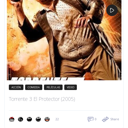
ACCIÓN
COMEDIA
PELÍCULAS
VIDEO
Torrente 3 El Protector (2005)
22
0
Share