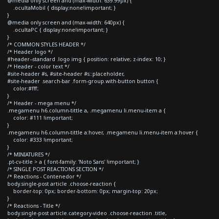
@media only screen and (max-width: 639.99px) {
.ocultaMobil { display:none!important; }
}
@media only screen and (max-width: 640px) {
.ocultaPC { display:none!important; }
}
/* COMMON STYLES HEADER */
/* Header logo */
#header--standard .logo img { position: relative; z-index: 10; }
/* Header - color text */
#site-header #s, #site-header #s::placeholder,
#site-header .search-bar .form-group.with-button button {
color:#fff;
}
/* Header - mega menu */
.megamenu h6.column-tittle a, .megamenu li.menu-item a {
color: #111 !important;
}
.megamenu h6.column-tittle a:hover, .megamenu li.menu-item a:hover {
color: #333 !important;
}
/* MINIATURES */
.pt-cv-title > a { font-family: 'Noto Sans' !important; }
/* SINGLE POST REACTIONS SECTION */
/* Reactions - Contenedor */
body.single-post article .choose-reaction {
border-top: 0px; border-bottom: 0px; margin-top: 20px;
}
/* Reactions - Title */
body.single-post article.category-video .choose-reaction .title,