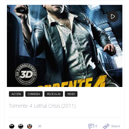
ACCIÓN
COMEDIA
PELÍCULAS
VIDEO
Torrente 4 Lethal Crisis (2011)
20
0
Share