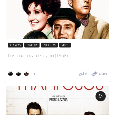
CLÁSICAS
COMEDIA
PELÍCULAS
VIDEO
Los que tocan el piano (1968)
3
0
Share