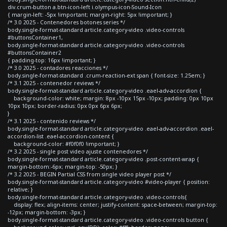
div.crum-button a.btn-icon-left i.olympus-icon-Sound-Icon
{ margin-left: -5px !important; margin-right: 5px !important; }
/* 3.0 2025 - Contenedores botones series */
body.single-format-standard article.category-video .video-controls
#buttonsContainer1,
body.single-format-standard article.category-video .video-controls
#buttonsContainer2
{ padding-top: 16px !important; }
/* 3.0 2025 - contadores reacciones */
body.single-format-standard .crum-reaction-ext span { font-size: 1.25em; }
/* 3.1 2025 - contenedor reviews */
body.single-format-standard article.category-video .eael-adv-accordion {
background-color: white; margin: 8px -10px 15px -10px; padding: 0px 10px
10px 10px; border-radius: 0px 0px 6px 6px;
}
/* 3.1 2025 - contenido reviews */
body.single-format-standard article.category-video .eael-adv-accordion .eael-
accordion-list .eael-accordion-content {
background-color: #f0f0f0 !important; }
/* 3.2 2025 - single post video ajuste contenedores */
body.single-format-standard article.category-video .post-content-wrap {
margin-bottom:-6px; margin-top: -50px; }
/* 3.2 2025 - BEGIN Partial CSS from single video player post */
body.single-format-standard article.category-video #video-player { position:
relative; }
body.single-format-standard article.category-video .video-controls{
display: flex; align-items: center; justify-content: space-between; margin-top:
-12px; margin-bottom: -3px; }
body.single-format-standard article.category-video .video-controls button {