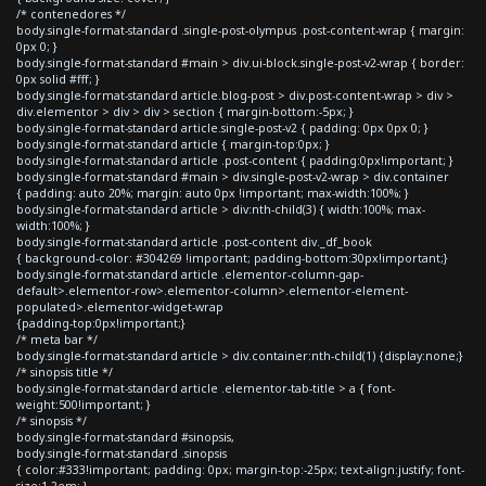
/* contenedores */
body.single-format-standard .single-post-olympus .post-content-wrap { margin:
0px 0; }
body.single-format-standard #main > div.ui-block.single-post-v2-wrap { border:
0px solid #fff; }
body.single-format-standard article.blog-post > div.post-content-wrap > div >
div.elementor > div > div > section { margin-bottom:-5px; }
body.single-format-standard article.single-post-v2 { padding: 0px 0px 0; }
body.single-format-standard article { margin-top:0px; }
body.single-format-standard article .post-content { padding:0px!important; }
body.single-format-standard #main > div.single-post-v2-wrap > div.container
{ padding: auto 20%; margin: auto 0px !important; max-width:100%; }
body.single-format-standard article > div:nth-child(3) { width:100%; max-
width:100%; }
body.single-format-standard article .post-content div._df_book
{ background-color: #304269 !important; padding-bottom:30px!important;}
body.single-format-standard article .elementor-column-gap-
default>.elementor-row>.elementor-column>.elementor-element-
populated>.elementor-widget-wrap
{padding-top:0px!important;}
/* meta bar */
body.single-format-standard article > div.container:nth-child(1) {display:none;}
/* sinopsis title */
body.single-format-standard article .elementor-tab-title > a { font-
weight:500!important; }
/* sinopsis */
body.single-format-standard #sinopsis,
body.single-format-standard .sinopsis
{ color:#333!important; padding: 0px; margin-top:-25px; text-align:justify; font-
size:1.2em; }