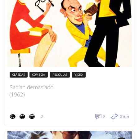
CLÁSICAS
COMEDIA
PELÍCULAS
VIDEO
Sabían demasiado
(1962)
3
0
Share