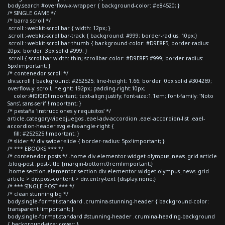
body.search #overflow-x-wrapper { background-color: #e84520; }
/* SINGLE GAME */
/* barra scroll */
.scroll::-webkit-scrollbar { width: 12px; }
.scroll::-webkit-scrollbar-track { background: #999; border-radius: 10px;}
.scroll::-webkit-scrollbar-thumb { background-color: #D9E8F5; border-radius:
20px; border: 3px solid #999; }
.scroll { scrollbar-width: thin; scrollbar-color: #D9E8F5 #999; border-radius:
5px!important; }
/* contenedor scroll */
div.scroll { background: #252525; line-height: 1.66; border: 0px solid #304269;
overflow-y: scroll; height: 192px; padding-right:10px;
color:#f0f0f0!important; text-align:justify; font-size:1.1em; font-family: 'Noto
Sans', sans-serif !important; }
/* pestaña 'instrucciones y requisitos' */
article.category-videojuegos .eael-adv-accordion .eael-accordion-list .eael-
accordion-header svg.e-fas-angle-right {
fill: #252525 !important; }
/* slider */ div.swiper-slide { border-radius: 5px!important; }
/* *** EBOOKS *** */
/* contenedor posts */ .home div.elementor-widget-olympus_news_grid article
.blog-post .post-title {margin-bottom:0rem!important;}
.home section.elementor-section div.elementor-widget-olympus_news_grid
article > div.post-content > div.entry-text {display:none;}
/* *** SINGLE POST *** */
/* clean stunning bg */
body.single-format-standard .crumina-stunning-header { background-color:
transparent !important; }
body.single-format-standard #stunning-header .crumina-heading-background
{ background-size: cover; }