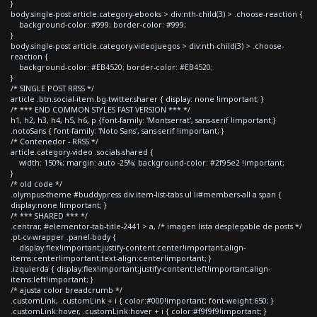
}
body.single-post article.category-ebooks > div:nth-child(3) > .choose-reaction {
background-color: #999; border-color: #999;
}
body.single-post article.category-videojuegos > div:nth-child(3) > .choose-
reaction {
background-color: #EB4520; border-color: #EB4520;
}
/* SINGLE POST RRSS */
article .btn.social-item.bg-twitter.sharer { display: none !important; }
/* *** END COMMON STYLES FAST VERSION *** */
h1, h2, h3, h4, h5, h6, p {font-family: 'Montserrat', sans-serif !important;}
.notoSans { font-family: 'Noto Sans', sans-serif !important; }
/* Contenedor - RRSS */
article.category-video .socials-shared {
width: 150%; margin: auto -25%; background-color: #2f95e2 !important;
}
/* old code */
.olympus-theme #buddypress div.item-list-tabs ul li#members-all a span {
display:none !important; }
/* *** SHARED *** */
.centrar, #elementor-tab-title-2441 > a, /* imagen lista desplegable de posts */
.pt-cv-wrapper .panel-body {
display:flex!important;justify-content:center!important;align-
items:center!important;text-align:center!important; }
.izquierda { display:flex!important;justify-content:left!important;align-
items:left!important; }
/* ajusta color breadcrumb */
.customLink, .customLink + i { color:#000!important; font-weight:650; }
.customLink:hover, .customLink:hover + i { color:#f9f9f9!important; }