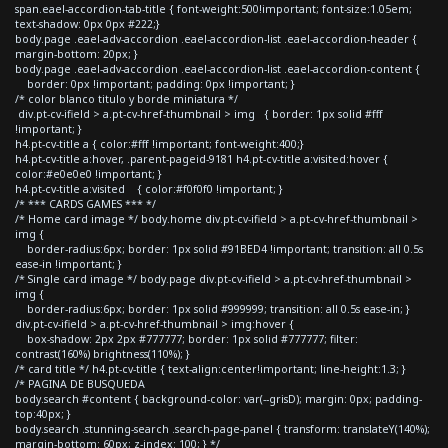
span.eael-accordion-tab-title { font-weight:500!important; font-size:1.05em;
text-shadow: 0px 0px #222;}
body.page .eael-adv-accordion .eael-accordion-list .eael-accordion-header {
margin-bottom: 20px; }
body.page .eael-adv-accordion .eael-accordion-list .eael-accordion-content {
border: 0px !important; padding: 0px !important; }
/* color blanco titulo y borde miniatura */
div.pt-cv-ifield > a.pt-cv-href-thumbnail > img { border: 1px solid #fff
!important; }
h4.pt-cv-title a { color:#fff !important; font-weight:400;}
h4.pt-cv-title a:hover, .parent-pageid-9181 h4.pt-cv-title a:visited:hover {
color:#e0e0e0 !important; }
h4.pt-cv-title a:visited { color:#f0f0f0 !important; }
/* *** CARDS GAMES *** */
/* Home card image */ body.home div.pt-cv-ifield > a.pt-cv-href-thumbnail >
img {
border-radius:6px; border: 1px solid #91BED4 !important; transition: all 0.5s
ease-in !important; }
/* Single card image */ body.page div.pt-cv-ifield > a.pt-cv-href-thumbnail >
img {
border-radius:6px; border: 1px solid #999999; transition: all 0.5s ease-in; }
div.pt-cv-ifield > a.pt-cv-href-thumbnail > img:hover {
box-shadow: 2px 2px #777777; border: 1px solid #777777; filter:
contrast(160%) brightness(110%); }
/* card title */ h4.pt-cv-title { text-align:center!important; line-height:1.3; }
/* PAGINA DE BUSQUEDA
body.search #content { background-color: var(--grisD); margin: 0px; padding-
top:40px; }
body.search .stunning-search .search-page-panel { transform: translateY(140%);
margin-bottom: 60px; z-index: 100; } */