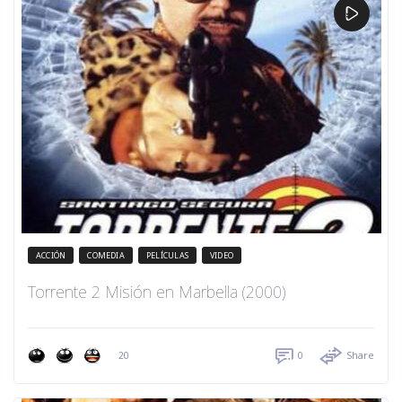
ACCIÓN
COMEDIA
PELÍCULAS
VIDEO
Torrente 2 Misión en Marbella (2000)
20
0
Share