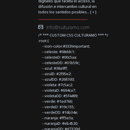
digitales que facilita el acceso, la
difusión e intercambio cultural en
todos los sentidos posibles... [
+
]
info@culturamo.com
/* *** CUSTOM CSS CULTURAMO *** */
:root {
--icon-color:#333!important;
--celeste: #08ddc1;
--celesteD: #00c5aa;
--celesteDD: #01b59c;
--azul: #38a9ff;
--azulD: #2f95e2;
--azulDD: #2687d0;
--violeta: #7c5ac2;
--violetaD: #694ca7;
--violetaDD: #5f4499;
--verde: #1ed760;
--verdeD: #19c155;
--verdeDD: #16b34e;
--naranja: #ff5e3a;
--naranjaD: #eb4520;
--naranjaDD: #d7320d;