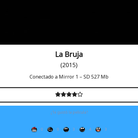
La Bruja
(2015)
Conectado a Mirror 1 – SD 527 Mb
¿Te gustó la película?
0
0
3
4
3