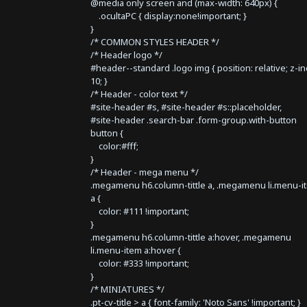
@media only screen and (max-width: 640px) {
.ocultaPC { display:none!important; }
}
/* COMMON STYLES HEADER */
/* Header logo */
#header--standard .logo img { position: relative; z-i
10; }
/* Header - color text */
#site-header #s, #site-header #s::placeholder,
#site-header .search-bar .form-group.with-button
button {
color:#fff;
}
/* Header - mega menu */
.megamenu h6.column-tittle a, .megamenu li.menu-i
a {
color: #111 !important;
}
.megamenu h6.column-tittle a:hover, .megamenu
li.menu-item a:hover {
color: #333 !important;
}
/* MINIATURES */
.pt-cv-title > a { font-family: 'Noto Sans' !important; }