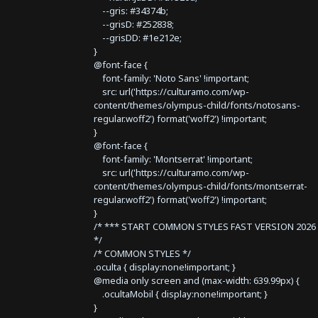
--gris: #34374b;
--grisD: #252838;
--grisDD: #1e212e;
}
@font-face {
font-family: 'Noto Sans' !important;
src: url('https://culturamo.com/wp-
content/themes/olympus-child/fonts/notosans-
regular.woff2') format('woff2') !important;
}
@font-face {
font-family: 'Montserrat' !important;
src: url('https://culturamo.com/wp-
content/themes/olympus-child/fonts/montserrat-
regular.woff2') format('woff2') !important;
}
/* *** START COMMON STYLES FAST VERSION 2026 
*/
/* COMMON STYLES */
.oculta { display:none!important; }
@media only screen and (max-width: 639.99px) {
.ocultaMobil { display:none!important; }
}