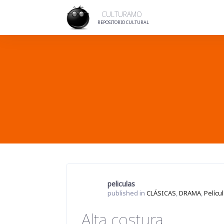
Skip
to
CULTURAMO
content
REPOSITORIO CULTURAL
peliculas
published in
CLÁSICAS
,
DRAMA
,
Pelícu
Alta costura