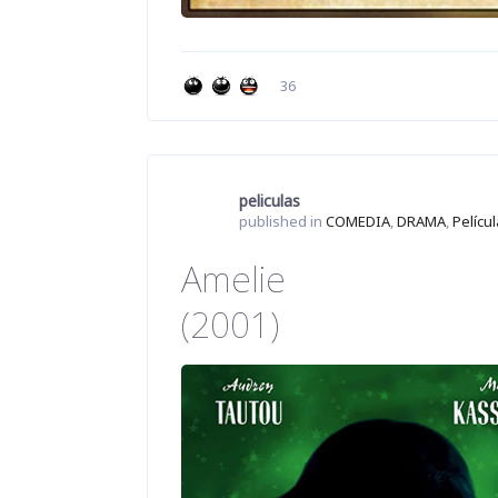
36
peliculas
published in
COMEDIA
,
DRAMA
,
Pelícu
Amelie
(2001)