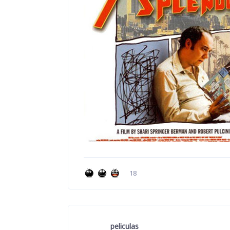
18
peliculas