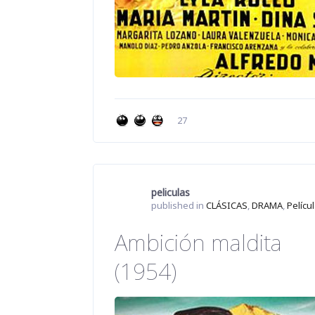
27
peliculas
published in
CLÁSICAS
,
DRAMA
,
Pelícu
Ambición maldita
(1954)