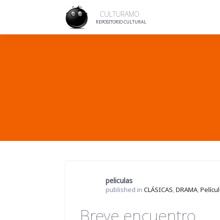
Skip
to
CULTURAMO
content
REPOSITORIO CULTURAL
peliculas
published in
CLÁSICAS
,
DRAMA
,
Pelícu
Breve encuentro