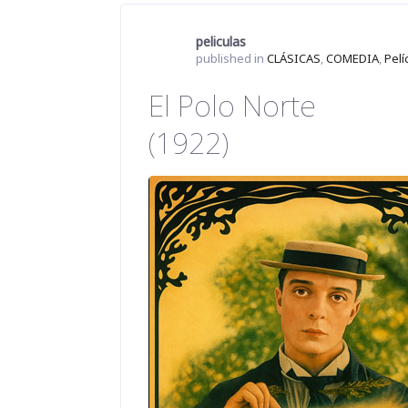
peliculas
published in
CLÁSICAS
,
COMEDIA
,
Pelí
El Polo Norte
(1922)