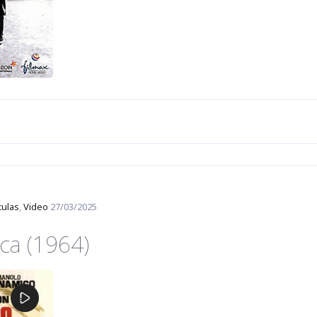
culas
,
Video
27/03/2025
ca (1964)