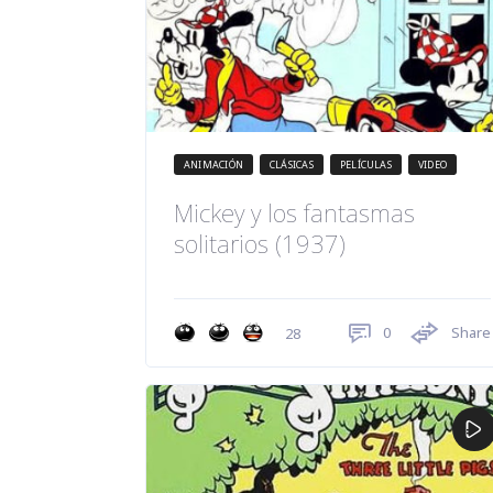
ANIMACIÓN
CLÁSICAS
PELÍCULAS
VIDEO
Mickey y los fantasmas
solitarios (1937)
0
Share
28