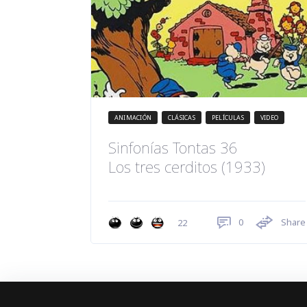
ANIMACIÓN
CLÁSICAS
PELÍCULAS
VIDEO
Sinfonías Tontas 36
Los tres cerditos (1933)
0
Share
22