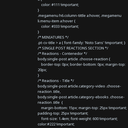
color: #111 !important;
}
.megamenu h6.column-tittle a:hover, .megamenu
li.menu-item a:hover {
color: #333 !important;
}
/* MINIATURES */
.pt-cv-title > a { font-family: 'Noto Sans' !important; }
/* SINGLE POST REACTIONS SECTION */
/* Reactions - Contenedor */
body.single-post article .choose-reaction {
border-top: 0px; border-bottom: 0px; margin-top:
20px;
}
/* Reactions - Title */
body.single-post article.category-video .choose-
reaction .title,
body.single-post article.category-ebooks .choose-
reaction .title {
margin-bottom: 15px; margin-top: 25px !important;
padding-top: 25px !important;
font-size: 1.4em; font-weight: 600 !important;
color:#222 !important;