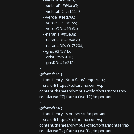
--violeta: #7c5ac2;
--violetaD: #694ca7;
--violetaDD: #5f4499;
--verde: #1ed760;
--verdeD: #19c155;
--verdeDD: #16b34e;
--naranja: #ff5e3a;
--naranjaD: #eb4520;
--naranjaDD: #d7320d;
--gris: #34374b;
--grisD: #252838;
--grisDD: #1e212e;
}
@font-face {
font-family: 'Noto Sans' !important;
src: url('https://culturamo.com/wp-
content/themes/olympus-child/fonts/notosans-
regular.woff2') format('woff2') !important;
}
@font-face {
font-family: 'Montserrat' !important;
src: url('https://culturamo.com/wp-
content/themes/olympus-child/fonts/montserrat-
regular.woff2') format('woff2') !important;