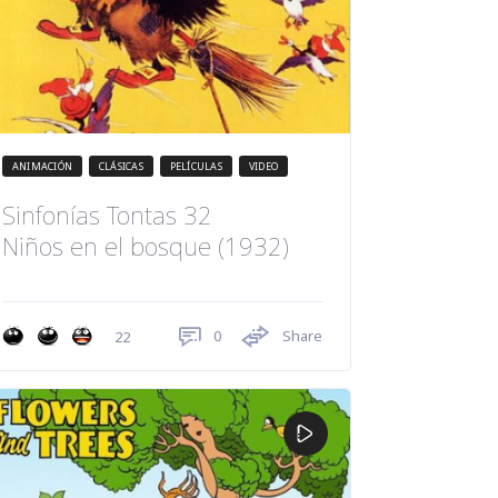
ANIMACIÓN
CLÁSICAS
PELÍCULAS
VIDEO
Sinfonías Tontas 32
Niños en el bosque (1932)
0
Share
22