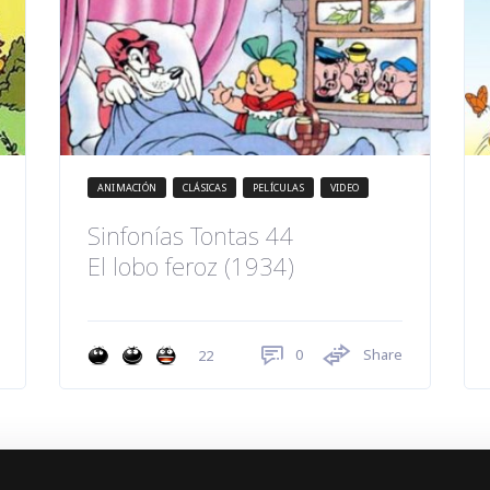
ANIMACIÓN
CLÁSICAS
PELÍCULAS
VIDEO
Sinfonías Tontas 44
El lobo feroz (1934)
0
Share
22