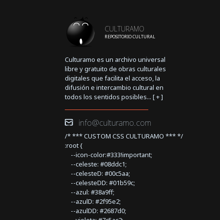
CULTURAMO
REPOSITORIO CULTURAL
Culturamo es un archivo universal
libre y gratuito de obras culturales
digitales que facilita el acceso, la
difusión e intercambio cultural en
todos los sentidos posibles... [
+
]
info@culturamo.com
/* *** CUSTOM CSS CULTURAMO *** */
:root {
--icon-color:#333!important;
--celeste: #08ddc1;
--celesteD: #00c5aa;
--celesteDD: #01b59c;
--azul: #38a9ff;
--azulD: #2f95e2;
--azulDD: #2687d0;