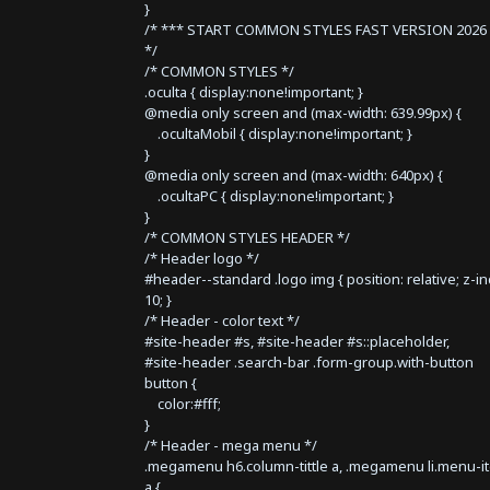
}
/* *** START COMMON STYLES FAST VERSION 2026 
*/
/* COMMON STYLES */
.oculta { display:none!important; }
@media only screen and (max-width: 639.99px) {
.ocultaMobil { display:none!important; }
}
@media only screen and (max-width: 640px) {
.ocultaPC { display:none!important; }
}
/* COMMON STYLES HEADER */
/* Header logo */
#header--standard .logo img { position: relative; z-i
10; }
/* Header - color text */
#site-header #s, #site-header #s::placeholder,
#site-header .search-bar .form-group.with-button
button {
color:#fff;
}
/* Header - mega menu */
.megamenu h6.column-tittle a, .megamenu li.menu-i
a {