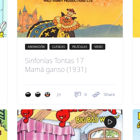
ANIMACIÓN
CLÁSICAS
PELÍCULAS
VIDEO
Sinfonías Tontas 17
Mamá ganso (1931)
0
Share
21