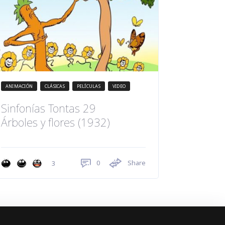
ANIMACIÓN
CLÁSICAS
PELÍCULAS
VIDEO
Sinfonías Tontas 29
Árboles y flores (1932)
0
Share
3