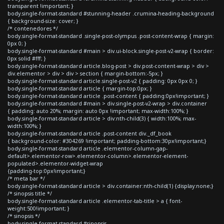
transparent !important; }
body.single-format-standard #stunning-header .crumina-heading-background
{ background-size: cover; }
/* contenedores */
body.single-format-standard .single-post-olympus .post-content-wrap { margin:
0px 0; }
body.single-format-standard #main > div.ui-block.single-post-v2-wrap { border:
0px solid #fff; }
body.single-format-standard article.blog-post > div.post-content-wrap > div >
div.elementor > div > div > section { margin-bottom:-5px; }
body.single-format-standard article.single-post-v2 { padding: 0px 0px 0; }
body.single-format-standard article { margin-top:0px; }
body.single-format-standard article .post-content { padding:0px!important; }
body.single-format-standard #main > div.single-post-v2-wrap > div.container
{ padding: auto 20%; margin: auto 0px !important; max-width:100%; }
body.single-format-standard article > div:nth-child(3) { width:100%; max-
width:100%; }
body.single-format-standard article .post-content div._df_book
{ background-color: #304269 !important; padding-bottom:30px!important;}
body.single-format-standard article .elementor-column-gap-
default>.elementor-row>.elementor-column>.elementor-element-
populated>.elementor-widget-wrap
{padding-top:0px!important;}
/* meta bar */
body.single-format-standard article > div.container:nth-child(1) {display:none;}
/* sinopsis title */
body.single-format-standard article .elementor-tab-title > a { font-
weight:500!important; }
/* sinopsis */
body.single-format-standard #sinopsis,