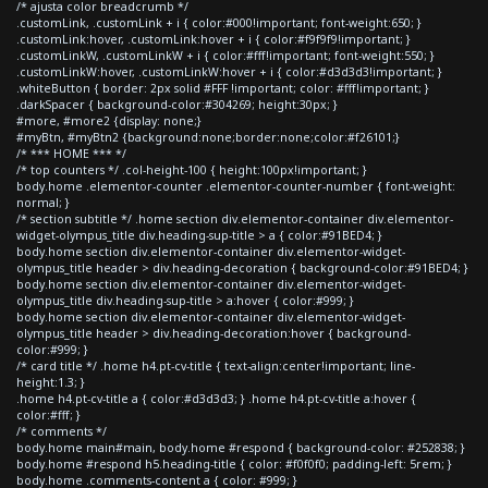
/* ajusta color breadcrumb */
.customLink, .customLink + i { color:#000!important; font-weight:650; }
.customLink:hover, .customLink:hover + i { color:#f9f9f9!important; }
.customLinkW, .customLinkW + i { color:#fff!important; font-weight:550; }
.customLinkW:hover, .customLinkW:hover + i { color:#d3d3d3!important; }
.whiteButton { border: 2px solid #FFF !important; color: #fff!important; }
.darkSpacer { background-color:#304269; height:30px; }
#more, #more2 {display: none;}
#myBtn, #myBtn2 {background:none;border:none;color:#f26101;}
/* *** HOME *** */
/* top counters */ .col-height-100 { height:100px!important; }
body.home .elementor-counter .elementor-counter-number { font-weight:
normal; }
/* section subtitle */ .home section div.elementor-container div.elementor-
widget-olympus_title div.heading-sup-title > a { color:#91BED4; }
body.home section div.elementor-container div.elementor-widget-
olympus_title header > div.heading-decoration { background-color:#91BED4; }
body.home section div.elementor-container div.elementor-widget-
olympus_title div.heading-sup-title > a:hover { color:#999; }
body.home section div.elementor-container div.elementor-widget-
olympus_title header > div.heading-decoration:hover { background-
color:#999; }
/* card title */ .home h4.pt-cv-title { text-align:center!important; line-
height:1.3; }
.home h4.pt-cv-title a { color:#d3d3d3; } .home h4.pt-cv-title a:hover {
color:#fff; }
/* comments */
body.home main#main, body.home #respond { background-color: #252838; }
body.home #respond h5.heading-title { color: #f0f0f0; padding-left: 5rem; }
body.home .comments-content a { color: #999; }