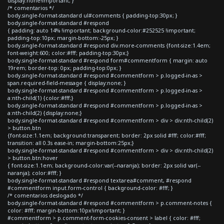
display:none!important; }
/* comentarios */
body.single-format-standard ul#comments { padding-top:30px; }
body.single-format-standard #respond
{ padding: auto 14% !important; background-color:#252525 !important;
padding-top:10px; margin-bottom:-25px; }
body.single-format-standard #respond div.more-comments {font-size:1.4em;
font-weight:600; color:#fff; padding-top:30px;}
body.single-format-standard #respond form#commentform { margin: auto
19rem; border-top: 0px; padding-top:0px; }
body.single-format-standard #respond #commentform > p.logged-in-as >
span.required-field-message { display:none; }
body.single-format-standard #respond #commentform > p.logged-in-as >
a:nth-child(1) {color:#fff;}
body.single-format-standard #respond #commentform > p.logged-in-as >
a:nth-child(2) {display:none;}
body.single-format-standard #respond #commentform > div > div:nth-child(2)
> button.btn
{font-size:1.1em; background:transparent; border: 2px solid #fff; color:#fff;
transition: all 0.3s ease-in; margin-bottom:25px;}
body.single-format-standard #respond #commentform > div > div:nth-child(2)
> button.btn:hover
{ font-size:1.1em; background-color:var(--naranja); border: 2px solid var(--
naranja); color:#fff; }
body.single-format-standard #respond textarea#comment, #respond
#commentform input.form-control { background-color: #fff; }
/* comentarios deslogado */
body.single-format-standard #respond #commentform > p.comment-notes {
color: #fff; margin-bottom:10px!important; }
#commentform > p.comment-form-cookies-consent > label { color: #fff;