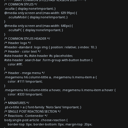
/* *** START COMMON STYLES FAST VERSION 2026 *** */
/* COMMON STYLES */
.oculta { display:none!important; }
@media only screen and (max-width: 639.99px) {
.ocultaMobil { display:none!important; }
}
@media only screen and (max-width: 640px) {
.ocultaPC { display:none!important; }
}
/* COMMON STYLES HEADER */
/* Header logo */
#header--standard .logo img { position: relative; z-index: 10; }
/* Header - color text */
#site-header #s, #site-header #s::placeholder,
#site-header .search-bar .form-group.with-button button {
color:#fff;
}
/* Header - mega menu */
.megamenu h6.column-tittle a, .megamenu li.menu-item a {
color: #111 !important;
}
.megamenu h6.column-tittle a:hover, .megamenu li.menu-item a:hover {
color: #333 !important;
}
/* MINIATURES */
.pt-cv-title > a { font-family: 'Noto Sans' !important; }
/* SINGLE POST REACTIONS SECTION */
/* Reactions - Contenedor */
body.single-post article .choose-reaction {
border-top: 0px; border-bottom: 0px; margin-top: 20px;