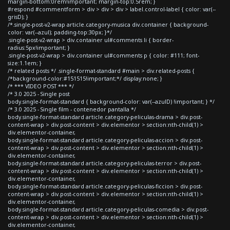
margin-bottom:0rem!important; margin-top:0.5rem; }
#respond #commentform > div > div > div > label.control-label { color: var(--
grisD); }
/*.single-post-v2-wrap article.category-musica div.container { background-
color: var(--azul); padding-top:30px; }*/
.single-post-v2-wrap > div.container ul#comments li { border-
radius:5px!important; }
.single-post-v2-wrap > div.container ul#comments p { color: #111; font-
size:1.1em; }
/* related posts */ .single-format-standard #main > div.related-posts {
/*background-color:#151515!important;*/ display:none; }
/* *** VIDEO POST *** */
/* 3.0 2025 - Single post
body.single-format-standard { background-color: var(--azulD) !important; } */
/* 3.0 2025 - Single film - contenedor pantalla */
body.single-format-standard article.category-peliculas-drama > div.post-
content-wrap > div.post-content > div.elementor > section:nth-child(1) >
div.elementor-container,
body.single-format-standard article.category-peliculas-accion > div.post-
content-wrap > div.post-content > div.elementor > section:nth-child(1) >
div.elementor-container,
body.single-format-standard article.category-peliculas-terror > div.post-
content-wrap > div.post-content > div.elementor > section:nth-child(1) >
div.elementor-container,
body.single-format-standard article.category-peliculas-ficcion > div.post-
content-wrap > div.post-content > div.elementor > section:nth-child(1) >
div.elementor-container,
body.single-format-standard article.category-peliculas-comedia > div.post-
content-wrap > div.post-content > div.elementor > section:nth-child(1) >
div.elementor-container,