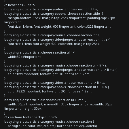
}
/* Reactions - Title */
body.single-post article.category-video .choose-reaction .title,
body.single-post article.category-ebooks .choose-reaction .title {
margin-bottom: 15px; margin-top: 25px !important; padding-top: 25px
!important;
font-size: 1.4em; font-weight: 600 !important; color:#222 !important;
}
body.single-post article.category-musica .choose-reaction .title,
body.single-post article.category-videojuegos .choose-reaction .title {
font-size:1.4em; font-weight:500; color:#fff; margin-top:25px;
}
body.single-post article .choose-reaction ul li {
width:32px!important;
}
body.single-post article.category-musica .choose-reaction ul > li > a,
body.single-post article.category-videojuegos .choose-reaction ul > li > a {
color:#fff!important; font-weight:600; font-size: 1.2em;
}
body.single-post article.category-video .choose-reaction ul > li > a,
body.single-post article.category-ebooks .choose-reaction ul > li > a {
color:#222!important; font-weight:600; font-size: 1.2em;
}
body.single-post article div.choose-reaction ul li img {
width: 30px !important; min-width: 30px !important; max-width: 30px
!important; height: 30px;
}
/* reactions footer backgrounds */
body.single-post article.category-musica .choose-reaction {
background-color: var(--violeta); border-color: var(--violeta);