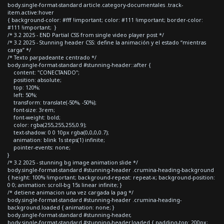
body.single-format-standard article.category-documentales .track-
item.active:hover
{ background-color: #fff !important; color: #111 !important; border-color:
#111 !important; }
/* 3.2 2025 - END Partial CSS from single video player post */
/* 3.2 2025 - Stunning header CSS: define la animación y el estado “mientras
carga” */
/* Texto parpadeante centrado */
body.single-format-standard #stunning-header::after {
content: "CONECTANDO";
position: absolute;
top: 120%;
left: 50%;
transform: translate(-50%, -50%);
font-size: 3rem;
font-weight: bold;
color: rgba(255,255,255,0.9);
text-shadow: 0 0 10px rgba(0,0,0,0.7);
animation: blink 1s steps(1) infinite;
pointer-events: none;
}
/* 3.2 2025 - stunning bg image animation slide */
body.single-format-standard #stunning-header .crumina-heading-background
{ height: 100% !important; background-repeat: repeat-x; background-position:
0 0; animation: scroll-bg 15s linear infinite; }
/* detiene animacion una vez cargada la pag */
body.single-format-standard #stunning-header .crumina-heading-
background.loaded { animation: none; }
body.single-format-standard #stunning-header,
body.single-format-standard #stunning-header.loaded { padding-top: 200px;