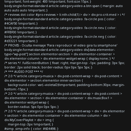
!important; font-weight: 400 !important; font-size:15px; }
body.single-format-standard article.category-video a.btn span { margin: auto
auto auto auto !important; }
/* reviews dot color #pro-reviews > li:nth-child(1) > div > div.pro-crit-med > i */
body.single-format-standard article.category-video .fa-circle.pos { color:
#4CAF50 !important; }
body.single-format-standard article.category-video .fa-circle.neu { color:
#FFBF00 !important; }
body.single-format-standard article.category-video .fa-circle.neg { color:
#d33221 !important; }
/* PROVIS - Oculta mensaje 'Para reproducir el video gira tu smartphone'
body.single-format-standard article.category-video div[data-elementor-
type="wp-post"] section.elementor-section > div.elementor-container >
div.elementor-column > div.elementor-widget-wrap { display:none; } */
/* series */ .fullScreenButton { float: right; margin-top: -1px; padding: 3px 5px;
border: 2px solid black; border-radius: 0px 0px 5px 5px; }
/* *** AUDIO POST *** */
/* 2.0 */ article.category-musica > div.post-content-wrap > div.post-content >
div.elementor > section.elementor-inner-section {
background-color: var(--violetaD)!important; padding-bottom:30px; margin-
bottom:-15px; }
/* 2.0 */ article.category-musica > div.post-content-wrap > div.post-content >
div.elementor > section > div.elementor-container > div.musicBox1 >
div.elementor-widget-wrap {
border-radius: 5px 0px 0px 5px; }
/* 2.0 */ article.category-musica > div.post-content-wrap > div > div.elementor
> section > div.elementor-container > div.elementor-column > div >
div.MyCoverPlaylist > div > img {
margin-top:-3px !important; }
#simp .simp-info { color: #604498; }