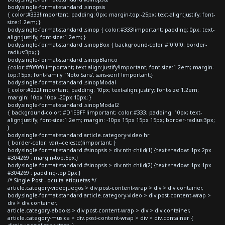
body.single-format-standard .sinopsis
{ color:#333!important; padding: 0px; margin-top:-25px; text-align:justify; font-
size:1.2em; }
body.single-format-standard .sinop { color:#333!important; padding: 0px; text-
align:justify; font-size:1.2em; }
body.single-format-standard .sinopBox { background-color:#f0f0f0; border-
radius:3px; }
body.single-format-standard .sinopBlanco
{color:#f0f0f0!important; text-align:justify!important; font-size:1.2em; margin-
top:15px; font-family: 'Noto Sans', sans-serif !important;}
body.single-format-standard .sinopModal
{ color:#222!important; padding: 10px; text-align:justify; font-size:1.2em;
margin: 10px 10px -20px 10px; }
body.single-format-standard .sinopModal2
{ background-color: #D1EBFF !important; color:#333; padding: 10px; text-
align:justify; font-size:1.2em; margin: -10px 15px 15px 15px; border-radius:3px;
}
body.single-format-standard article.category-video hr
{ border-color: var(--celeste)!important; }
body.single-format-standard #sinopsis > div:nth-child(1) {text-shadow: 1px 2px
#304269 ; margin-top:5px;}
body.single-format-standard #sinopsis > div:nth-child(2) {text-shadow: 1px 1px
#304269 ; padding-top:0px;}
/* Single Post - oculta etiquetas */
article.category-videojuegos > div.post-content-wrap > div > div.container,
body.single-format-standard article.category-video > div.post-content-wrap >
div > div.container,
article.category-ebooks > div.post-content-wrap > div > div.container,
article.category-musica > div.post-content-wrap > div > div.container {