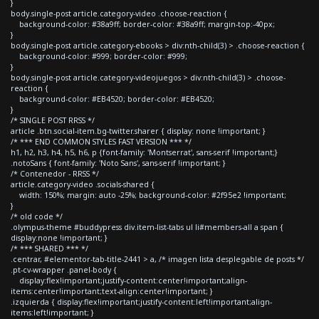
}
body.single-post article.category-video .choose-reaction {
background-color: #38a9ff; border-color: #38a9ff; margin-top:-40px;
}
body.single-post article.category-ebooks > div:nth-child(3) > .choose-reaction {
background-color: #999; border-color: #999;
}
body.single-post article.category-videojuegos > div:nth-child(3) > .choose-
reaction {
background-color: #EB4520; border-color: #EB4520;
}
/* SINGLE POST RRSS */
article .btn.social-item.bg-twitter.sharer { display: none !important; }
/* *** END COMMON STYLES FAST VERSION *** */
h1, h2, h3, h4, h5, h6, p {font-family: 'Montserrat', sans-serif !important;}
.notoSans { font-family: 'Noto Sans', sans-serif !important; }
/* Contenedor - RRSS */
article.category-video .socials-shared {
width: 150%; margin: auto -25%; background-color: #2f95e2 !important;
}
/* old code */
.olympus-theme #buddypress div.item-list-tabs ul li#members-all a span {
display:none !important; }
/* *** SHARED *** */
.centrar, #elementor-tab-title-2441 > a, /* imagen lista desplegable de posts */
.pt-cv-wrapper .panel-body {
display:flex!important;justify-content:center!important;align-
items:center!important;text-align:center!important; }
.izquierda { display:flex!important;justify-content:left!important;align-
items:left!important; }