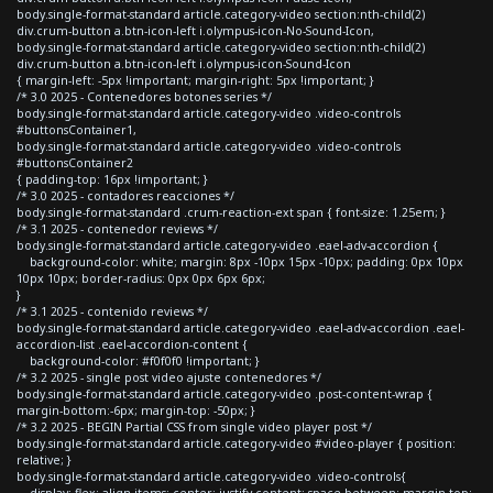
body.single-format-standard article.category-video section:nth-child(2)
div.crum-button a.btn-icon-left i.olympus-icon-No-Sound-Icon,
body.single-format-standard article.category-video section:nth-child(2)
div.crum-button a.btn-icon-left i.olympus-icon-Sound-Icon
{ margin-left: -5px !important; margin-right: 5px !important; }
/* 3.0 2025 - Contenedores botones series */
body.single-format-standard article.category-video .video-controls
#buttonsContainer1,
body.single-format-standard article.category-video .video-controls
#buttonsContainer2
{ padding-top: 16px !important; }
/* 3.0 2025 - contadores reacciones */
body.single-format-standard .crum-reaction-ext span { font-size: 1.25em; }
/* 3.1 2025 - contenedor reviews */
body.single-format-standard article.category-video .eael-adv-accordion {
background-color: white; margin: 8px -10px 15px -10px; padding: 0px 10px
10px 10px; border-radius: 0px 0px 6px 6px;
}
/* 3.1 2025 - contenido reviews */
body.single-format-standard article.category-video .eael-adv-accordion .eael-
accordion-list .eael-accordion-content {
background-color: #f0f0f0 !important; }
/* 3.2 2025 - single post video ajuste contenedores */
body.single-format-standard article.category-video .post-content-wrap {
margin-bottom:-6px; margin-top: -50px; }
/* 3.2 2025 - BEGIN Partial CSS from single video player post */
body.single-format-standard article.category-video #video-player { position:
relative; }
body.single-format-standard article.category-video .video-controls{