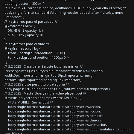
padding-bottom: 200px; }
/* 3.2 2025 - Al cargar la página, ocultamos TODO el div (y con ello el texto) */
body.single-format-standard #stunning-header.loaded::after { display: none
!important; }
/* Keyframes para el parpadeo */
@keyframes blink {
0%, 49% { opacity: 1; }
50%, 100% { opacity: 0; }
}
/* Keyframes para el slide */
@keyframes scroll-bg {
from { background-position: 0 0; }
to { background-position: -1000px 0; }
}
/* 3.2 2025 - Clase para JS ajuste botones mirror */
.recharge-btns { visibility:visible!important; width: 45%; border-
width:0px!important; margin-top:50px!important; margin-
bottom:50px!important; padding:0px!important}
/* 3.2 2025 ajuste peso titulo categoria */
body.page h1.stunning-header-title { font-weight: 400 !important; }
/* 3.2 2025 - Media Query single video player post */
@media only screen and (max-width: 639.99px) {
/* 3.2 MOBILE - Series post */
body.single-format-standard article.category-series-accion,
body.single-format-standard article.category-series-ficcion,
body.single-format-standard article.category-series-comedia,
body.single-format-standard article.category-series-clasicas,
body.single-format-standard article.category-series-animacion,
body.single-format-standard article.category-series-documentales { padding-
top: 50px; }