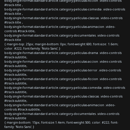
body.single-format-standard article.category-peliculas-ficcion .video-controls
#track-title ,
body.single-format-standard article.category-peliculas-comedia .video-controls
#track-title ,
body.single-format-standard article.category-peliculas-clasicas .video-controls
#track-title ,
body.single-format-standard article.category-peliculas-animacion .video-
controls #track-title,
body.single-format-standard article.category-documentales .video-controls
#track-title
{ margin-top: 25px; margin-bottom: 0px; font-weight:600; font-size: 1.6em;
color: #222; font-family: 'Noto Sans'; }
body.single-format-standard article.category-peliculas-drama .video-controls
#track-subtitle,
body.single-format-standard article.category-peliculas-accion .video-controls
#track-subtitle,
body.single-format-standard article.category-peliculas-terror .video-controls
#track-subtitle,
body.single-format-standard article.category-peliculas-ficcion .video-controls
#track-subtitle,
body.single-format-standard article.category-peliculas-comedia .video-controls
#track-subtitle,
body.single-format-standard article.category-peliculas-clasicas .video-controls
#track-subtitle,
body.single-format-standard article.category-peliculas-animacion .video-
controls #track-subtitle,
body.single-format-standard article.category-documentales .video-controls
#track-subtitle
{ margin-bottom: 15px; font-size:1.4em; font-weight:500; color: #222; font-
family: 'Noto Sans'; }