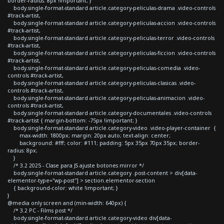
border-radius: 8px !important; }
body.single-format-standard article.category-peliculas-drama .video-controls
#track-artist,
body.single-format-standard article.category-peliculas-accion .video-controls
#track-artist,
body.single-format-standard article.category-peliculas-terror .video-controls
#track-artist,
body.single-format-standard article.category-peliculas-ficcion .video-controls
#track-artist,
body.single-format-standard article.category-peliculas-comedia .video-
controls #track-artist,
body.single-format-standard article.category-peliculas-clasicas .video-
controls #track-artist,
body.single-format-standard article.category-peliculas-animacion .video-
controls #track-artist,
body.single-format-standard article.category-documentales .video-controls
#track-artist { margin-bottom: -75px !important; }
body.single-format-standard article.category-video .video-player-container {
max-width: 1800px; margin: 20px auto; text-align: center;
background: #fff; color: #111; padding: 5px 35px 70px 35px; border-
radius: 8px;
}
/* 3.2 2025 - Clase para JS ajuste botones mirror */
body.single-format-standard article.category .post-content > div[data-
elementor-type="wp-post"] > section.elementor-section
{ background-color: white !important; }
}
@media only screen and (min-width: 640px) {
/* 3.2 PC - Films post */
body.single-format-standard article.category-video div[data-