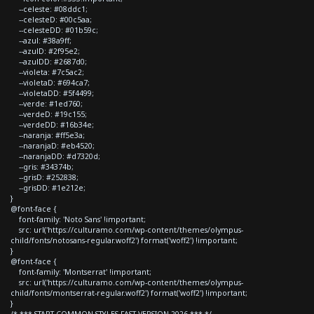
--celeste: #08ddc1;
--celesteD: #00c5aa;
--celesteDD: #01b59c;
--azul: #38a9ff;
--azulD: #2f95e2;
--azulDD: #2687d0;
--violeta: #7c5ac2;
--violetaD: #694ca7;
--violetaDD: #5f4499;
--verde: #1ed760;
--verdeD: #19c155;
--verdeDD: #16b34e;
--naranja: #ff5e3a;
--naranjaD: #eb4520;
--naranjaDD: #d7320d;
--gris: #34374b;
--grisD: #252838;
--grisDD: #1e212e;
}
@font-face {
font-family: 'Noto Sans' !important;
src: url('https://culturamo.com/wp-content/themes/olympus-
child/fonts/notosans-regular.woff2') format('woff2') !important;
}
@font-face {
font-family: 'Montserrat' !important;
src: url('https://culturamo.com/wp-content/themes/olympus-
child/fonts/montserrat-regular.woff2') format('woff2') !important;
}