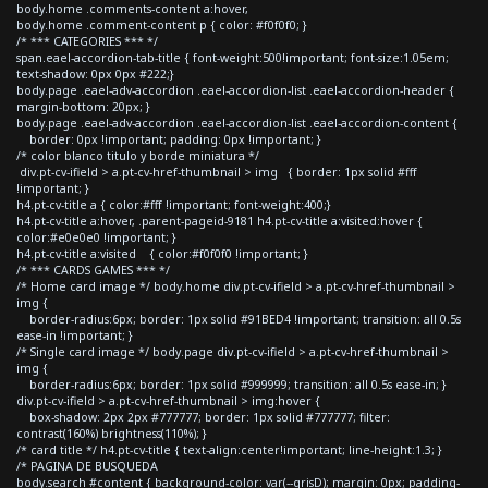
body.home .comments-content a:hover,
body.home .comment-content p { color: #f0f0f0; }
/* *** CATEGORIES *** */
span.eael-accordion-tab-title { font-weight:500!important; font-size:1.05em;
text-shadow: 0px 0px #222;}
body.page .eael-adv-accordion .eael-accordion-list .eael-accordion-header {
margin-bottom: 20px; }
body.page .eael-adv-accordion .eael-accordion-list .eael-accordion-content {
border: 0px !important; padding: 0px !important; }
/* color blanco titulo y borde miniatura */
div.pt-cv-ifield > a.pt-cv-href-thumbnail > img { border: 1px solid #fff
!important; }
h4.pt-cv-title a { color:#fff !important; font-weight:400;}
h4.pt-cv-title a:hover, .parent-pageid-9181 h4.pt-cv-title a:visited:hover {
color:#e0e0e0 !important; }
h4.pt-cv-title a:visited { color:#f0f0f0 !important; }
/* *** CARDS GAMES *** */
/* Home card image */ body.home div.pt-cv-ifield > a.pt-cv-href-thumbnail >
img {
border-radius:6px; border: 1px solid #91BED4 !important; transition: all 0.5s
ease-in !important; }
/* Single card image */ body.page div.pt-cv-ifield > a.pt-cv-href-thumbnail >
img {
border-radius:6px; border: 1px solid #999999; transition: all 0.5s ease-in; }
div.pt-cv-ifield > a.pt-cv-href-thumbnail > img:hover {
box-shadow: 2px 2px #777777; border: 1px solid #777777; filter:
contrast(160%) brightness(110%); }
/* card title */ h4.pt-cv-title { text-align:center!important; line-height:1.3; }
/* PAGINA DE BUSQUEDA
body.search #content { background-color: var(--grisD); margin: 0px; padding-