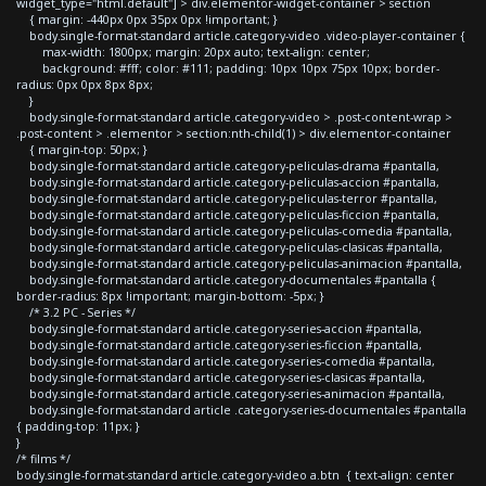
widget_type="html.default"] > div.elementor-widget-container > section
{ margin: -440px 0px 35px 0px !important; }
body.single-format-standard article.category-video .video-player-container {
max-width: 1800px; margin: 20px auto; text-align: center;
background: #fff; color: #111; padding: 10px 10px 75px 10px; border-
radius: 0px 0px 8px 8px;
}
body.single-format-standard article.category-video > .post-content-wrap >
.post-content > .elementor > section:nth-child(1) > div.elementor-container
{ margin-top: 50px; }
body.single-format-standard article.category-peliculas-drama #pantalla,
body.single-format-standard article.category-peliculas-accion #pantalla,
body.single-format-standard article.category-peliculas-terror #pantalla,
body.single-format-standard article.category-peliculas-ficcion #pantalla,
body.single-format-standard article.category-peliculas-comedia #pantalla,
body.single-format-standard article.category-peliculas-clasicas #pantalla,
body.single-format-standard article.category-peliculas-animacion #pantalla,
body.single-format-standard article.category-documentales #pantalla {
border-radius: 8px !important; margin-bottom: -5px; }
/* 3.2 PC - Series */
body.single-format-standard article.category-series-accion #pantalla,
body.single-format-standard article.category-series-ficcion #pantalla,
body.single-format-standard article.category-series-comedia #pantalla,
body.single-format-standard article.category-series-clasicas #pantalla,
body.single-format-standard article.category-series-animacion #pantalla,
body.single-format-standard article .category-series-documentales #pantalla
{ padding-top: 11px; }
}
/* films */
body.single-format-standard article.category-video a.btn { text-align: center