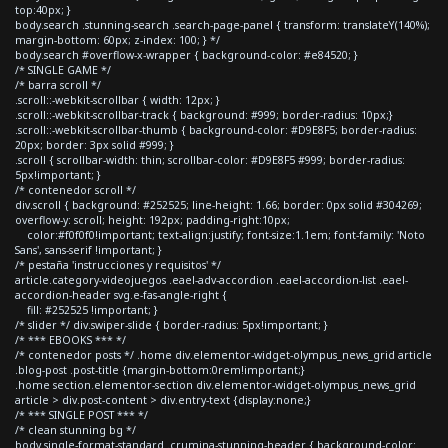
top:40px; }
body.search .stunning-search .search-page-panel { transform: translateY(140%);
margin-bottom: 60px; z-index: 100; } */
body.search #overflow-x-wrapper { background-color: #e84520; }
/* SINGLE GAME */
/* barra scroll */
.scroll::-webkit-scrollbar { width: 12px; }
.scroll::-webkit-scrollbar-track { background: #999; border-radius: 10px;}
.scroll::-webkit-scrollbar-thumb { background-color: #D9E8F5; border-radius:
20px; border: 3px solid #999; }
.scroll { scrollbar-width: thin; scrollbar-color: #D9E8F5 #999; border-radius:
5px!important; }
/* contenedor scroll */
div.scroll { background: #252525; line-height: 1.66; border: 0px solid #304269;
overflow-y: scroll; height: 192px; padding-right:10px;
color:#f0f0f0!important; text-align:justify; font-size:1.1em; font-family: 'Noto
Sans', sans-serif !important; }
/* pestaña 'instrucciones y requisitos' */
article.category-videojuegos .eael-adv-accordion .eael-accordion-list .eael-
accordion-header svg.e-fas-angle-right {
fill: #252525 !important; }
/* slider */ div.swiper-slide { border-radius: 5px!important; }
/* *** EBOOKS *** */
/* contenedor posts */ .home div.elementor-widget-olympus_news_grid article
.blog-post .post-title {margin-bottom:0rem!important;}
.home section.elementor-section div.elementor-widget-olympus_news_grid
article > div.post-content > div.entry-text {display:none;}
/* *** SINGLE POST *** */
/* clean stunning bg */
body.single-format-standard .crumina-stunning-header { background-color: