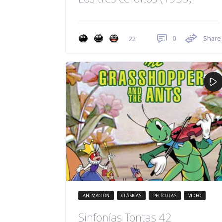
0
Share
22
ANIMACIÓN
CLÁSICAS
PELÍCULAS
VIDEO
Sinfonías Tontas 42