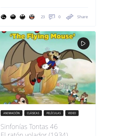
0
Share
23
ANIMACIÓN
CLÁSICAS
PELÍCULAS
VIDEO
Sinfonías Tontas 46
El ratón volador (1934)