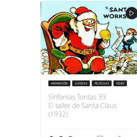
ANIMACIÓN
CLÁSICAS
PELÍCULAS
VIDEO
Sinfonías Tontas 33
El taller de Santa Claus
(1932)