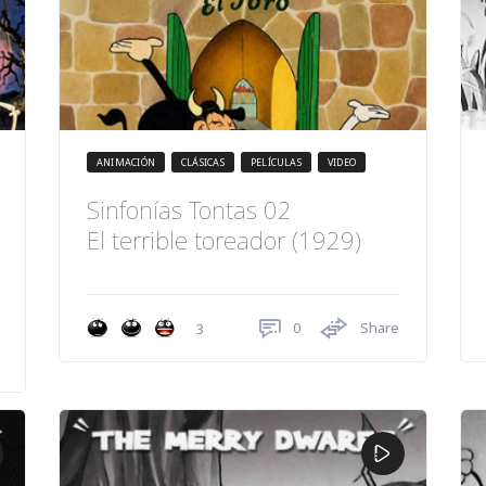
ANIMACIÓN
CLÁSICAS
PELÍCULAS
VIDEO
Sinfonías Tontas 02
El terrible toreador (1929)
0
Share
3