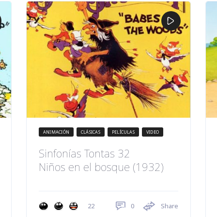
ANIMACIÓN
CLÁSICAS
PELÍCULAS
VIDEO
Sinfonías Tontas 32
Niños en el bosque (1932)
0
Share
22