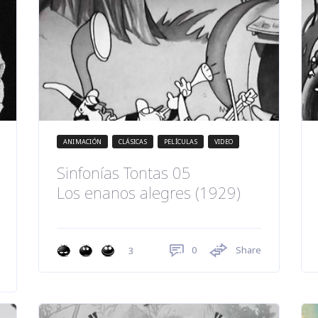
ANIMACIÓN
CLÁSICAS
PELÍCULAS
VIDEO
Sinfonías Tontas 05
Los enanos alegres (1929)
0
Share
3