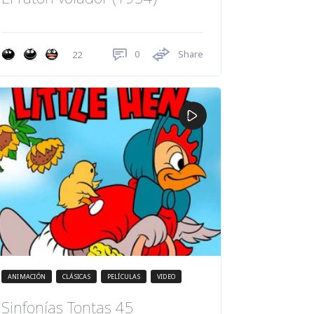
0
Share
22
ANIMACIÓN
CLÁSICAS
PELÍCULAS
VIDEO
Sinfonías Tontas 45