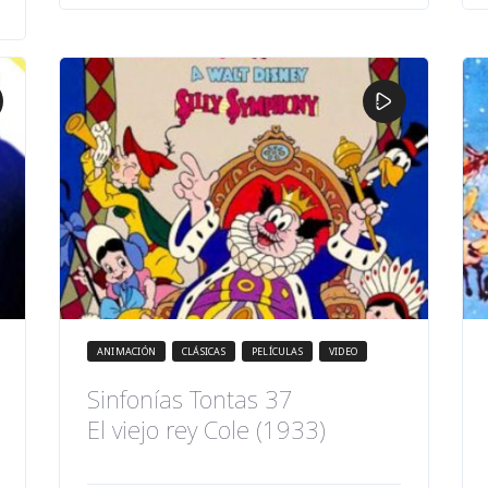
ANIMACIÓN
CLÁSICAS
PELÍCULAS
VIDEO
Sinfonías Tontas 37
El viejo rey Cole (1933)