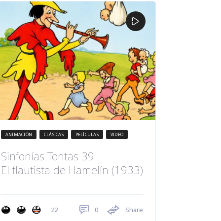
ANIMACIÓN
CLÁSICAS
PELÍCULAS
VIDEO
Sinfonías Tontas 39
El flautista de Hamelín (1933)
0
Share
22