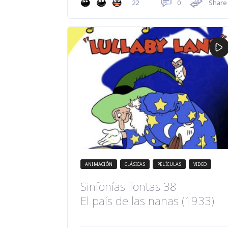
0
Share
22
ANIMACIÓN
CLÁSICAS
PELÍCULAS
VIDEO
Sinfonías Tontas 38
El país de las nanas (1933)