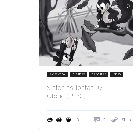
ANIMACIÓN
CLÁSICAS
PELÍCULAS
VIDEO
Sinfonías Tontas 07
Otoño (1930)
0
Share
3