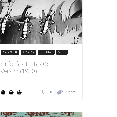
ANIMACIÓN
CLÁSICAS
PELÍCULAS
VIDEO
Sinfonías Tontas 06
Verano (1930)
0
Share
3