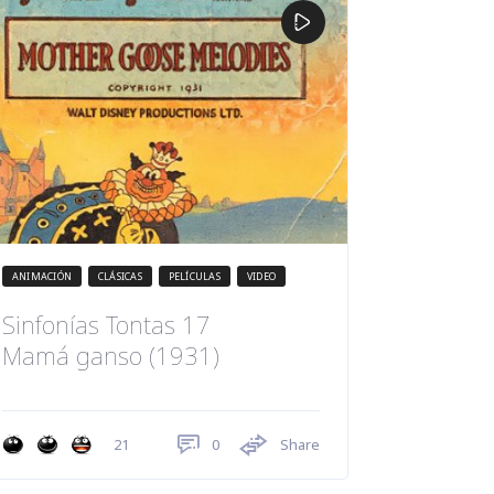
ANIMACIÓN
CLÁSICAS
PELÍCULAS
VIDEO
Sinfonías Tontas 17
Mamá ganso (1931)
0
Share
21