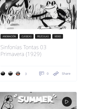
ANIMACIÓN
CLÁSICAS
PELÍCULAS
VIDEO
Sinfonías Tontas 03
Primavera (1929)
0
Share
3