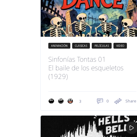
ANIMACIÓN
CLÁSICAS
PELÍCULAS
VIDEO
Sinfonías Tontas 01
El baile de los esqueletos
(1929)
0
Share
3