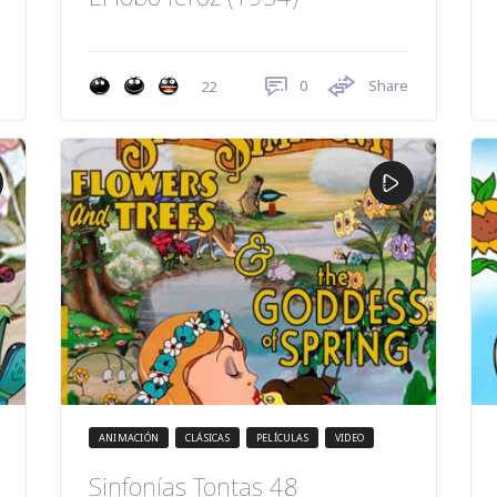
0
Share
22
ANIMACIÓN
CLÁSICAS
PELÍCULAS
VIDEO
Sinfonías Tontas 48