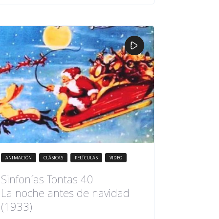
ANIMACIÓN
CLÁSICAS
PELÍCULAS
VIDEO
Sinfonías Tontas 40
La noche antes de navidad
(1933)