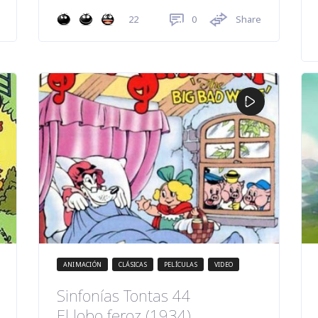
0
Share
22
ANIMACIÓN
CLÁSICAS
PELÍCULAS
VIDEO
Sinfonías Tontas 44
El lobo feroz (1934)