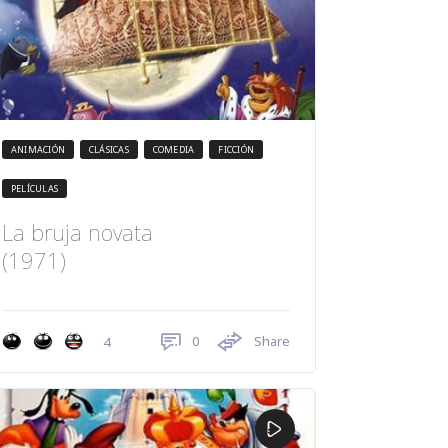
ANIMACIÓN
CLÁSICAS
COMEDIA
FICCIÓN
PELÍCULAS
La bruja novata
(1971)
0
Share
4