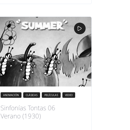
ANIMACIÓN
CLÁSICAS
PELÍCULAS
VIDEO
Sinfonías Tontas 06
Verano (1930)