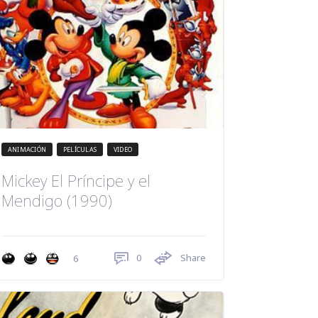
ANIMACIÓN
PELÍCULAS
VIDEO
Mickey El Príncipe y el
Mendigo (1990)
0
Share
6