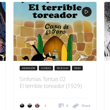
ANIMACIÓN
CLÁSICAS
PELÍCULAS
VIDEO
Sinfonías Tontas 02
El terrible toreador (1929)
0
Share
3