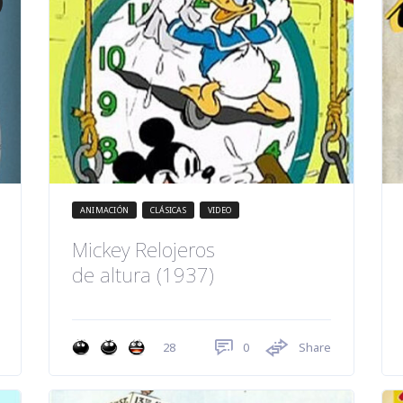
ANIMACIÓN
CLÁSICAS
VIDEO
Mickey Relojeros
de altura (1937)
0
Share
28