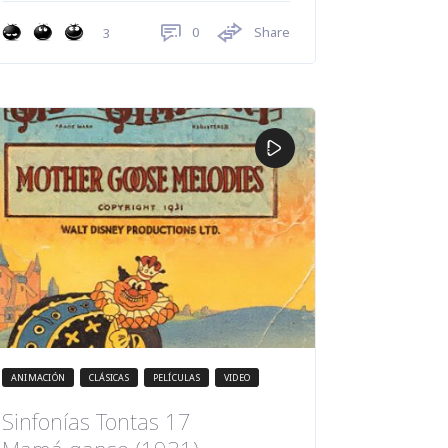
0
Share
3
ANIMACIÓN
CLÁSICAS
PELÍCULAS
VIDEO
Sinfonías Tontas 17