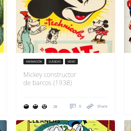
ANIMACIÓN
CLÁSICAS
VIDEO
Mickey constructor
de barcos (1938)
0
Share
28