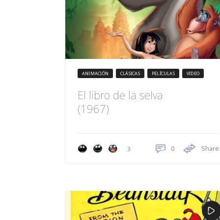
ANIMACIÓN
CLÁSICAS
PELÍCULAS
VIDEO
El libro de la selva
(1967)
0
Share
3