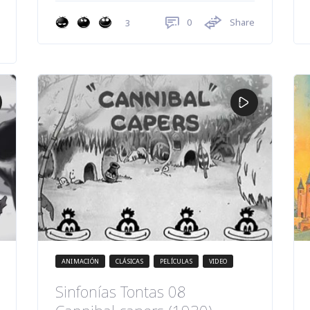
0
Share
3
ANIMACIÓN
CLÁSICAS
PELÍCULAS
VIDEO
Sinfonías Tontas 08