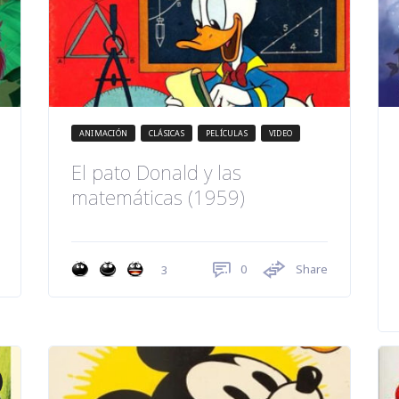
ANIMACIÓN
CLÁSICAS
PELÍCULAS
VIDEO
El pato Donald y las
matemáticas (1959)
0
Share
3