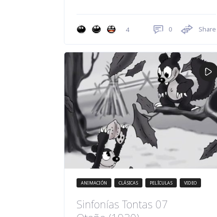
0
Share
4
ANIMACIÓN
CLÁSICAS
PELÍCULAS
VIDEO
Sinfonías Tontas 07