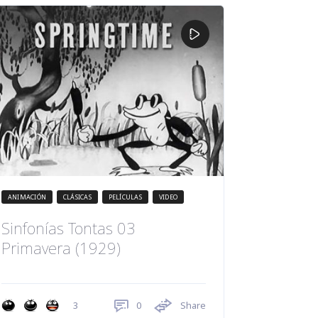
ANIMACIÓN
CLÁSICAS
PELÍCULAS
VIDEO
Sinfonías Tontas 03
Primavera (1929)
0
Share
3