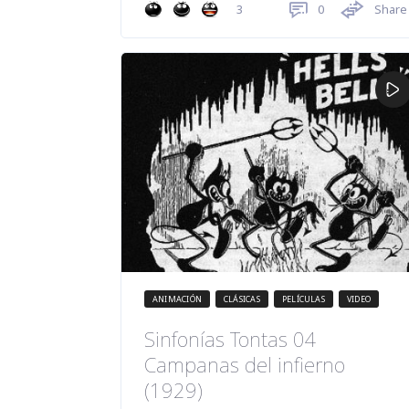
0
Share
3
ANIMACIÓN
CLÁSICAS
PELÍCULAS
VIDEO
Sinfonías Tontas 04
Campanas del infierno
(1929)