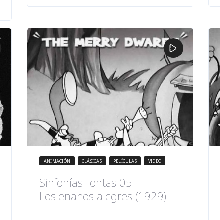
ANIMACIÓN
CLÁSICAS
PELÍCULAS
VIDEO
Sinfonías Tontas 05
Los enanos alegres (1929)