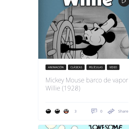
ANIMACIÓN
CLÁSICAS
PELÍCULAS
VIDEO
Mickey Mouse barco de vapor
Willie (1928)
0
Share
3