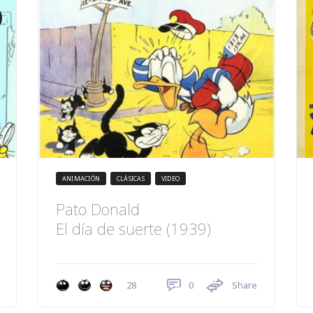
ANIMACIÓN
CLÁSICAS
VIDEO
Pato Donald
El día de suerte (1939)
0
Share
28