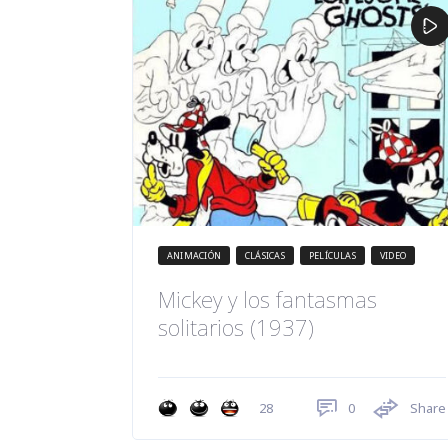
ANIMACIÓN
CLÁSICAS
PELÍCULAS
VIDEO
Mickey y los fantasmas
solitarios (1937)
0
Share
28