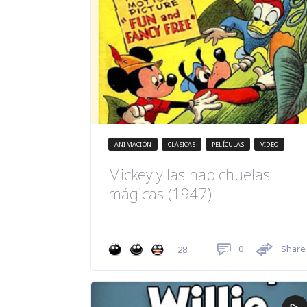
ANIMACIÓN
CLÁSICAS
PELÍCULAS
VIDEO
Mickey y las habichuelas
mágicas (1947)
0
Share
28