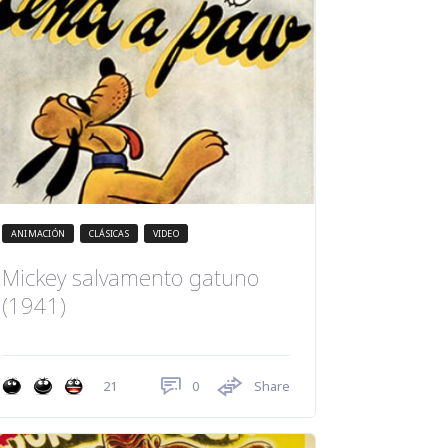
ANIMACIÓN
CLÁSICAS
VIDEO
Mickey salvamento gatuno
(1941)
0
Share
21