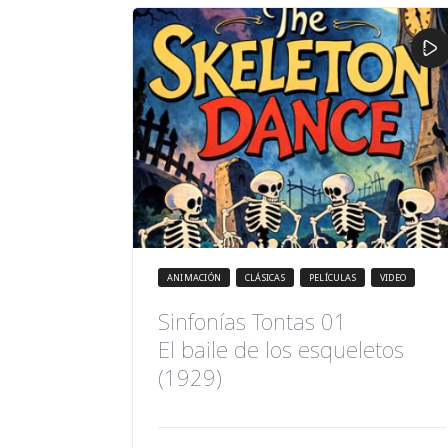
ANIMACIÓN
CLÁSICAS
PELÍCULAS
VIDEO
Sinfonías Tontas 01
El baile de los esqueletos
(1929)